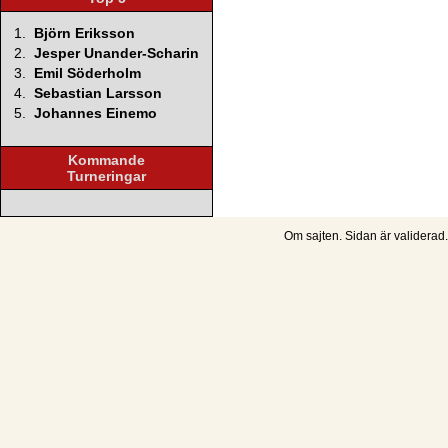
1.
Björn Eriksson
2.
Jesper Unander-Scharin
3.
Emil Söderholm
4.
Sebastian Larsson
5.
Johannes Einemo
Kommande
Turneringar
Om sajten
. Sidan är
validerad