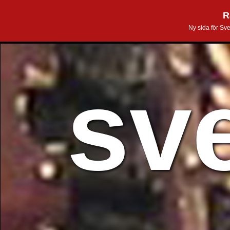
R
Ny sida för Sv
sv