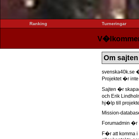
Ranking
Turneringar
V�lkommen 
Om sajten
svenska40k.se �r e
Projektet �r inte
Sajten �r skapa
och Erik Lindholm
hj�lp till projekte
Mission-database
Forumadmin �r M
F�r att komma i k