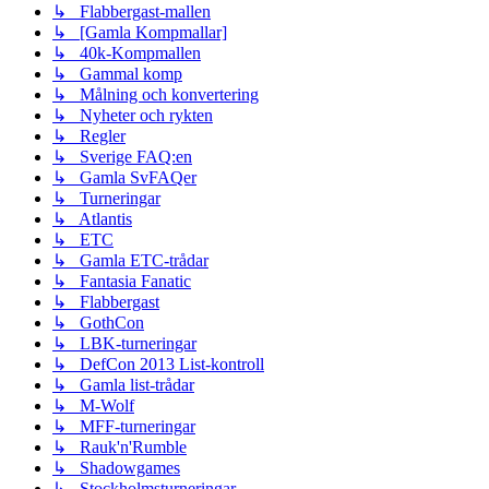
↳ Flabbergast-mallen
↳ [Gamla Kompmallar]
↳ 40k-Kompmallen
↳ Gammal komp
↳ Målning och konvertering
↳ Nyheter och rykten
↳ Regler
↳ Sverige FAQ:en
↳ Gamla SvFAQer
↳ Turneringar
↳ Atlantis
↳ ETC
↳ Gamla ETC-trådar
↳ Fantasia Fanatic
↳ Flabbergast
↳ GothCon
↳ LBK-turneringar
↳ DefCon 2013 List-kontroll
↳ Gamla list-trådar
↳ M-Wolf
↳ MFF-turneringar
↳ Rauk'n'Rumble
↳ Shadowgames
↳ Stockholmsturneringar