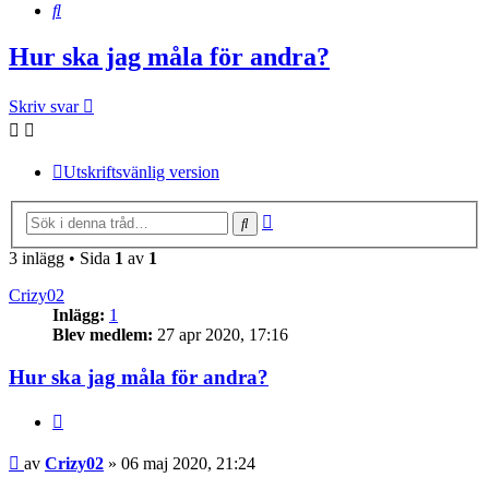
Sök
Hur ska jag måla för andra?
Skriv svar
Utskriftsvänlig version
Avancerad
Sök
sökning
3 inlägg • Sida
1
av
1
Crizy02
Inlägg:
1
Blev medlem:
27 apr 2020, 17:16
Hur ska jag måla för andra?
Citera
Inlägg
av
Crizy02
»
06 maj 2020, 21:24