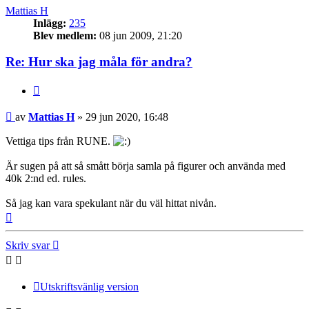
Mattias H
Inlägg:
235
Blev medlem:
08 jun 2009, 21:20
Re: Hur ska jag måla för andra?
Citera
Inlägg
av
Mattias H
»
29 jun 2020, 16:48
Vettiga tips från RUNE.
Är sugen på att så smått börja samla på figurer och använda med
40k 2:nd ed. rules.
Så jag kan vara spekulant när du väl hittat nivån.
Upp
Skriv svar
Utskriftsvänlig version