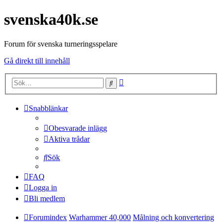
svenska40k.se
Forum för svenska turneringsspelare
Gå direkt till innehåll
Avancerad
Sök
sökning
Snabblänkar
Obesvarade inlägg
Aktiva trådar
Sök
FAQ
Logga in
Bli medlem
Forumindex
Warhammer 40,000
Målning och konvertering