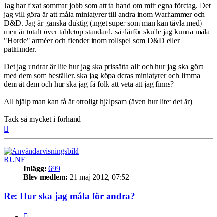
Jag har fixat sommar jobb som att ta hand om mitt egna företag. Det
jag vill göra är att måla miniatyrer till andra inom Warhammer och
D&D. Jag är ganska duktig (inget super som man kan tävla med)
men är totalt över tabletop standard. så därför skulle jag kunna måla
"Horde" arméer och fiender inom rollspel som D&D eller
pathfinder.
Det jag undrar är lite hur jag ska prissätta allt och hur jag ska göra
med dem som beställer. ska jag köpa deras miniatyrer och limma
dem åt dem och hur ska jag få folk att veta att jag finns?
All hjälp man kan få är otroligt hjälpsam (även hur litet det är)
Tack så mycket i förhand
Upp
RUNE
Inlägg:
699
Blev medlem:
21 maj 2012, 07:52
Re: Hur ska jag måla för andra?
Citera