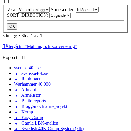
Visa:
Sortera efter:
SORT_DIRECTION:
3 inlägg • Sida
1
av
1
Återgå till "Målning och konvertering"
Hoppa till
svenska40k.se
↳ svenska40k.se
↳ Rankingen
Warhammer 40,000
↳ Allmänt
↳ Armélistor
↳ Battle reports
↳ Bloggar och arméprojekt
↳ Komp
↳ Easy Comp
↳ Gamla LBK-mallen
↳ Swedish 40K Comp System (7th)