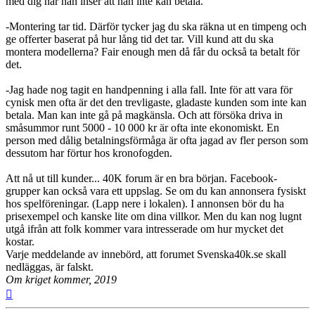
med dig när han inser att han inte kan betala.
-Montering tar tid. Därför tycker jag du ska räkna ut en timpeng och
ge offerter baserat på hur lång tid det tar. Vill kund att du ska
montera modellerna? Fair enough men då får du också ta betalt för
det.
-Jag hade nog tagit en handpenning i alla fall. Inte för att vara för
cynisk men ofta är det den trevligaste, gladaste kunden som inte kan
betala. Man kan inte gå på magkänsla. Och att försöka driva in
småsummor runt 5000 - 10 000 kr är ofta inte ekonomiskt. En
person med dålig betalningsförmåga är ofta jagad av fler person som
dessutom har förtur hos kronofogden.
Att nå ut till kunder... 40K forum är en bra början. Facebook-
grupper kan också vara ett uppslag. Se om du kan annonsera fysiskt
hos spelföreningar. (Lapp nere i lokalen). I annonsen bör du ha
prisexempel och kanske lite om dina villkor. Men du kan nog lugnt
utgå ifrån att folk kommer vara intresserade om hur mycket det
kostar.
Varje meddelande av innebörd, att forumet Svenska40k.se skall
nedläggas, är falskt.
Om kriget kommer, 2019
Upp