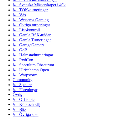
↳ Svenska Mästerskapet i 40k
↳ TOK-turneringar
↳ Väs
↳ Westeros Gaming
↳ Övriga turneringar
↳ List-kontroll
↳ Gamla BSK-trådar
↳ Gamla Turneringar
↳ GarageGamers
↳ GoB
↳ Halmstadturneringar
↳ RydCon
↳ Saeculum Obscurum
↳ Ulricehamn Open
↳ Warpstorm
Community
↳ Spelare
↳ Föreningar
Övrigt
↳ Off-topic
↳ Köp och sälj
↳ Bitz
↳ Övriga spel