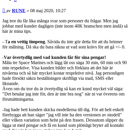
Inlägg
av
RUNE
»
08 maj 2020, 10:27
Jag tror du får lika många svar som personer du frågar. Men jag
jobbar med kunder dagligen (inte inom 40K branschen men ändå) så
här är mina tips.
- T
a en vettig timpeng
. Såvida du inte gör detta för att du brinner
för målning. Då ska du bara räkna ut vad som krävs för att gå +/- 0.
-
Var övertydlig med vad kunden får för sina pengar!
Måla tre Space Marines och lägg låt oss säga 30 min, 60 min och 90
min respektive. Visa kunden bilder och förklara att det här är
nivåerna och så här mycket kostar respektive nivå. Jag personligen
hade försökt säkra beställningen skriftligt via mail, SMS eller
liknande.
Även om du tror du är övertydlig så kan en kund mycket väl säga:
"Det betalar jag inte för, den är inte bra nog" när ni var överens om
förutsättningarna.
-Jag hade bett kunden skicka modellerna till dig. För att helt enkelt
förebygga att han säger "jag vill inte ha den versionen av modell"
eller vilken variation som helst på den frasen. Dessutom slipper du
ligga ut med pengar och få en kund som plötsligt bryter all kontakt