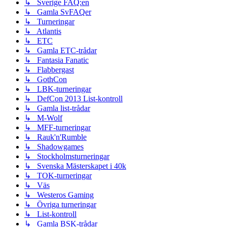
↳ Sverige FAQ:en
↳ Gamla SvFAQer
↳ Turneringar
↳ Atlantis
↳ ETC
↳ Gamla ETC-trådar
↳ Fantasia Fanatic
↳ Flabbergast
↳ GothCon
↳ LBK-turneringar
↳ DefCon 2013 List-kontroll
↳ Gamla list-trådar
↳ M-Wolf
↳ MFF-turneringar
↳ Rauk'n'Rumble
↳ Shadowgames
↳ Stockholmsturneringar
↳ Svenska Mästerskapet i 40k
↳ TOK-turneringar
↳ Väs
↳ Westeros Gaming
↳ Övriga turneringar
↳ List-kontroll
↳ Gamla BSK-trådar