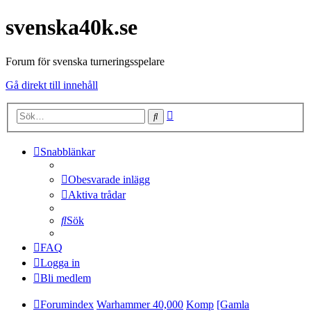
svenska40k.se
Forum för svenska turneringsspelare
Gå direkt till innehåll
Avancerad
Sök
sökning
Snabblänkar
Obesvarade inlägg
Aktiva trådar
Sök
FAQ
Logga in
Bli medlem
Forumindex
Warhammer 40,000
Komp
[Gamla