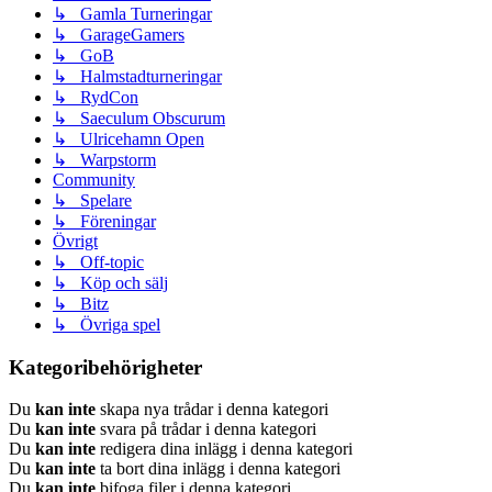
↳ Gamla Turneringar
↳ GarageGamers
↳ GoB
↳ Halmstadturneringar
↳ RydCon
↳ Saeculum Obscurum
↳ Ulricehamn Open
↳ Warpstorm
Community
↳ Spelare
↳ Föreningar
Övrigt
↳ Off-topic
↳ Köp och sälj
↳ Bitz
↳ Övriga spel
Kategoribehörigheter
Du
kan inte
skapa nya trådar i denna kategori
Du
kan inte
svara på trådar i denna kategori
Du
kan inte
redigera dina inlägg i denna kategori
Du
kan inte
ta bort dina inlägg i denna kategori
Du
kan inte
bifoga filer i denna kategori