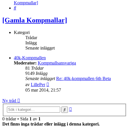
Kompmallar]
Sök
[Gamla Kompmallar]
Kategori
Trådar
Inlägg
Senaste inlägget
40k-Kompmallen
Moderator:
Kompmallsansvariga
81
Trådar
9149
Inlägg
Senaste inlägget
Re: 40k-kompmallen 6th Beta
Gå
av
LillePer
till
05 mar 2014, 21:57
det
senaste
Ny tråd
inlägget
Avancerad
Sök
sökning
0 trådar • Sida
1
av
1
Det finns inga trådar eller inlägg i denna kategori.