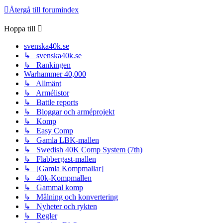
Återgå till forumindex
Hoppa till
svenska40k.se
↳ svenska40k.se
↳ Rankingen
Warhammer 40,000
↳ Allmänt
↳ Armélistor
↳ Battle reports
↳ Bloggar och arméprojekt
↳ Komp
↳ Easy Comp
↳ Gamla LBK-mallen
↳ Swedish 40K Comp System (7th)
↳ Flabbergast-mallen
↳ [Gamla Kompmallar]
↳ 40k-Kompmallen
↳ Gammal komp
↳ Målning och konvertering
↳ Nyheter och rykten
↳ Regler