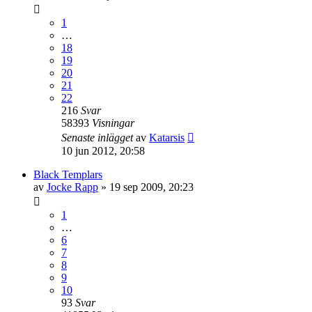
1
…
18
19
20
21
22
216
Svar
58393
Visningar
Senaste inlägget
av
Katarsis
10 jun 2012, 20:58
Black Templars
av
Jocke Rapp
»
19 sep 2009, 20:23
1
…
6
7
8
9
10
93
Svar