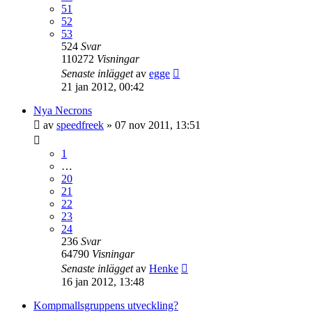
51
52
53
524
Svar
110272
Visningar
Senaste inlägget
av
egge
21 jan 2012, 00:42
Nya Necrons
av
speedfreek
»
07 nov 2011, 13:51
1
…
20
21
22
23
24
236
Svar
64790
Visningar
Senaste inlägget
av
Henke
16 jan 2012, 13:48
Kompmallsgruppens utveckling?