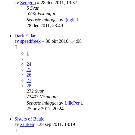
av
Seregon
»
28 dec 2011, 19:37
6
Svar
5596
Visningar
Senaste inlägget
av
fjugin
28 dec 2011, 23:49
Dark Eldar
av
speedfreek
»
30 okt 2010, 14:08
1
…
24
25
26
27
28
272
Svar
73407
Visningar
Senaste inlägget
av
LillePer
25 nov 2011, 20:24
Sisters of Battle
av
Zurken
»
28 sep 2011, 13:19