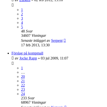
1
2
3
4
5
48
Svar
34607
Visningar
Senaste inlägget
av
Serpent
17 feb 2013, 13:30
Förslag på kompmall
av
Jocke Rapp
»
03 jul 2009, 11:07
1
…
20
21
22
23
24
233
Svar
68967
Visningar