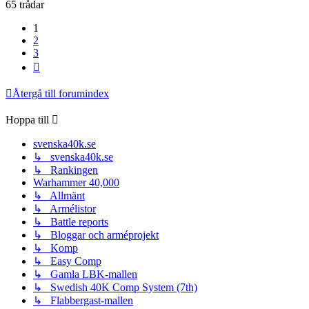
65 trådar
1
2
3
Nästa
Återgå till forumindex
Hoppa till
svenska40k.se
↳ svenska40k.se
↳ Rankingen
Warhammer 40,000
↳ Allmänt
↳ Armélistor
↳ Battle reports
↳ Bloggar och arméprojekt
↳ Komp
↳ Easy Comp
↳ Gamla LBK-mallen
↳ Swedish 40K Comp System (7th)
↳ Flabbergast-mallen