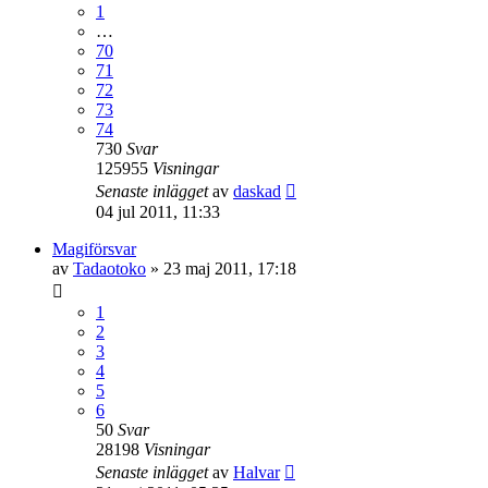
1
…
70
71
72
73
74
730
Svar
125955
Visningar
Senaste inlägget
av
daskad
04 jul 2011, 11:33
Magiförsvar
av
Tadaotoko
»
23 maj 2011, 17:18
1
2
3
4
5
6
50
Svar
28198
Visningar
Senaste inlägget
av
Halvar