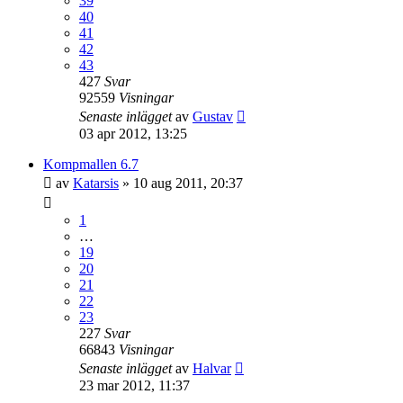
39
40
41
42
43
427
Svar
92559
Visningar
Senaste inlägget
av
Gustav
03 apr 2012, 13:25
Kompmallen 6.7
av
Katarsis
»
10 aug 2011, 20:37
1
…
19
20
21
22
23
227
Svar
66843
Visningar
Senaste inlägget
av
Halvar
23 mar 2012, 11:37