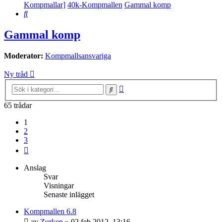
Kompmallar]
40k-Kompmallen
Gammal komp
Sök
Gammal komp
Moderator:
Kompmallsansvariga
Ny tråd
Avancerad
Sök
sökning
65 trådar
1
2
3
Nästa
Anslag
Svar
Visningar
Senaste inlägget
Kompmallen 6.8
av
Zurken
»
02 feb 2012, 13:16