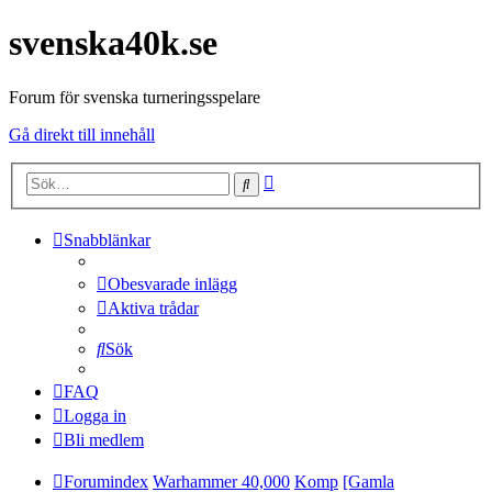
svenska40k.se
Forum för svenska turneringsspelare
Gå direkt till innehåll
Avancerad
Sök
sökning
Snabblänkar
Obesvarade inlägg
Aktiva trådar
Sök
FAQ
Logga in
Bli medlem
Forumindex
Warhammer 40,000
Komp
[Gamla