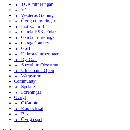
↳ TOK-turneringar
↳ Väs
↳ Westeros Gaming
↳ Övriga turneringar
↳ List-kontroll
↳ Gamla BSK-trådar
↳ Gamla Turneringar
↳ GarageGamers
↳ GoB
↳ Halmstadturneringar
↳ RydCon
↳ Saeculum Obscurum
↳ Ulricehamn Open
↳ Warpstorm
Community
↳ Spelare
↳ Föreningar
Övrigt
↳ Off-topic
↳ Köp och sälj
↳ Bitz
↳ Övriga spel