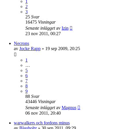
1
2
3
25
Svar
16475
Visningar
Senaste inlägget
av
Izin
23 nov 2011, 00:27
Necrons
av
Jocke Rapp
»
19 sep 2009, 20:25
1
…
5
6
7
8
9
88
Svar
43446
Visningar
Senaste inlägget
av
Magnus
06 nov 2011, 20:40
warwalkers och fordons minus
av
Blauholtz
»
30 sep 2011, 09:29