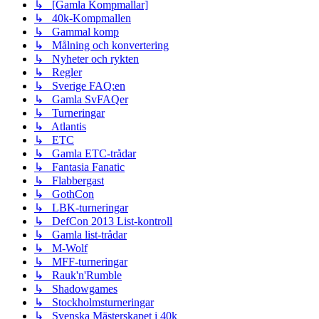
↳ [Gamla Kompmallar]
↳ 40k-Kompmallen
↳ Gammal komp
↳ Målning och konvertering
↳ Nyheter och rykten
↳ Regler
↳ Sverige FAQ:en
↳ Gamla SvFAQer
↳ Turneringar
↳ Atlantis
↳ ETC
↳ Gamla ETC-trådar
↳ Fantasia Fanatic
↳ Flabbergast
↳ GothCon
↳ LBK-turneringar
↳ DefCon 2013 List-kontroll
↳ Gamla list-trådar
↳ M-Wolf
↳ MFF-turneringar
↳ Rauk'n'Rumble
↳ Shadowgames
↳ Stockholmsturneringar
↳ Svenska Mästerskapet i 40k