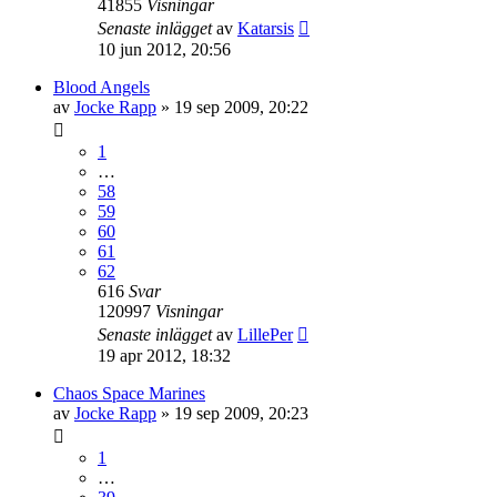
41855
Visningar
Senaste inlägget
av
Katarsis
10 jun 2012, 20:56
Blood Angels
av
Jocke Rapp
»
19 sep 2009, 20:22
1
…
58
59
60
61
62
616
Svar
120997
Visningar
Senaste inlägget
av
LillePer
19 apr 2012, 18:32
Chaos Space Marines
av
Jocke Rapp
»
19 sep 2009, 20:23
1
…