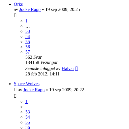
Orks
av
Jocke Rapp
»
19 sep 2009, 20:25
1
…
53
54
55
56
57
562
Svar
134158
Visningar
Senaste inlägget
av
Halvar
28 feb 2012, 14:11
Space Wolves
av
Jocke Rapp
»
19 sep 2009, 20:22
1
…
53
54
55
56