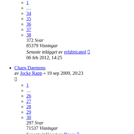
1
…
34
35
36
37
38
372
Svar
85379
Visningar
Senaste inlägget
av
refabricated
06 feb 2012, 14:25
Chaos Daemons
av
Jocke Rapp
»
19 sep 2009, 20:23
1
…
26
27
28
29
30
297
Svar
71537
Visningar