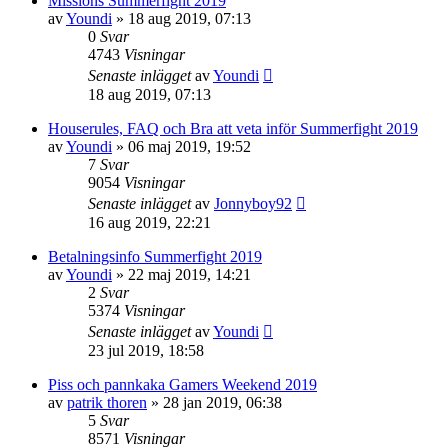
Missions Summerfight 2019
av
Youndi
»
18 aug 2019, 07:13
0
Svar
4743
Visningar
Senaste inlägget
av
Youndi
18 aug 2019, 07:13
Houserules, FAQ och Bra att veta inför Summerfight 2019
av
Youndi
»
06 maj 2019, 19:52
7
Svar
9054
Visningar
Senaste inlägget
av
Jonnyboy92
16 aug 2019, 22:21
Betalningsinfo Summerfight 2019
av
Youndi
»
22 maj 2019, 14:21
2
Svar
5374
Visningar
Senaste inlägget
av
Youndi
23 jul 2019, 18:58
Piss och pannkaka Gamers Weekend 2019
av
patrik thoren
»
28 jan 2019, 06:38
5
Svar
8571
Visningar