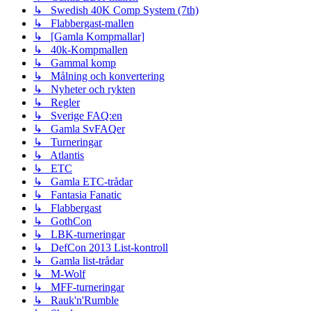
↳ Swedish 40K Comp System (7th)
↳ Flabbergast-mallen
↳ [Gamla Kompmallar]
↳ 40k-Kompmallen
↳ Gammal komp
↳ Målning och konvertering
↳ Nyheter och rykten
↳ Regler
↳ Sverige FAQ:en
↳ Gamla SvFAQer
↳ Turneringar
↳ Atlantis
↳ ETC
↳ Gamla ETC-trådar
↳ Fantasia Fanatic
↳ Flabbergast
↳ GothCon
↳ LBK-turneringar
↳ DefCon 2013 List-kontroll
↳ Gamla list-trådar
↳ M-Wolf
↳ MFF-turneringar
↳ Rauk'n'Rumble