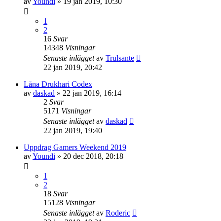
av
Youndi
»
19 jan 2019, 10:30
1
2
16
Svar
14348
Visningar
Senaste inlägget
av
Trulsante
22 jan 2019, 20:42
Låna Drukhari Codex
av
daskad
»
22 jan 2019, 16:14
2
Svar
5171
Visningar
Senaste inlägget
av
daskad
22 jan 2019, 19:40
Uppdrag Gamers Weekend 2019
av
Youndi
»
20 dec 2018, 20:18
1
2
18
Svar
15128
Visningar
Senaste inlägget
av
Roderic