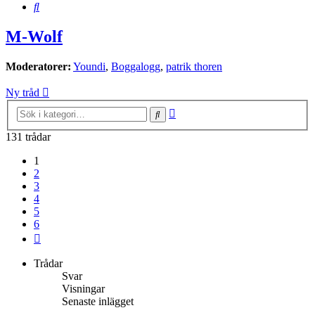
Sök
M-Wolf
Moderatorer:
Youndi
,
Boggalogg
,
patrik thoren
Ny tråd
Avancerad
Sök
sökning
131 trådar
1
2
3
4
5
6
Nästa
Trådar
Svar
Visningar
Senaste inlägget