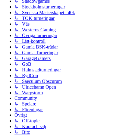
↳ Shadowgames
↳ Stockholmsturneringar
↳ Svenska Mästerskapet i 40k
↳ TOK-turneringar
↳ Väs
↳ Westeros Gaming
↳ Övriga turneringar
↳ List-kontroll
↳ Gamla BSK-trådar
↳ Gamla Turneringar
↳ GarageGamers
↳ GoB
↳ Halmstadturneringar
↳ RydCon
↳ Saeculum Obscurum
↳ Ulricehamn Open
↳ Warpstorm
Community
↳ Spelare
↳ Föreningar
Övrigt
↳ Off-topic
↳ Köp och sälj
↳ Bitz