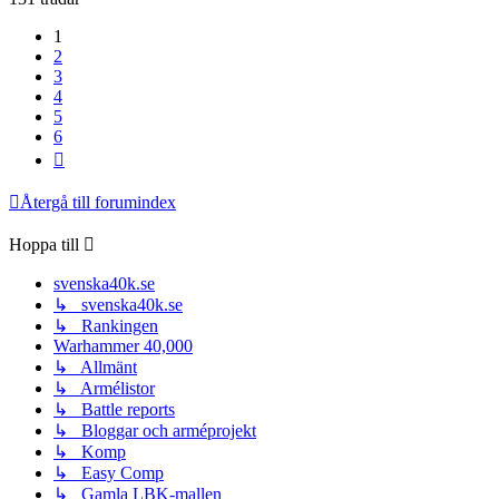
1
2
3
4
5
6
Nästa
Återgå till forumindex
Hoppa till
svenska40k.se
↳ svenska40k.se
↳ Rankingen
Warhammer 40,000
↳ Allmänt
↳ Armélistor
↳ Battle reports
↳ Bloggar och arméprojekt
↳ Komp
↳ Easy Comp
↳ Gamla LBK-mallen