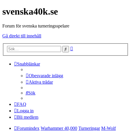
svenska40k.se
Forum för svenska turneringsspelare
Gå direkt till innehåll
Avancerad
Sök
sökning
Snabblänkar
Obesvarade inlägg
Aktiva trådar
Sök
FAQ
Logga in
Bli medlem
Forumindex
Warhammer 40,000
Turneringar
M-Wolf