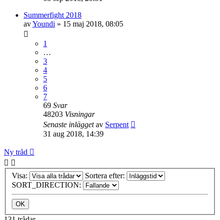
Summerfight 2018
av
Youndi
»
15 maj 2018, 08:05
1
…
3
4
5
6
7
69
Svar
48203
Visningar
Senaste inlägget
av
Serpent
31 aug 2018, 14:39
Ny tråd
Visa:
Sortera efter:
SORT_DIRECTION:
131 trådar