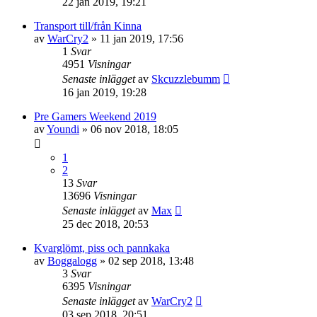
22 jan 2019, 19:21
Transport till/från Kinna
av
WarCry2
»
11 jan 2019, 17:56
1
Svar
4951
Visningar
Senaste inlägget
av
Skcuzzlebumm
16 jan 2019, 19:28
Pre Gamers Weekend 2019
av
Youndi
»
06 nov 2018, 18:05
1
2
13
Svar
13696
Visningar
Senaste inlägget
av
Max
25 dec 2018, 20:53
Kvarglömt, piss och pannkaka
av
Boggalogg
»
02 sep 2018, 13:48
3
Svar
6395
Visningar
Senaste inlägget
av
WarCry2
03 sep 2018, 20:51