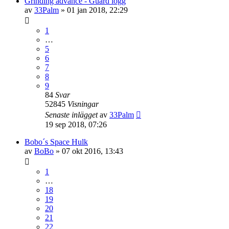
Grinding advance - Guard logg
av
33Palm
»
01 jan 2018, 22:29
1
…
5
6
7
8
9
84
Svar
52845
Visningar
Senaste inlägget
av
33Palm
19 sep 2018, 07:26
Bobo´s Space Hulk
av
BoBo
»
07 okt 2016, 13:43
1
…
18
19
20
21
22