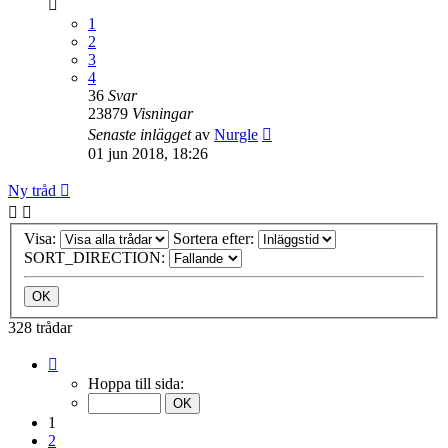
1
2
3
4
36
Svar
23879
Visningar
Senaste inlägget
av
Nurgle
01 jun 2018, 18:26
Ny tråd
Visa:
Sortera efter:
SORT_DIRECTION:
328 trådar
Sida
1
Hoppa till sida:
av
14
1
2