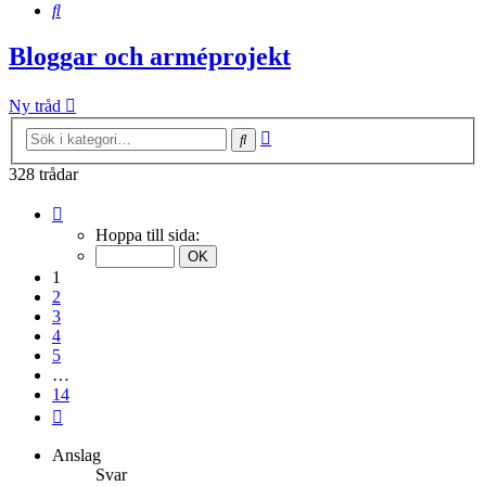
Sök
Bloggar och arméprojekt
Ny tråd
Avancerad
Sök
sökning
328 trådar
Sida
1
Hoppa till sida:
av
14
1
2
3
4
5
…
14
Nästa
Anslag
Svar