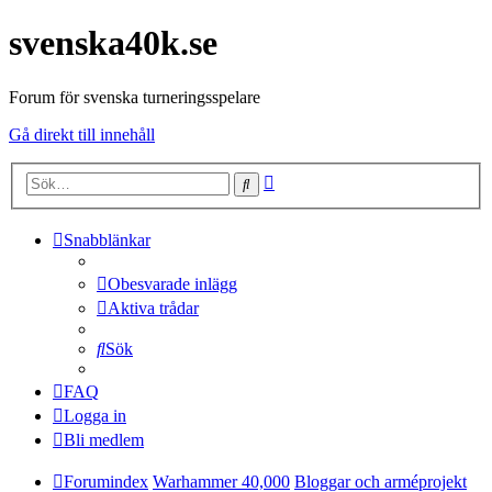
svenska40k.se
Forum för svenska turneringsspelare
Gå direkt till innehåll
Avancerad
Sök
sökning
Snabblänkar
Obesvarade inlägg
Aktiva trådar
Sök
FAQ
Logga in
Bli medlem
Forumindex
Warhammer 40,000
Bloggar och arméprojekt