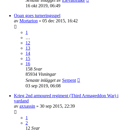
Senaste inlägget
av
Elevatorlake
16 okt 2019, 06:49
Ooan goes turneringsspel
av
Mortarion
»
05 dec 2015, 16:42
1
…
12
13
14
15
16
158
Svar
85934
Visningar
Senaste inlägget
av
Serpent
03 sep 2019, 06:08
Krieg 2nd armoured regiment (Third Armageddon War) i
vardand
av
axxassin
»
30 sep 2015, 22:39
1
2
12
Svar