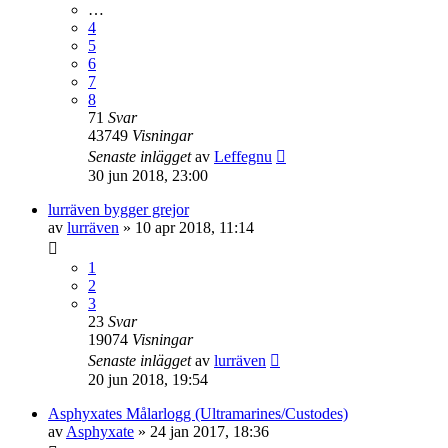
…
4
5
6
7
8
71
Svar
43749
Visningar
Senaste inlägget
av
Leffegnu
30 jun 2018, 23:00
lurräven bygger grejor
av
lurräven
»
10 apr 2018, 11:14
1
2
3
23
Svar
19074
Visningar
Senaste inlägget
av
lurräven
20 jun 2018, 19:54
Asphyxates Målarlogg (Ultramarines/Custodes)
av
Asphyxate
»
24 jan 2017, 18:36