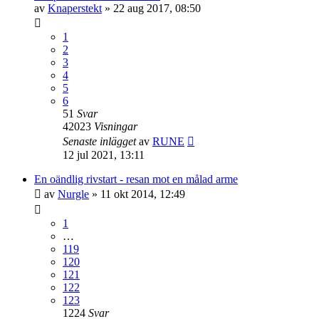
av
Knaperstekt
»
22 aug 2017, 08:50
1
2
3
4
5
6
51
Svar
42023
Visningar
Senaste inlägget
av
RUNE
12 jul 2021, 13:11
En oändlig rivstart - resan mot en målad arme
av
Nurgle
»
11 okt 2014, 12:49
1
…
119
120
121
122
123
1224
Svar