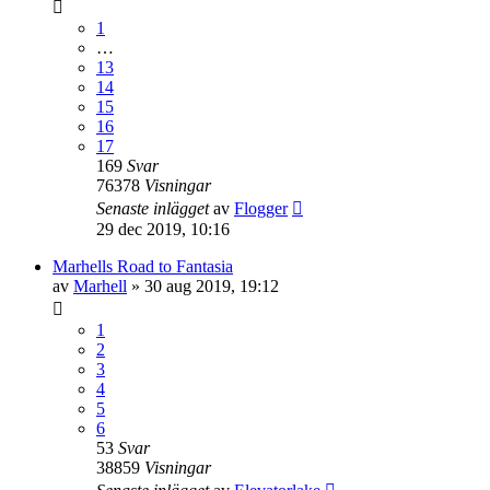
1
…
13
14
15
16
17
169
Svar
76378
Visningar
Senaste inlägget
av
Flogger
29 dec 2019, 10:16
Marhells Road to Fantasia
av
Marhell
»
30 aug 2019, 19:12
1
2
3
4
5
6
53
Svar
38859
Visningar