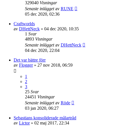
329040
Visningar
Senaste inlägget
av
RUNE
05 dec 2020, 02:36
Craftworlds
av
DHettNeck
»
04 dec 2020, 10:35
1
Svar
4893
Visningar
Senaste inlägget
av
DHettNeck
04 dec 2020, 22:04
Det var bättre förr
av
Flogger
»
27 nov 2018, 06:59
1
2
3
25
Svar
24451
Visningar
Senaste inlägget
av
Röde
03 jan 2020, 06:27
Sebastians konsoliderade målartråd
av
Lictor
»
02 maj 2017, 22:34