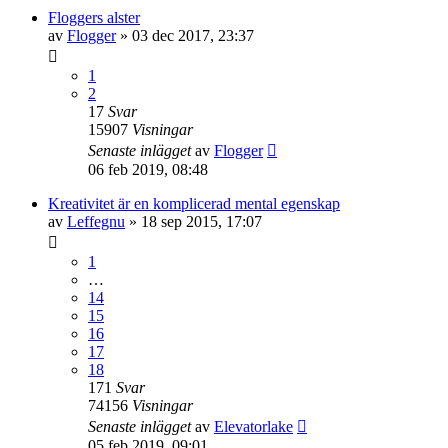
Floggers alster
av
Flogger
»
03 dec 2017, 23:37
1
2
17
Svar
15907
Visningar
Senaste inlägget
av
Flogger
06 feb 2019, 08:48
Kreativitet är en komplicerad mental egenskap
av
Leffegnu
»
18 sep 2015, 17:07
1
…
14
15
16
17
18
171
Svar
74156
Visningar
Senaste inlägget
av
Elevatorlake
05 feb 2019, 09:01