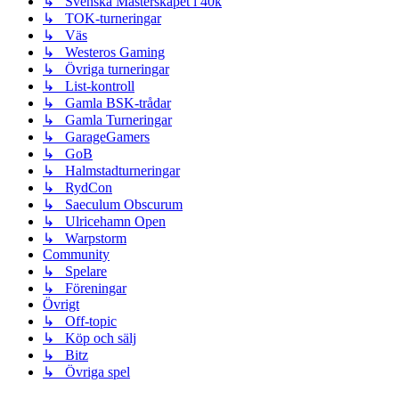
↳ Svenska Mästerskapet i 40k
↳ TOK-turneringar
↳ Väs
↳ Westeros Gaming
↳ Övriga turneringar
↳ List-kontroll
↳ Gamla BSK-trådar
↳ Gamla Turneringar
↳ GarageGamers
↳ GoB
↳ Halmstadturneringar
↳ RydCon
↳ Saeculum Obscurum
↳ Ulricehamn Open
↳ Warpstorm
Community
↳ Spelare
↳ Föreningar
Övrigt
↳ Off-topic
↳ Köp och sälj
↳ Bitz
↳ Övriga spel