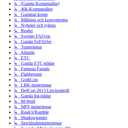
↳ [Gamla Kompmallar]
↳ 40k-Kompmallen
↳ Gammal komp
↳ Målning och konvertering
↳ Nyheter och rykten
↳ Regler
↳ Sverige FAQ:en
↳ Gamla SvFAQer
↳ Turneringar
↳ Atlantis
↳ ETC
↳ Gamla ETC-trådar
↳ Fantasia Fanatic
↳ Flabbergast
↳ GothCon
↳ LBK-turneringar
↳ DefCon 2013 List-kontroll
↳ Gamla list-trådar
↳ M-Wolf
↳ MFF-turneringar
↳ Rauk'n'Rumble
↳ Shadowgames
↳ Stockholmsturneringar