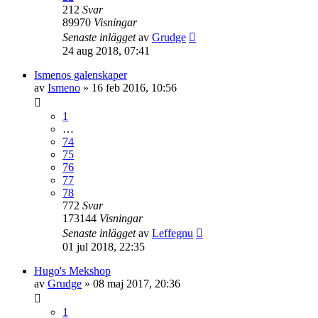
212
Svar
89970
Visningar
Senaste inlägget
av
Grudge
24 aug 2018, 07:41
Ismenos galenskaper
av
Ismeno
»
16 feb 2016, 10:56
1
…
74
75
76
77
78
772
Svar
173144
Visningar
Senaste inlägget
av
Leffegnu
01 jul 2018, 22:35
Hugo's Mekshop
av
Grudge
»
08 maj 2017, 20:36
1