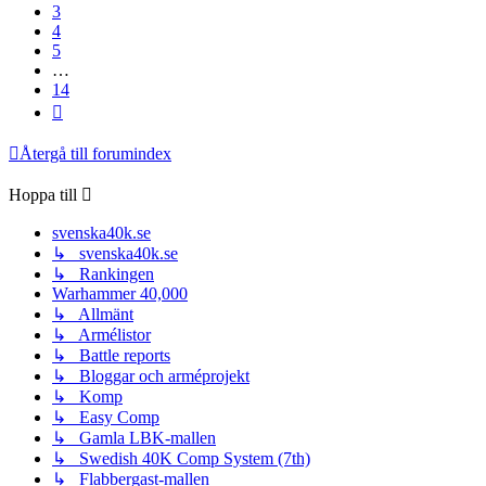
3
4
5
…
14
Nästa
Återgå till forumindex
Hoppa till
svenska40k.se
↳ svenska40k.se
↳ Rankingen
Warhammer 40,000
↳ Allmänt
↳ Armélistor
↳ Battle reports
↳ Bloggar och arméprojekt
↳ Komp
↳ Easy Comp
↳ Gamla LBK-mallen
↳ Swedish 40K Comp System (7th)
↳ Flabbergast-mallen