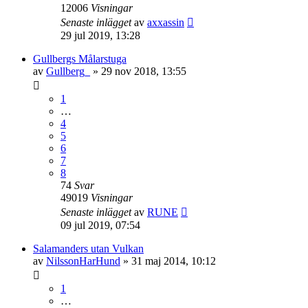
12006
Visningar
Senaste inlägget
av
axxassin
29 jul 2019, 13:28
Gullbergs Målarstuga
av
Gullberg_
»
29 nov 2018, 13:55
1
…
4
5
6
7
8
74
Svar
49019
Visningar
Senaste inlägget
av
RUNE
09 jul 2019, 07:54
Salamanders utan Vulkan
av
NilssonHarHund
»
31 maj 2014, 10:12
1
…