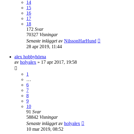
14
15
16
17
18
172
Svar
70327
Visningar
Senaste inlägget
av
NilssonHarHund
28 apr 2019, 11:44
alex hobbyhörna
av
holyalex
»
17 apr 2017, 19:58
1
…
6
7
8
9
10
91
Svar
58842
Visningar
Senaste inlägget
av
holyalex
10 mar 2019, 08:52