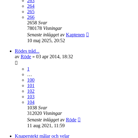
263
264
265
266
2658
Svar
780178
Visningar
Senaste inlägget
av
Kaptenen
10 maj 2025, 20:52
Rödes tråd...
av
Röde
»
03 apr 2014, 18:32
1
…
100
101
102
103
104
1038
Svar
312020
Visningar
Senaste inlägget
av
Röde
11 aug 2021, 11:59
Knaperstekt målar och velar