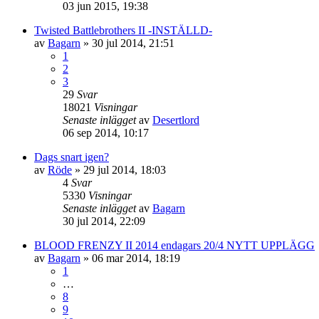
03 jun 2015, 19:38
Twisted Battlebrothers II -INSTÄLLD-
av
Bagarn
»
30 jul 2014, 21:51
1
2
3
29
Svar
18021
Visningar
Senaste inlägget
av
Desertlord
06 sep 2014, 10:17
Dags snart igen?
av
Röde
»
29 jul 2014, 18:03
4
Svar
5330
Visningar
Senaste inlägget
av
Bagarn
30 jul 2014, 22:09
BLOOD FRENZY II 2014 endagars 20/4 NYTT UPPLÄGG
av
Bagarn
»
06 mar 2014, 18:19
1
…
8
9