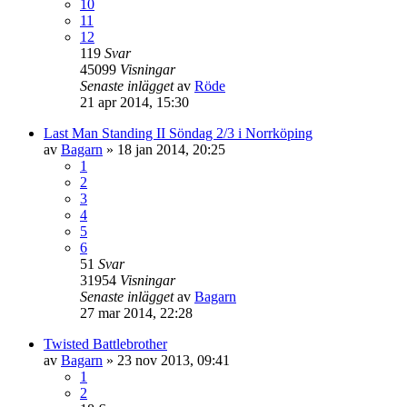
10
11
12
119
Svar
45099
Visningar
Senaste inlägget
av
Röde
21 apr 2014, 15:30
Last Man Standing II Söndag 2/3 i Norrköping
av
Bagarn
»
18 jan 2014, 20:25
1
2
3
4
5
6
51
Svar
31954
Visningar
Senaste inlägget
av
Bagarn
27 mar 2014, 22:28
Twisted Battlebrother
av
Bagarn
»
23 nov 2013, 09:41
1
2