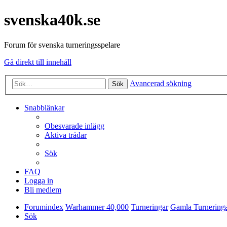
svenska40k.se
Forum för svenska turneringsspelare
Gå direkt till innehåll
Avancerad sökning
Sök
Snabblänkar
Obesvarade inlägg
Aktiva trådar
Sök
FAQ
Logga in
Bli medlem
Forumindex
Warhammer 40,000
Turneringar
Gamla Turnering
Sök