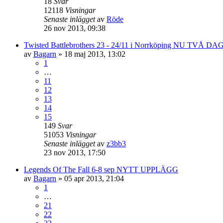
18
Svar
12118
Visningar
Senaste inlägget
av
Röde
26 nov 2013, 09:38
Twisted Battlebrothers 23 - 24/11 i Norrköping NU TVÅ D
av
Bagarn
»
18 maj 2013, 13:02
1
…
11
12
13
14
15
149
Svar
51053
Visningar
Senaste inlägget
av
z3bb3
23 nov 2013, 17:50
Legends Of The Fall 6-8 sep NYTT UPPLÄGG
av
Bagarn
»
05 apr 2013, 21:04
1
…
21
22