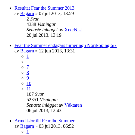
Resultat Fear the Summer 2013
av
Bagarn
»
07 jul 2013, 18:59
2
Svar
4338
Visningar
Senaste inlägget
av
XecrNist
20 jul 2013, 13:19
Fear the Summer endagars turnering i Norrköping 6/7
av
Bagarn
»
12 jun 2013, 13:31
1
…
7
8
9
10
11
107
Svar
52351
Visningar
Senaste inlägget
av
Väktaren
06 jul 2013, 12:43
Armelistor till Fear the Summer
av
Bagarn
»
03 jul 2013, 06:52
1