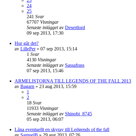
23
24
25
241
Svar
67707
Visningar
Senaste inlägget
av
Desertlord
09 sep 2013, 17:30
Hur går det?
av
LillePer
»
07 sep 2013, 15:14
1
Svar
4130
Visningar
Senaste inlägget
av
Sassafrass
07 sep 2013, 15:46
ARMELISTORNA TILL LEGENDS OF THE FALL 2013
av
Bagarn
»
23 aug 2013, 15:59
1
2
18
Svar
11933
Visningar
Senaste inlägget
av
Shinobi_8745
05 sep 2013, 06:07
Låna eventuellt en skyray till Ledgends of the fall
av
SamuelB
»
29 aug 2013, 07:26