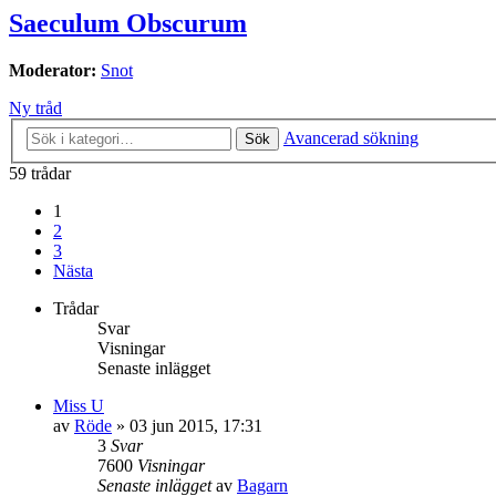
Saeculum Obscurum
Moderator:
Snot
Ny tråd
Avancerad sökning
Sök
59 trådar
1
2
3
Nästa
Trådar
Svar
Visningar
Senaste inlägget
Miss U
av
Röde
»
03 jun 2015, 17:31
3
Svar
7600
Visningar
Senaste inlägget
av
Bagarn