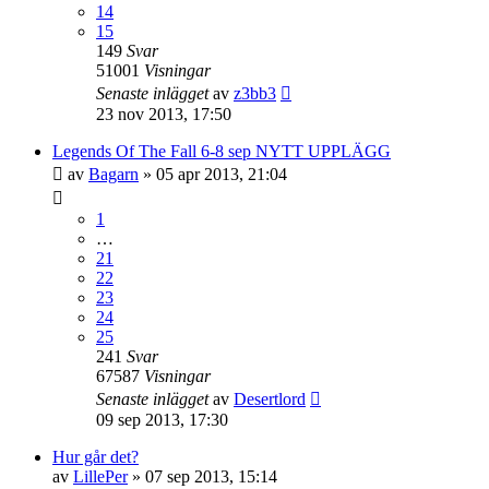
14
15
149
Svar
51001
Visningar
Senaste inlägget
av
z3bb3
23 nov 2013, 17:50
Legends Of The Fall 6-8 sep NYTT UPPLÄGG
av
Bagarn
»
05 apr 2013, 21:04
1
…
21
22
23
24
25
241
Svar
67587
Visningar
Senaste inlägget
av
Desertlord
09 sep 2013, 17:30
Hur går det?
av
LillePer
»
07 sep 2013, 15:14