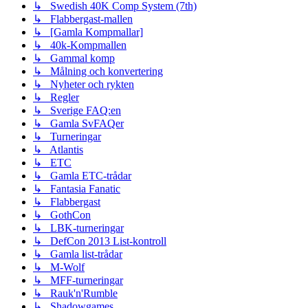
↳ Swedish 40K Comp System (7th)
↳ Flabbergast-mallen
↳ [Gamla Kompmallar]
↳ 40k-Kompmallen
↳ Gammal komp
↳ Målning och konvertering
↳ Nyheter och rykten
↳ Regler
↳ Sverige FAQ:en
↳ Gamla SvFAQer
↳ Turneringar
↳ Atlantis
↳ ETC
↳ Gamla ETC-trådar
↳ Fantasia Fanatic
↳ Flabbergast
↳ GothCon
↳ LBK-turneringar
↳ DefCon 2013 List-kontroll
↳ Gamla list-trådar
↳ M-Wolf
↳ MFF-turneringar
↳ Rauk'n'Rumble
↳ Shadowgames