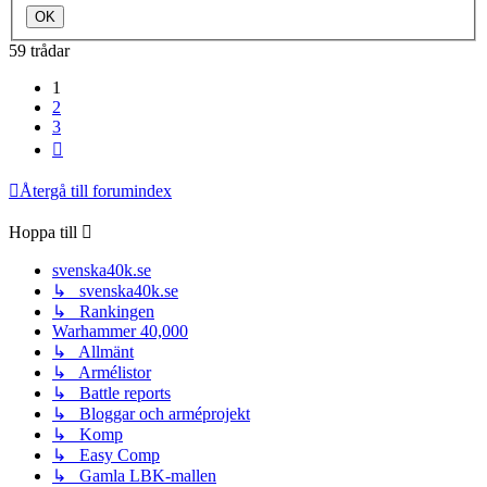
59 trådar
1
2
3
Nästa
Återgå till forumindex
Hoppa till
svenska40k.se
↳ svenska40k.se
↳ Rankingen
Warhammer 40,000
↳ Allmänt
↳ Armélistor
↳ Battle reports
↳ Bloggar och arméprojekt
↳ Komp
↳ Easy Comp
↳ Gamla LBK-mallen