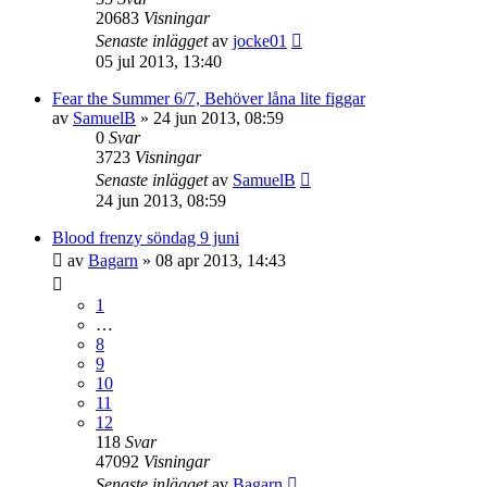
20683
Visningar
Senaste inlägget
av
jocke01
05 jul 2013, 13:40
Fear the Summer 6/7, Behöver låna lite figgar
av
SamuelB
»
24 jun 2013, 08:59
0
Svar
3723
Visningar
Senaste inlägget
av
SamuelB
24 jun 2013, 08:59
Blood frenzy söndag 9 juni
av
Bagarn
»
08 apr 2013, 14:43
1
…
8
9
10
11
12
118
Svar
47092
Visningar
Senaste inlägget
av
Bagarn