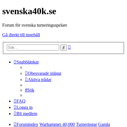
svenska40k.se
Forum för svenska turneringsspelare
Gå direkt till innehåll
Avancerad
Sök
sökning
Snabblänkar
Obesvarade inlägg
Aktiva trådar
Sök
FAQ
Logga in
Bli medlem
Forumindex
Warhammer 40,000
Turneringar
Gamla