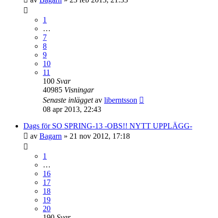
1
…
7
8
9
10
11
100
Svar
40985
Visningar
Senaste inlägget
av
liberntsson
08 apr 2013, 22:43
Dags för SO SPRING-13 -OBS!! NYTT UPPLÄGG-
av
Bagarn
»
21 nov 2012, 17:18
1
…
16
17
18
19
20
190
Svar