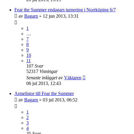
Fear the Summer endagars turnering i Norrköping 6/7
av
Bagarn
»
12 jun 2013, 13:31
1
…
7
8
9
10
11
107
Svar
52317
Visningar
Senaste inlägget
av
Väktaren
06 jul 2013, 12:43
Armelistor till Fear the Summer
av
Bagarn
»
03 jul 2013, 06:52
1
2
3
4
35
Svar