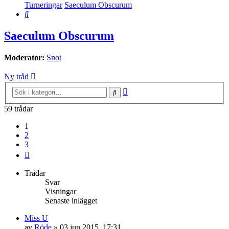
Turneringar
Saeculum Obscurum
Sök
Saeculum Obscurum
Moderator:
Snot
Ny tråd
Avancerad
Sök
sökning
59 trådar
1
2
3
Nästa
Trådar
Svar
Visningar
Senaste inlägget
Miss U
av
Röde
»
03 jun 2015, 17:31