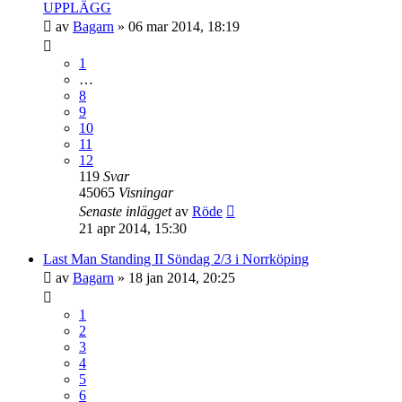
UPPLÄGG
av
Bagarn
»
06 mar 2014, 18:19
1
…
8
9
10
11
12
119
Svar
45065
Visningar
Senaste inlägget
av
Röde
21 apr 2014, 15:30
Last Man Standing II Söndag 2/3 i Norrköping
av
Bagarn
»
18 jan 2014, 20:25
1
2
3
4
5
6