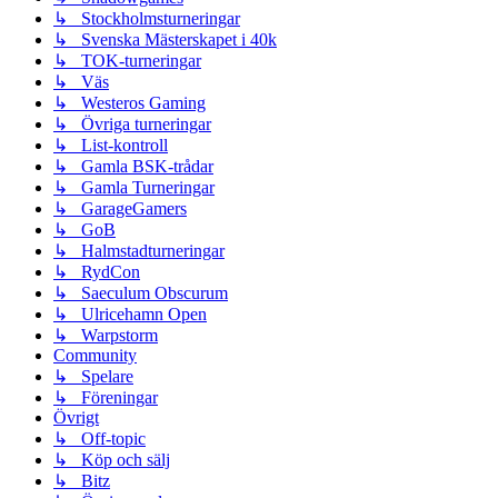
↳ Stockholmsturneringar
↳ Svenska Mästerskapet i 40k
↳ TOK-turneringar
↳ Väs
↳ Westeros Gaming
↳ Övriga turneringar
↳ List-kontroll
↳ Gamla BSK-trådar
↳ Gamla Turneringar
↳ GarageGamers
↳ GoB
↳ Halmstadturneringar
↳ RydCon
↳ Saeculum Obscurum
↳ Ulricehamn Open
↳ Warpstorm
Community
↳ Spelare
↳ Föreningar
Övrigt
↳ Off-topic
↳ Köp och sälj
↳ Bitz