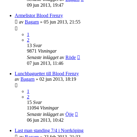
09 jun 2013, 19:47
Armelistor Blood Frenzy
av
Bagarn
»
05 jun 2013, 21:55
1
2
13
Svar
9871
Visningar
Senaste inlägget
av
Röde
07 jun 2013, 11:46
Lunchbaguetter till Blood Frenzy
av
Bagarn
»
02 jun 2013, 18:19
1
2
15
Svar
11094
Visningar
Senaste inlägget
av
Öjje
06 jun 2013, 10:42
Last man standing 7/4 i Norrköping
av
Bagarn
»
23 feb 2013, 21:33