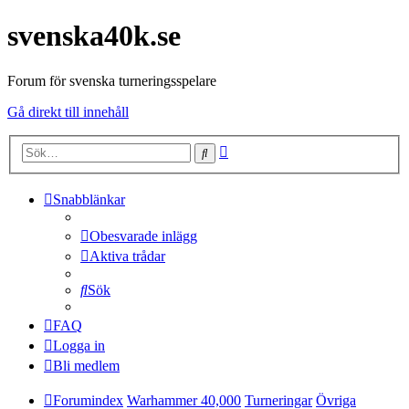
svenska40k.se
Forum för svenska turneringsspelare
Gå direkt till innehåll
Avancerad
Sök
sökning
Snabblänkar
Obesvarade inlägg
Aktiva trådar
Sök
FAQ
Logga in
Bli medlem
Forumindex
Warhammer 40,000
Turneringar
Övriga