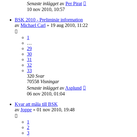
Senaste inlägget
av
Per Pirat
10 nov 2010, 10:57
BSK 2010 - Preliminär information
av
Michael Carl
»
19 aug 2010, 11:22
1
…
29
30
31
32
33
320
Svar
70558
Visningar
Senaste inlägget
av
Asplund
06 nov 2010, 01:04
Kvar att måla till BSK
av
Joppe
»
01 nov 2010, 19:48
1
2
3