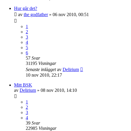
Hur går det?
av
the godfather
»
06 nov 2010, 00:51
1
2
3
4
5
6
57
Svar
31195
Visningar
Senaste inlägget
av
Delirium
10 nov 2010, 22:17
Mitt BSK
av
Delirium
»
08 nov 2010, 14:10
1
2
3
4
39
Svar
22985
Visningar