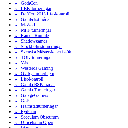
↳ GothCon
↳ LBK-turneringar
↳ DefCon 2013 List-kontroll
↳ Gamla list-trådar
↳ M-Wolf
↳ MFF-turneringar
↳ Rauk'n'Rumble
↳ Shadowgames
↳ Stockholmsturneringar
↳ Svenska Mästerskapet i 40k
↳ TOK-turneringar
↳ Väs
↳ Westeros Gaming
↳ Övriga turneringar
↳ List-kontroll
↳ Gamla BSK-trådar
↳ Gamla Turneringar
↳ GarageGamers
↳ GoB
↳ Halmstadturneringar
↳ RydCon
↳ Saeculum Obscurum
↳ Ulricehamn Open
↳ Warpstorm