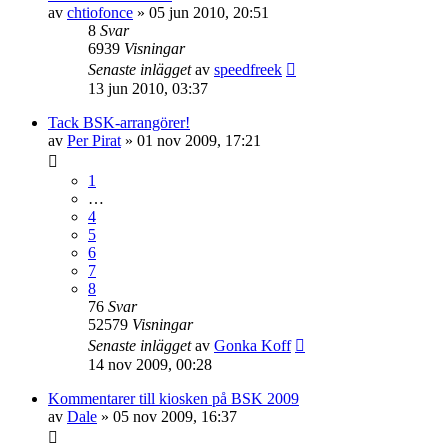
av
chtiofonce
»
05 jun 2010, 20:51
8
Svar
6939
Visningar
Senaste inlägget
av
speedfreek
13 jun 2010, 03:37
Tack BSK-arrangörer!
av
Per Pirat
»
01 nov 2009, 17:21
1
…
4
5
6
7
8
76
Svar
52579
Visningar
Senaste inlägget
av
Gonka Koff
14 nov 2009, 00:28
Kommentarer till kiosken på BSK 2009
av
Dale
»
05 nov 2009, 16:37