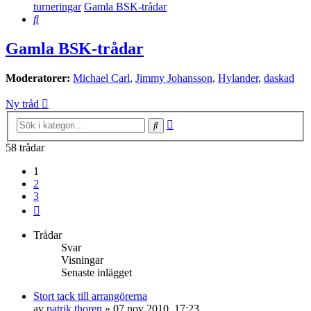
turneringar
Gamla BSK-trådar
Sök
Gamla BSK-trådar
Moderatorer:
Michael Carl
,
Jimmy Johansson
,
Hylander
,
daskad
Ny tråd
Avancerad
Sök
sökning
58 trådar
1
2
3
Nästa
Trådar
Svar
Visningar
Senaste inlägget
Stort tack till arrangörerna
av
patrik thoren
»
07 nov 2010, 17:23