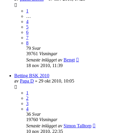
1
…
4
5
6
7
8
79
Svar
39761
Visningar
Senaste inlägget
av
Bengt
18 nov 2010, 11:39
Betting BSK 2010
av
Papa D
»
29 okt 2010, 10:05
1
2
3
4
36
Svar
19760
Visningar
Senaste inlägget
av
Simon Talltorp
10 nov 2010, 22:35