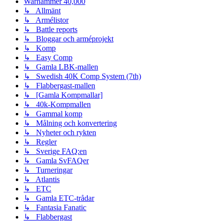
Warhammer 40,000
↳ Allmänt
↳ Armélistor
↳ Battle reports
↳ Bloggar och arméprojekt
↳ Komp
↳ Easy Comp
↳ Gamla LBK-mallen
↳ Swedish 40K Comp System (7th)
↳ Flabbergast-mallen
↳ [Gamla Kompmallar]
↳ 40k-Kompmallen
↳ Gammal komp
↳ Målning och konvertering
↳ Nyheter och rykten
↳ Regler
↳ Sverige FAQ:en
↳ Gamla SvFAQer
↳ Turneringar
↳ Atlantis
↳ ETC
↳ Gamla ETC-trådar
↳ Fantasia Fanatic
↳ Flabbergast