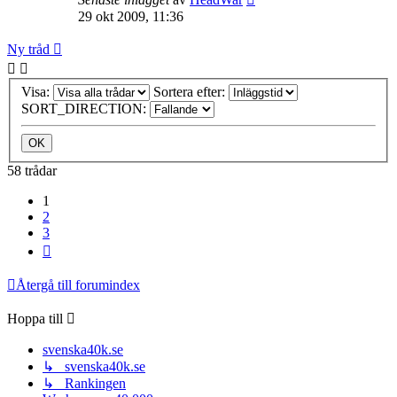
29 okt 2009, 11:36
Ny tråd
Visa:
Sortera efter:
SORT_DIRECTION:
58 trådar
1
2
3
Nästa
Återgå till forumindex
Hoppa till
svenska40k.se
↳ svenska40k.se
↳ Rankingen