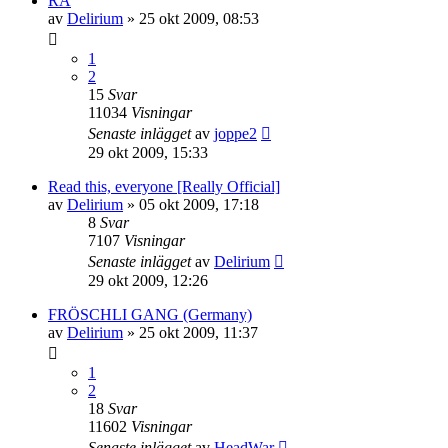
RA
av
Delirium
»
25 okt 2009, 08:53
1
2
15
Svar
11034
Visningar
Senaste inlägget
av
joppe2
29 okt 2009, 15:33
Read this, everyone [Really Official]
av
Delirium
»
05 okt 2009, 17:18
8
Svar
7107
Visningar
Senaste inlägget
av
Delirium
29 okt 2009, 12:26
FRÖSCHLI GANG (Germany)
av
Delirium
»
25 okt 2009, 11:37
1
2
18
Svar
11602
Visningar
Senaste inlägget
av
HeadWar