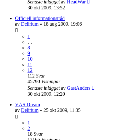
Senaste inlägget
av
HeadWar
30 okt 2009, 13:52
Officiell informationstråd
av
Delirium
»
18 aug 2009, 19:06
1
…
8
9
10
11
12
112
Svar
45790
Visningar
Senaste inlägget
av
GastAnders
30 okt 2009, 12:20
VÄS Dream
av
Delirium
»
25 okt 2009, 11:35
1
2
18
Svar
12165
Visningar