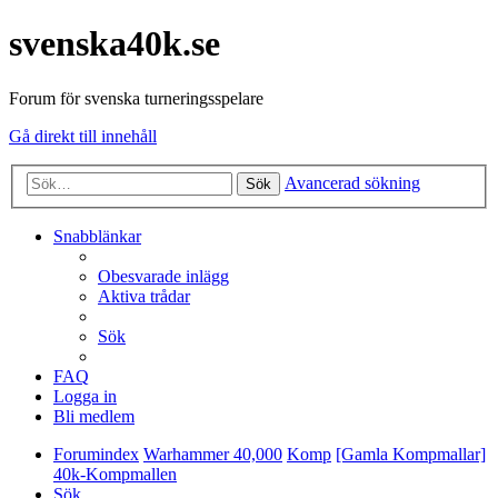
svenska40k.se
Forum för svenska turneringsspelare
Gå direkt till innehåll
Avancerad sökning
Sök
Snabblänkar
Obesvarade inlägg
Aktiva trådar
Sök
FAQ
Logga in
Bli medlem
Forumindex
Warhammer 40,000
Komp
[Gamla Kompmallar]
40k-Kompmallen
Sök