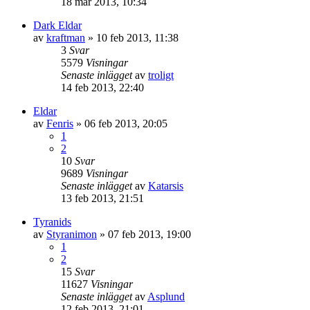
18 mar 2013, 10:34
Dark Eldar
av
kraftman
»
10 feb 2013, 11:38
3
Svar
5579
Visningar
Senaste inlägget
av
troligt
14 feb 2013, 22:40
Eldar
av
Fenris
»
06 feb 2013, 20:05
1
2
10
Svar
9689
Visningar
Senaste inlägget
av
Katarsis
13 feb 2013, 21:51
Tyranids
av
Styranimon
»
07 feb 2013, 19:00
1
2
15
Svar
11627
Visningar
Senaste inlägget
av
Asplund
12 feb 2013, 21:01