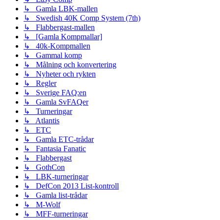
↳ Gamla LBK-mallen
↳ Swedish 40K Comp System (7th)
↳ Flabbergast-mallen
↳ [Gamla Kompmallar]
↳ 40k-Kompmallen
↳ Gammal komp
↳ Målning och konvertering
↳ Nyheter och rykten
↳ Regler
↳ Sverige FAQ:en
↳ Gamla SvFAQer
↳ Turneringar
↳ Atlantis
↳ ETC
↳ Gamla ETC-trådar
↳ Fantasia Fanatic
↳ Flabbergast
↳ GothCon
↳ LBK-turneringar
↳ DefCon 2013 List-kontroll
↳ Gamla list-trådar
↳ M-Wolf
↳ MFF-turneringar