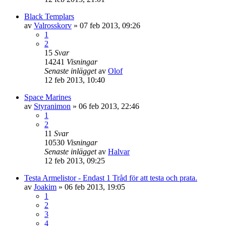
Black Templars
av
Valrosskorv
»
07 feb 2013, 09:26
1
2
15
Svar
14241
Visningar
Senaste inlägget
av
Olof
12 feb 2013, 10:40
Space Marines
av
Styranimon
»
06 feb 2013, 22:46
1
2
11
Svar
10530
Visningar
Senaste inlägget
av
Halvar
12 feb 2013, 09:25
Testa Armelistor - Endast 1 Tråd för att testa och prata.
av
Joakim
»
06 feb 2013, 19:05
1
2
3
4