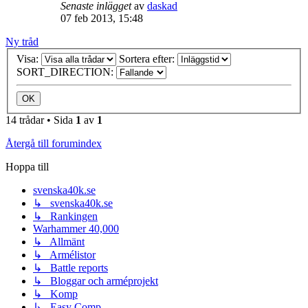
Senaste inlägget
av
daskad
07 feb 2013, 15:48
Ny tråd
Visa:
Sortera efter:
SORT_DIRECTION:
14 trådar • Sida
1
av
1
Återgå till forumindex
Hoppa till
svenska40k.se
↳ svenska40k.se
↳ Rankingen
Warhammer 40,000
↳ Allmänt
↳ Armélistor
↳ Battle reports
↳ Bloggar och arméprojekt
↳ Komp
↳ Easy Comp