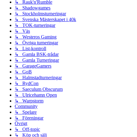
↳ Rauk'n'Rumble
↳ Shadowgames
↳ Stockholmsturneringar
↳ Svenska Mästerskapet i 40k
↳ TOK-turneringar
↳ Väs
↳ Westeros Gaming
↳ Övriga turneringar
↳ List-kontroll
↳ Gamla BSK-trådar
↳ Gamla Turneringar
↳ GarageGamers
↳ GoB
↳ Halmstadturneringar
↳ RydCon
↳ Saeculum Obscurum
↳ Ulricehamn Open
↳ Warpstorm
Community
↳ Spelare
↳ Föreningar
Övrigt
↳ Off-topic
↳ Köp och sälj