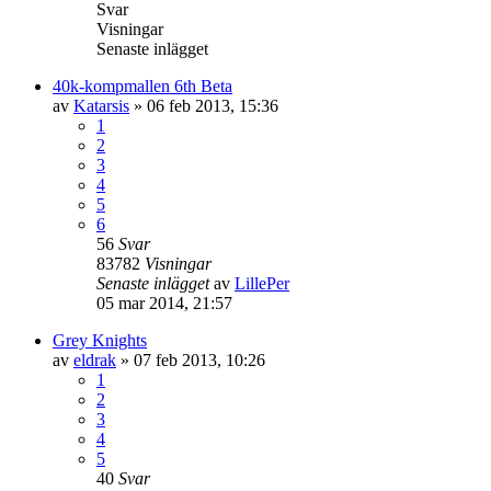
Svar
Visningar
Senaste inlägget
40k-kompmallen 6th Beta
av
Katarsis
»
06 feb 2013, 15:36
1
2
3
4
5
6
56
Svar
83782
Visningar
Senaste inlägget
av
LillePer
05 mar 2014, 21:57
Grey Knights
av
eldrak
»
07 feb 2013, 10:26
1
2
3
4
5
40
Svar