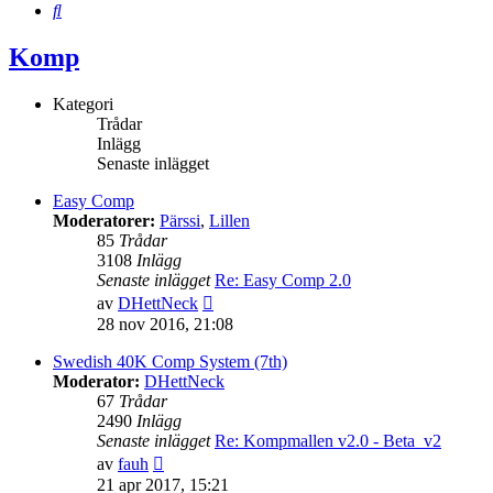
Sök
Komp
Kategori
Trådar
Inlägg
Senaste inlägget
Easy Comp
Moderatorer:
Pärssi
,
Lillen
85
Trådar
3108
Inlägg
Senaste inlägget
Re: Easy Comp 2.0
Gå
av
DHettNeck
till
28 nov 2016, 21:08
det
senaste
Swedish 40K Comp System (7th)
inlägget
Moderator:
DHettNeck
67
Trådar
2490
Inlägg
Senaste inlägget
Re: Kompmallen v2.0 - Beta_v2
Gå
av
fauh
till
21 apr 2017, 15:21