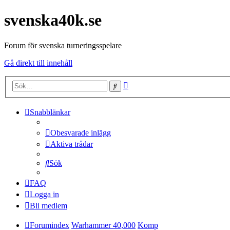
svenska40k.se
Forum för svenska turneringsspelare
Gå direkt till innehåll
Avancerad
Sök
sökning
Snabblänkar
Obesvarade inlägg
Aktiva trådar
Sök
FAQ
Logga in
Bli medlem
Forumindex
Warhammer 40,000
Komp