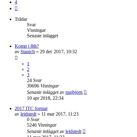
4
Nästa
Trådar
Svar
Visningar
Senaste inlägget
Komp i 8th?
av
Stanich
»
29 dec 2017, 10:32
1
2
3
24
Svar
39696
Visningar
Senaste inlägget
av
majbjörn
10 apr 2018, 22:34
2017 ITC format
av
leidstedt
»
11 mar 2017, 11:23
0
Svar
5246
Visningar
Senaste inlägget
av
leidstedt