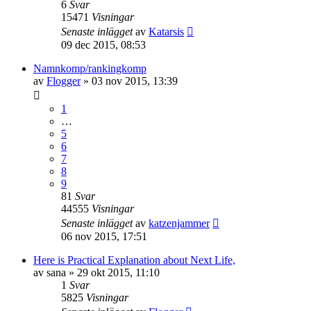
6
Svar
15471
Visningar
Senaste inlägget
av
Katarsis
09 dec 2015, 08:53
Namnkomp/rankingkomp
av
Flogger
»
03 nov 2015, 13:39
1
…
5
6
7
8
9
81
Svar
44555
Visningar
Senaste inlägget
av
katzenjammer
06 nov 2015, 17:51
Here is Practical Explanation about Next Life,
av
sana
»
29 okt 2015, 11:10
1
Svar
5825
Visningar