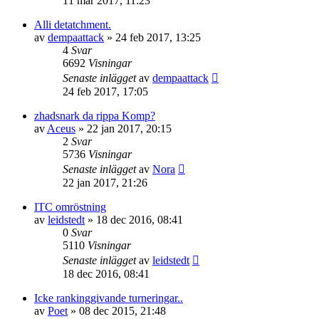
11 mar 2017, 11:23
Alli detatchment.
av
dempaattack
»
24 feb 2017, 13:25
4
Svar
6692
Visningar
Senaste inlägget
av
dempaattack
24 feb 2017, 17:05
zhadsnark da rippa Komp?
av
Aceus
»
22 jan 2017, 20:15
2
Svar
5736
Visningar
Senaste inlägget
av
Nora
22 jan 2017, 21:26
ITC omröstning
av
leidstedt
»
18 dec 2016, 08:41
0
Svar
5110
Visningar
Senaste inlägget
av
leidstedt
18 dec 2016, 08:41
Icke rankinggivande turneringar..
av
Poet
»
08 dec 2015, 21:48