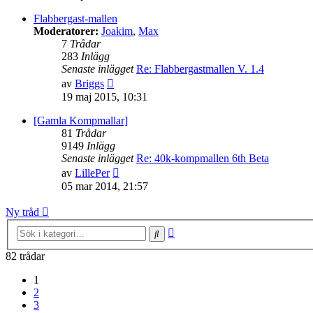
det
senaste
Flabbergast-mallen
inlägget
Moderatorer:
Joakim
,
Max
7
Trådar
283
Inlägg
Senaste inlägget
Re: Flabbergastmallen V. 1.4
Gå
av
Briggs
till
19 maj 2015, 10:31
det
senaste
[Gamla Kompmallar]
inlägget
81
Trådar
9149
Inlägg
Senaste inlägget
Re: 40k-kompmallen 6th Beta
Gå
av
LillePer
till
05 mar 2014, 21:57
det
senaste
Ny tråd
inlägget
Avancerad
Sök
sökning
82 trådar
1
2
3