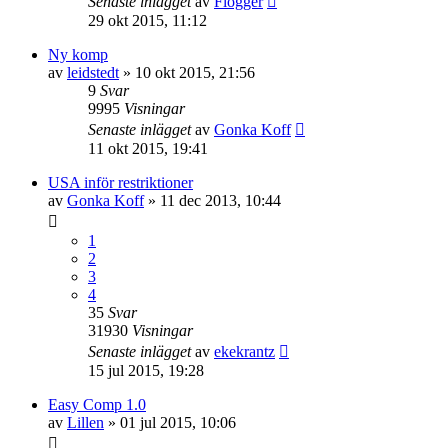
Senaste inlägget
av
Flogger
29 okt 2015, 11:12
Ny komp
av
leidstedt
»
10 okt 2015, 21:56
9
Svar
9995
Visningar
Senaste inlägget
av
Gonka Koff
11 okt 2015, 19:41
USA inför restriktioner
av
Gonka Koff
»
11 dec 2013, 10:44
1
2
3
4
35
Svar
31930
Visningar
Senaste inlägget
av
ekekrantz
15 jul 2015, 19:28
Easy Comp 1.0
av
Lillen
»
01 jul 2015, 10:06