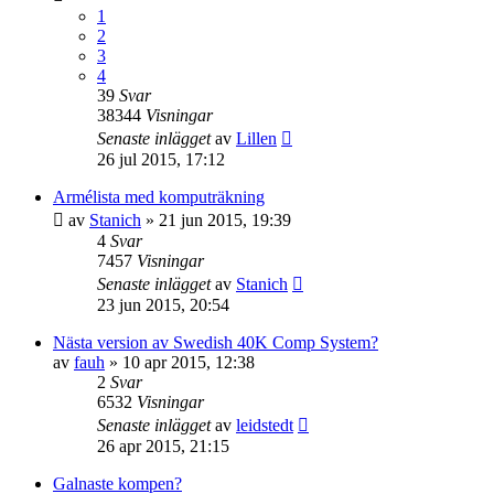
1
2
3
4
39
Svar
38344
Visningar
Senaste inlägget
av
Lillen
26 jul 2015, 17:12
Armélista med komputräkning
av
Stanich
»
21 jun 2015, 19:39
4
Svar
7457
Visningar
Senaste inlägget
av
Stanich
23 jun 2015, 20:54
Nästa version av Swedish 40K Comp System?
av
fauh
»
10 apr 2015, 12:38
2
Svar
6532
Visningar
Senaste inlägget
av
leidstedt
26 apr 2015, 21:15
Galnaste kompen?