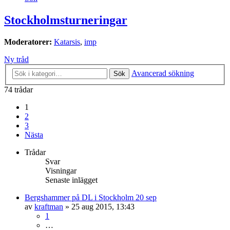
Stockholmsturneringar
Moderatorer:
Katarsis
,
imp
Ny tråd
Avancerad sökning
Sök
74 trådar
1
2
3
Nästa
Trådar
Svar
Visningar
Senaste inlägget
Bergshammer på DL i Stockholm 20 sep
av
kraftman
»
25 aug 2015, 13:43
1
…