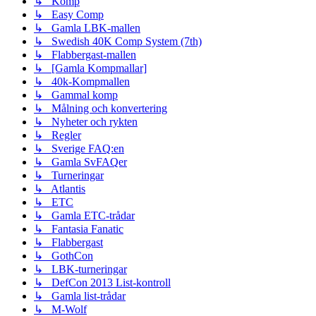
↳ Komp
↳ Easy Comp
↳ Gamla LBK-mallen
↳ Swedish 40K Comp System (7th)
↳ Flabbergast-mallen
↳ [Gamla Kompmallar]
↳ 40k-Kompmallen
↳ Gammal komp
↳ Målning och konvertering
↳ Nyheter och rykten
↳ Regler
↳ Sverige FAQ:en
↳ Gamla SvFAQer
↳ Turneringar
↳ Atlantis
↳ ETC
↳ Gamla ETC-trådar
↳ Fantasia Fanatic
↳ Flabbergast
↳ GothCon
↳ LBK-turneringar
↳ DefCon 2013 List-kontroll
↳ Gamla list-trådar
↳ M-Wolf