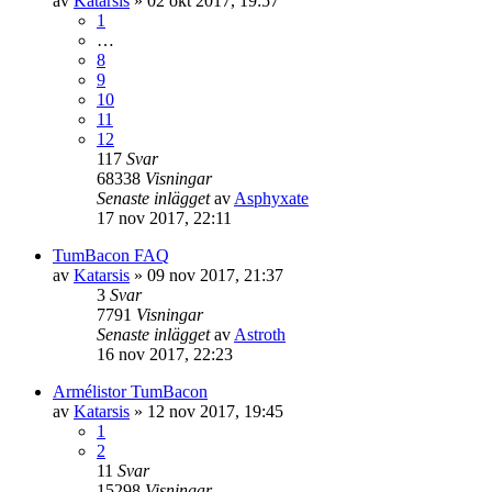
av
Katarsis
»
02 okt 2017, 19:57
1
…
8
9
10
11
12
117
Svar
68338
Visningar
Senaste inlägget
av
Asphyxate
17 nov 2017, 22:11
TumBacon FAQ
av
Katarsis
»
09 nov 2017, 21:37
3
Svar
7791
Visningar
Senaste inlägget
av
Astroth
16 nov 2017, 22:23
Armélistor TumBacon
av
Katarsis
»
12 nov 2017, 19:45
1
2
11
Svar
15298
Visningar