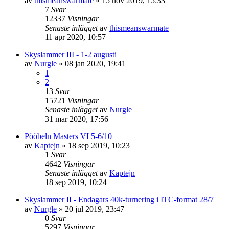
av
thismeanswarmate
»
15 nov 2019, 15:33
7
Svar
12337
Visningar
Senaste inlägget
av
thismeanswarmate
11 apr 2020, 10:57
Skyslammer III - 1-2 augusti
av
Nurgle
»
08 jan 2020, 19:41
1
2
13
Svar
15721
Visningar
Senaste inlägget
av
Nurgle
31 mar 2020, 17:56
Pööbeln Masters VI 5-6/10
av
Kaptejn
»
18 sep 2019, 10:23
1
Svar
4642
Visningar
Senaste inlägget
av
Kaptejn
18 sep 2019, 10:24
Skyslammer II - Endagars 40k-turnering i ITC-format 28/7
av
Nurgle
»
20 jul 2019, 23:47
0
Svar
5297
Visningar