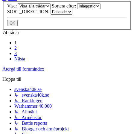
Visa:
Sortera efter:
SORT_DIRECTION:
74 trådar
1
2
3
Nästa
Återgå till forumindex
Hoppa till
svenska40k.se
↳ svenska40k.se
↳ Rankingen
Warhammer 40,000
↳ Allmänt
↳ Armélistor
↳ Battle reports
↳ Bloggar och arméprojekt