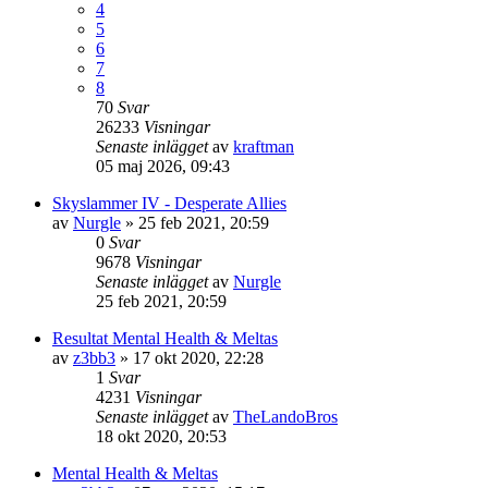
4
5
6
7
8
70
Svar
26233
Visningar
Senaste inlägget
av
kraftman
05 maj 2026, 09:43
Skyslammer IV - Desperate Allies
av
Nurgle
»
25 feb 2021, 20:59
0
Svar
9678
Visningar
Senaste inlägget
av
Nurgle
25 feb 2021, 20:59
Resultat Mental Health & Meltas
av
z3bb3
»
17 okt 2020, 22:28
1
Svar
4231
Visningar
Senaste inlägget
av
TheLandoBros
18 okt 2020, 20:53
Mental Health & Meltas