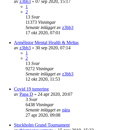
av
z3bb3
»
07 sep 2020, 15:17
1
2
13
Svar
11373
Visningar
Senaste inlägget
av
z3bb3
17 okt 2020, 07:01
Armélistor Mental Health & Meltas
av
z3bb3
»
30 sep 2020, 07:14
1
2
13
Svar
9272
Visningar
Senaste inlägget
av
z3bb3
12 okt 2020, 11:53
Covid 19 turnering
av
Papa D
»
24 apr 2020, 20:07
3
Svar
6438
Visningar
Senaste inlägget
av
pära
27 apr 2020, 09:08
Stockholm Grand Tournament