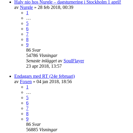
Halv nio hos Nurgle – dagsturnering i Stockholm 1 april!
av
Nurgle
»
28 feb 2018, 00:39
1
…
5
6
7
8
9
86
Svar
54786
Visningar
Senaste inlägget
av
SoulFlayer
23 apr 2018, 13:57
Endagars med RT (24e februari)
av
Foxen
»
04 jan 2018, 18:56
1
…
5
6
7
8
9
86
Svar
56885
Visningar