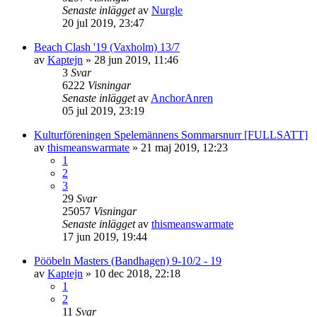
Senaste inlägget
av
Nurgle
20 jul 2019, 23:47
Beach Clash '19 (Vaxholm) 13/7
av
Kaptejn
»
28 jun 2019, 11:46
3
Svar
6222
Visningar
Senaste inlägget
av
AnchorAnren
05 jul 2019, 23:19
Kulturföreningen Spelemännens Sommarsnurr [FULLSATT]
av
thismeanswarmate
»
21 maj 2019, 12:23
1
2
3
29
Svar
25057
Visningar
Senaste inlägget
av
thismeanswarmate
17 jun 2019, 19:44
Pööbeln Masters (Bandhagen) 9-10/2 - 19
av
Kaptejn
»
10 dec 2018, 22:18
1
2
11
Svar