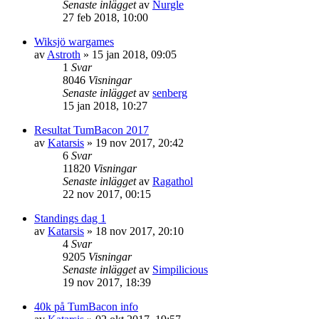
Senaste inlägget
av
Nurgle
27 feb 2018, 10:00
Wiksjö wargames
av
Astroth
»
15 jan 2018, 09:05
1
Svar
8046
Visningar
Senaste inlägget
av
senberg
15 jan 2018, 10:27
Resultat TumBacon 2017
av
Katarsis
»
19 nov 2017, 20:42
6
Svar
11820
Visningar
Senaste inlägget
av
Ragathol
22 nov 2017, 00:15
Standings dag 1
av
Katarsis
»
18 nov 2017, 20:10
4
Svar
9205
Visningar
Senaste inlägget
av
Simpilicious
19 nov 2017, 18:39
40k på TumBacon info