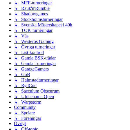
↳ MFF-turneringar
↳ Rauk'n'Rumble
↳ Shadowgames
↳ Stockholmsturneringar
↳ Svenska Mästerskapet i 40k
↳ TOK-turneringar
↳ Väs
↳ Westeros Gaming
↳ Övriga turneringar
↳ List-kontroll
↳ Gamla BSK-trådar
↳ Gamla Turneringar
↳ GarageGamers
↳ GoB
↳ Halmstadturneringar
↳ RydCon
↳ Saeculum Obscurum
↳ Ulricehamn Open
↳ Warpstorm
Community
↳ Spelare
↳ Föreningar
Övrigt
↳ Off-topic