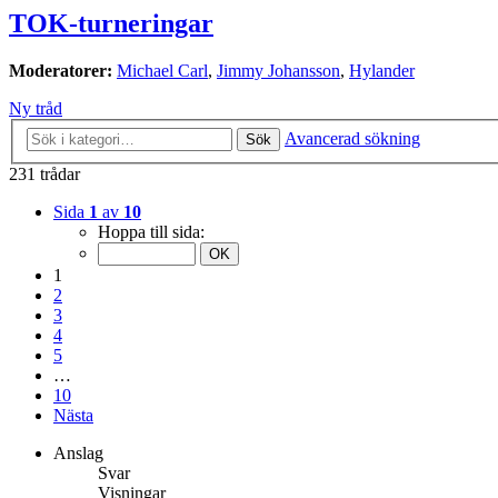
TOK-turneringar
Moderatorer:
Michael Carl
,
Jimmy Johansson
,
Hylander
Ny tråd
Avancerad sökning
Sök
231 trådar
Sida
1
av
10
Hoppa till sida:
1
2
3
4
5
…
10
Nästa
Anslag
Svar
Visningar