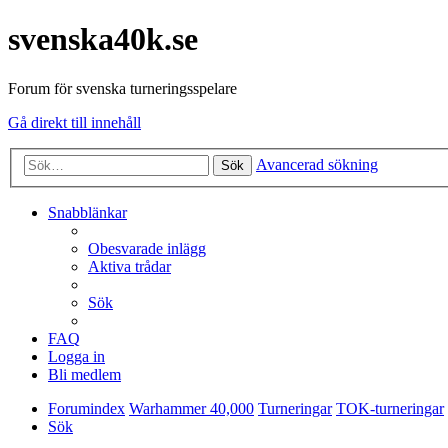
svenska40k.se
Forum för svenska turneringsspelare
Gå direkt till innehåll
Avancerad sökning
Sök
Snabblänkar
Obesvarade inlägg
Aktiva trådar
Sök
FAQ
Logga in
Bli medlem
Forumindex
Warhammer 40,000
Turneringar
TOK-turneringar
Sök