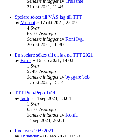
Senaste inlägget
av
Trulsante
21 okt 2021, 11:43
Spelare sökes till VÄS lag till TTT
av
Mr_riot
»
17 okt 2021, 22:09
4
Svar
6310
Visningar
Senaste inlägget
av
Roni Ivgi
20 okt 2021, 10:30
En spelare sökes till ett lag på TTT 2021
av
Farris
»
16 sep 2021, 14:03
1
Svar
5749
Visningar
Senaste inlägget
av
byggare bob
17 okt 2021, 15:14
TTT Prep/Pepp Tråd
av
fauh
»
14 sep 2021, 13:04
1
Svar
6310
Visningar
Senaste inlägget
av
Konfa
14 sep 2021, 20:03
Endagars 19/9 2021
av
Hylander
»
05 sep 2021, 11:53