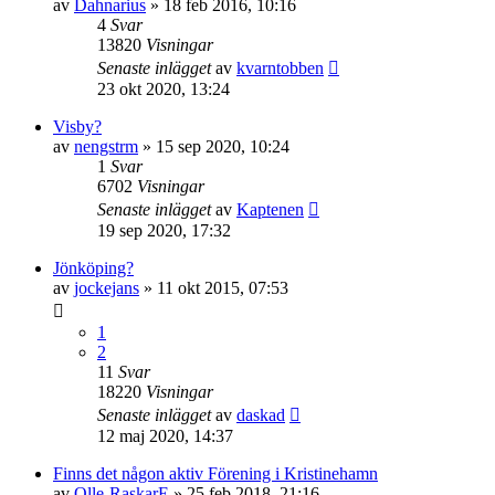
av
Dahnarius
»
18 feb 2016, 10:16
4
Svar
13820
Visningar
Senaste inlägget
av
kvarntobben
23 okt 2020, 13:24
Visby?
av
nengstrm
»
15 sep 2020, 10:24
1
Svar
6702
Visningar
Senaste inlägget
av
Kaptenen
19 sep 2020, 17:32
Jönköping?
av
jockejans
»
11 okt 2015, 07:53
1
2
11
Svar
18220
Visningar
Senaste inlägget
av
daskad
12 maj 2020, 14:37
Finns det någon aktiv Förening i Kristinehamn
av
Olle-RaskarE
»
25 feb 2018, 21:16