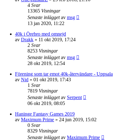
4
Svar
13365
Visningar
Senaste inlägget
av
msg
13 jan 2020, 11:22
40k i Örebro med omnejd
av
Drakk
»
11 okt 2019, 17:24
2
Svar
8253
Visningar
Senaste inlägget
av
msg
28 okt 2019, 12:54
Förening som tar emot 40k-återvändare - Uppsala
av
Nid
»
01 okt 2019, 17:43
1
Svar
7819
Visningar
Senaste inlägget
av
Serpent
06 okt 2019, 08:05
Haninge Fantasy Games 2019
av
Maximum Prime
»
24 jun 2019, 15:02
0
Svar
8329
Visningar
Senaste inlägget
av
Maximum Prime