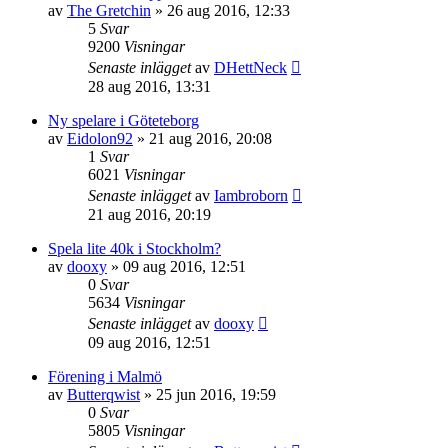
av
The Gretchin
»
26 aug 2016, 12:33
5
Svar
9200
Visningar
Senaste inlägget
av
DHettNeck
28 aug 2016, 13:31
Ny spelare i Göteteborg
av
Eidolon92
»
21 aug 2016, 20:08
1
Svar
6021
Visningar
Senaste inlägget
av
Iambroborn
21 aug 2016, 20:19
Spela lite 40k i Stockholm?
av
dooxy
»
09 aug 2016, 12:51
0
Svar
5634
Visningar
Senaste inlägget
av
dooxy
09 aug 2016, 12:51
Förening i Malmö
av
Butterqwist
»
25 jun 2016, 19:59
0
Svar
5805
Visningar