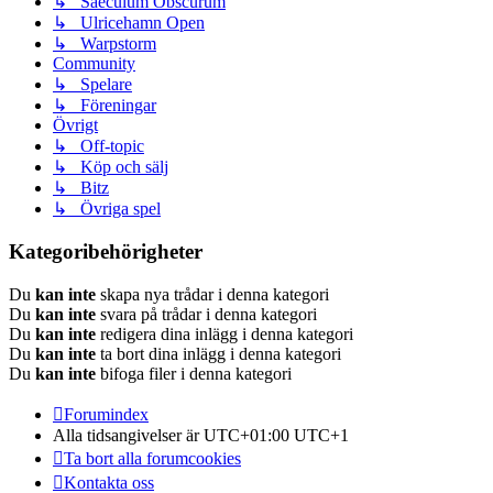
↳ Saeculum Obscurum
↳ Ulricehamn Open
↳ Warpstorm
Community
↳ Spelare
↳ Föreningar
Övrigt
↳ Off-topic
↳ Köp och sälj
↳ Bitz
↳ Övriga spel
Kategoribehörigheter
Du
kan inte
skapa nya trådar i denna kategori
Du
kan inte
svara på trådar i denna kategori
Du
kan inte
redigera dina inlägg i denna kategori
Du
kan inte
ta bort dina inlägg i denna kategori
Du
kan inte
bifoga filer i denna kategori
Forumindex
Alla tidsangivelser är UTC+01:00 UTC+1
Ta bort alla forumcookies
Kontakta oss