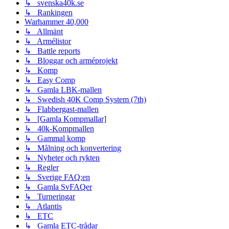
↳ svenska40k.se
↳ Rankingen
Warhammer 40,000
↳ Allmänt
↳ Armélistor
↳ Battle reports
↳ Bloggar och arméprojekt
↳ Komp
↳ Easy Comp
↳ Gamla LBK-mallen
↳ Swedish 40K Comp System (7th)
↳ Flabbergast-mallen
↳ [Gamla Kompmallar]
↳ 40k-Kompmallen
↳ Gammal komp
↳ Målning och konvertering
↳ Nyheter och rykten
↳ Regler
↳ Sverige FAQ:en
↳ Gamla SvFAQer
↳ Turneringar
↳ Atlantis
↳ ETC
↳ Gamla ETC-trådar