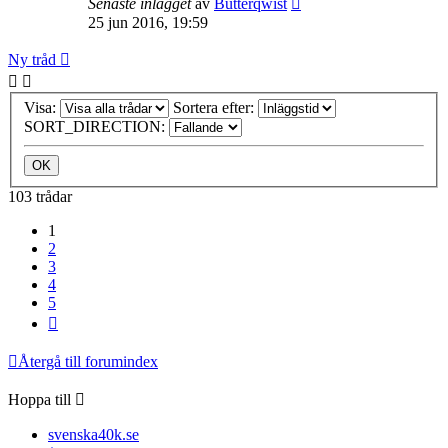
Senaste inlägget
av
Butterqwist
25 jun 2016, 19:59
Ny tråd
Visa:
Sortera efter:
SORT_DIRECTION:
103 trådar
1
2
3
4
5
Nästa
Återgå till forumindex
Hoppa till
svenska40k.se