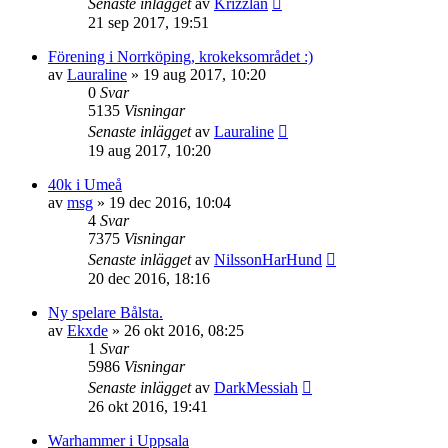
Senaste inlägget
av
Krizzlan
21 sep 2017, 19:51
Förening i Norrköping, krokeksområdet :)
av
Lauraline
»
19 aug 2017, 10:20
0
Svar
5135
Visningar
Senaste inlägget
av
Lauraline
19 aug 2017, 10:20
40k i Umeå
av
msg
»
19 dec 2016, 10:04
4
Svar
7375
Visningar
Senaste inlägget
av
NilssonHarHund
20 dec 2016, 18:16
Ny spelare Bålsta.
av
Ekxde
»
26 okt 2016, 08:25
1
Svar
5986
Visningar
Senaste inlägget
av
DarkMessiah
26 okt 2016, 19:41
Warhammer i Uppsala