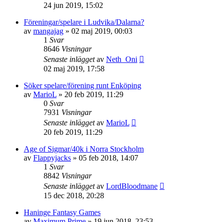
24 jun 2019, 15:02
Föreningar/spelare i Ludvika/Dalarna?
av
mangajag
»
02 maj 2019, 00:03
1
Svar
8646
Visningar
Senaste inlägget
av
Neth_Oni
02 maj 2019, 17:58
Söker spelare/förening runt Enköping
av
MarioL
»
20 feb 2019, 11:29
0
Svar
7931
Visningar
Senaste inlägget
av
MarioL
20 feb 2019, 11:29
Age of Sigmar/40k i Norra Stockholm
av
Flappyjacks
»
05 feb 2018, 14:07
1
Svar
8842
Visningar
Senaste inlägget
av
LordBloodmane
15 dec 2018, 20:28
Haninge Fantasy Games
av
Maximum Prime
»
19 jun 2018, 23:53