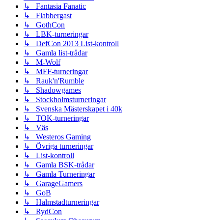
↳ Fantasia Fanatic
↳ Flabbergast
↳ GothCon
↳ LBK-turneringar
↳ DefCon 2013 List-kontroll
↳ Gamla list-trådar
↳ M-Wolf
↳ MFF-turneringar
↳ Rauk'n'Rumble
↳ Shadowgames
↳ Stockholmsturneringar
↳ Svenska Mästerskapet i 40k
↳ TOK-turneringar
↳ Väs
↳ Westeros Gaming
↳ Övriga turneringar
↳ List-kontroll
↳ Gamla BSK-trådar
↳ Gamla Turneringar
↳ GarageGamers
↳ GoB
↳ Halmstadturneringar
↳ RydCon