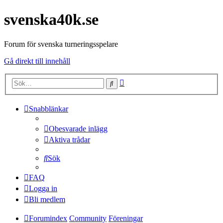
svenska40k.se
Forum för svenska turneringsspelare
Gå direkt till innehåll
Avancerad
Sök
sökning
Snabblänkar
Obesvarade inlägg
Aktiva trådar
Sök
FAQ
Logga in
Bli medlem
Forumindex
Community
Föreningar