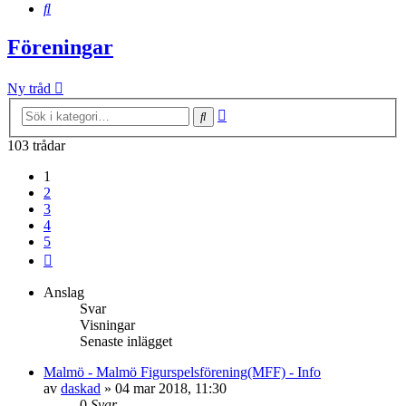
Sök
Föreningar
Ny tråd
Avancerad
Sök
sökning
103 trådar
1
2
3
4
5
Nästa
Anslag
Svar
Visningar
Senaste inlägget
Malmö - Malmö Figurspelsförening(MFF) - Info
av
daskad
»
04 mar 2018, 11:30
0
Svar