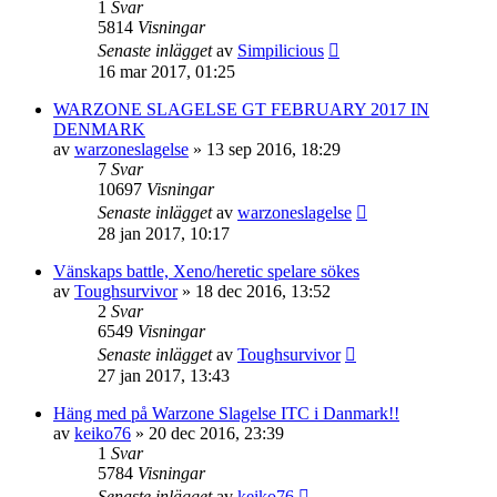
1
Svar
5814
Visningar
Senaste inlägget
av
Simpilicious
16 mar 2017, 01:25
WARZONE SLAGELSE GT FEBRUARY 2017 IN
DENMARK
av
warzoneslagelse
»
13 sep 2016, 18:29
7
Svar
10697
Visningar
Senaste inlägget
av
warzoneslagelse
28 jan 2017, 10:17
Vänskaps battle, Xeno/heretic spelare sökes
av
Toughsurvivor
»
18 dec 2016, 13:52
2
Svar
6549
Visningar
Senaste inlägget
av
Toughsurvivor
27 jan 2017, 13:43
Häng med på Warzone Slagelse ITC i Danmark!!
av
keiko76
»
20 dec 2016, 23:39
1
Svar
5784
Visningar
Senaste inlägget
av
keiko76