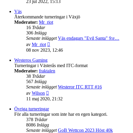
23 jul 2022, 15:13
det
senaste
Väs
inlägget
Återkommande turneringar i Växjö
Moderator:
Mr_riot
16
Trådar
306
Inlägg
Senaste inlägget
Väs endagars "Evil Santa" 9:e…
Gå
av
Mr_riot
till
08 nov 2023, 12:46
det
senaste
Westeros Gaming
inlägget
Turneringar i Västerås med ITC-format
Moderator:
fraktalen
38
Trådar
567
Inlägg
Senaste inlägget
Westeror ITC RTT #16
Gå
av
Wilson
till
11 maj 2020, 21:32
det
senaste
Övriga turneringar
inlägget
För alla turneringar som inte har en egen kategori.
378
Trådar
8086
Inlägg
Senaste inlägget
GoB Wettcon 2023 Höst 40k