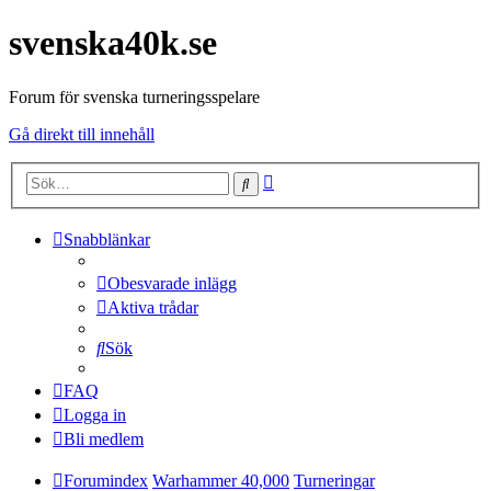
svenska40k.se
Forum för svenska turneringsspelare
Gå direkt till innehåll
Avancerad
Sök
sökning
Snabblänkar
Obesvarade inlägg
Aktiva trådar
Sök
FAQ
Logga in
Bli medlem
Forumindex
Warhammer 40,000
Turneringar