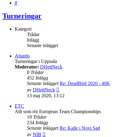
Sök
Turneringar
Kategori
Trådar
Inlägg
Senaste inlägget
Atlantis
Turneringar i Uppsala
Moderator:
DHettNeck
8
Trådar
452
Inlägg
Senaste inlägget
Re: DeadBird 2020 - 40K
Gå
av
DHettNeck
till
13 maj 2020, 13:12
det
senaste
ETC
inlägget
Allt som rör European Team Championships
19
Trådar
234
Inlägg
Senaste inlägget
Re: Kalle i Novi Sad
Gå
av
NIB