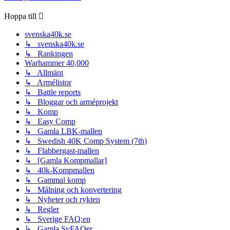
Hoppa till
svenska40k.se
↳ svenska40k.se
↳ Rankingen
Warhammer 40,000
↳ Allmänt
↳ Armélistor
↳ Battle reports
↳ Bloggar och arméprojekt
↳ Komp
↳ Easy Comp
↳ Gamla LBK-mallen
↳ Swedish 40K Comp System (7th)
↳ Flabbergast-mallen
↳ [Gamla Kompmallar]
↳ 40k-Kompmallen
↳ Gammal komp
↳ Målning och konvertering
↳ Nyheter och rykten
↳ Regler
↳ Sverige FAQ:en
↳ Gamla SvFAQer