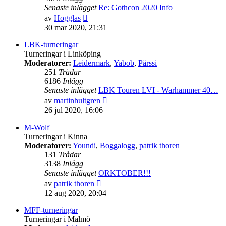
Senaste inlägget
Re: Gothcon 2020 Info
Gå
av
Hogglas
till
30 mar 2020, 21:31
det
senaste
LBK-turneringar
inlägget
Turneringar i Linköping
Moderatorer:
Leidermark
,
Yabob
,
Pärssi
251
Trådar
6186
Inlägg
Senaste inlägget
LBK Touren LVI - Warhammer 40…
Gå
av
martinhultgren
till
26 jul 2020, 16:06
det
senaste
M-Wolf
inlägget
Turneringar i Kinna
Moderatorer:
Youndi
,
Boggalogg
,
patrik thoren
131
Trådar
3138
Inlägg
Senaste inlägget
ORKTOBER!!!
Gå
av
patrik thoren
till
12 aug 2020, 20:04
det
senaste
MFF-turneringar
inlägget
Turneringar i Malmö