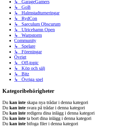
↳ GarageGamers
↳ GoB
↳ Halmstadturneringar
↳ RydCon
↳ Saeculum Obscurum
↳ Ulricehamn Open
↳ Warpstorm
Community
↳ Spelare
↳ Föreningar
Övrigt
↳ Off-topic
↳ Köp och sälj
↳ Bitz
↳ Övriga spel
Kategoribehörigheter
Du
kan inte
skapa nya trådar i denna kategori
Du
kan inte
svara på trådar i denna kategori
Du
kan inte
redigera dina inlägg i denna kategori
Du
kan inte
ta bort dina inlägg i denna kategori
Du
kan inte
bifoga filer i denna kategori