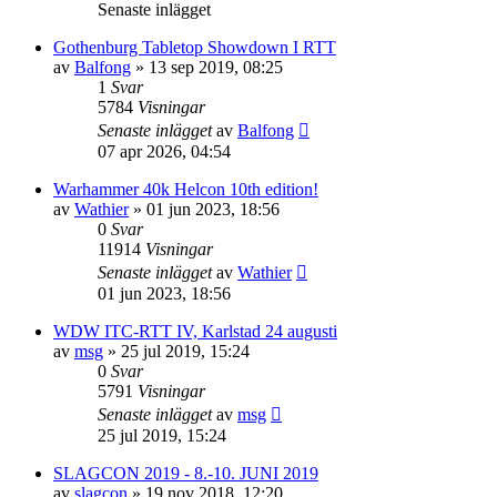
Senaste inlägget
Gothenburg Tabletop Showdown I RTT
av
Balfong
»
13 sep 2019, 08:25
1
Svar
5784
Visningar
Senaste inlägget
av
Balfong
07 apr 2026, 04:54
Warhammer 40k Helcon 10th edition!
av
Wathier
»
01 jun 2023, 18:56
0
Svar
11914
Visningar
Senaste inlägget
av
Wathier
01 jun 2023, 18:56
WDW ITC-RTT IV, Karlstad 24 augusti
av
msg
»
25 jul 2019, 15:24
0
Svar
5791
Visningar
Senaste inlägget
av
msg
25 jul 2019, 15:24
SLAGCON 2019 - 8.-10. JUNI 2019
av
slagcon
»
19 nov 2018, 12:20