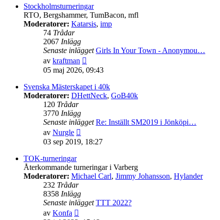
senaste
Stockholmsturneringar
inlägget
RTO, Bergshammer, TumBacon, mfl
Moderatorer:
Katarsis
,
imp
74
Trådar
2067
Inlägg
Senaste inlägget
Girls In Your Town - Anonymou…
Gå
av
kraftman
till
05 maj 2026, 09:43
det
senaste
Svenska Mästerskapet i 40k
inlägget
Moderatorer:
DHettNeck
,
GoB40k
120
Trådar
3770
Inlägg
Senaste inlägget
Re: Inställt SM2019 i Jönköpi…
Gå
av
Nurgle
till
03 sep 2019, 18:27
det
senaste
TOK-turneringar
inlägget
Återkommande turneringar i Varberg
Moderatorer:
Michael Carl
,
Jimmy Johansson
,
Hylander
232
Trådar
8358
Inlägg
Senaste inlägget
TTT 2022?
Gå
av
Konfa
till