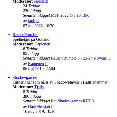
Moderator:
leidstedt
24
Trådar
236
Inlägg
Senaste inlägget
MFF 2022 GT 18-19/6
Gå
av
fauh
till
07 jun 2022, 10:20
det
senaste
Rauk'n'Rumble
inlägget
Spelhelger på Gotland
Moderator:
Kaptenen
6
Trådar
85
Inlägg
Senaste inlägget
Rauk'n'Rumble 5 - 22-24 Novem…
Gå
av
Kaptenen
till
06 maj 2019, 22:04
det
senaste
Shadowgames
inlägget
Turneringar som hålls av Shadowplayers i Hallstahammar
Moderator:
Tjarls
8
Trådar
396
Inlägg
Senaste inlägget
Re: Shadowgames RTT 3
Gå
av
DarkMessiah
till
16 nov 2019, 10:16
det