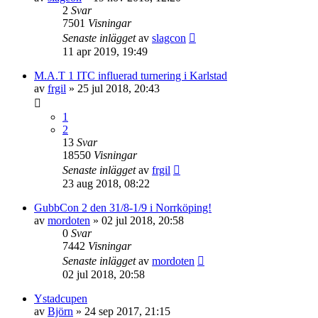
2
Svar
7501
Visningar
Senaste inlägget
av
slagcon
11 apr 2019, 19:49
M.A.T 1 ITC influerad turnering i Karlstad
av
frgil
»
25 jul 2018, 20:43
1
2
13
Svar
18550
Visningar
Senaste inlägget
av
frgil
23 aug 2018, 08:22
GubbCon 2 den 31/8-1/9 i Norrköping!
av
mordoten
»
02 jul 2018, 20:58
0
Svar
7442
Visningar
Senaste inlägget
av
mordoten
02 jul 2018, 20:58
Ystadcupen
av
Björn
»
24 sep 2017, 21:15