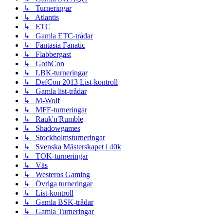
↳ Turneringar
↳ Atlantis
↳ ETC
↳ Gamla ETC-trådar
↳ Fantasia Fanatic
↳ Flabbergast
↳ GothCon
↳ LBK-turneringar
↳ DefCon 2013 List-kontroll
↳ Gamla list-trådar
↳ M-Wolf
↳ MFF-turneringar
↳ Rauk'n'Rumble
↳ Shadowgames
↳ Stockholmsturneringar
↳ Svenska Mästerskapet i 40k
↳ TOK-turneringar
↳ Väs
↳ Westeros Gaming
↳ Övriga turneringar
↳ List-kontroll
↳ Gamla BSK-trådar
↳ Gamla Turneringar