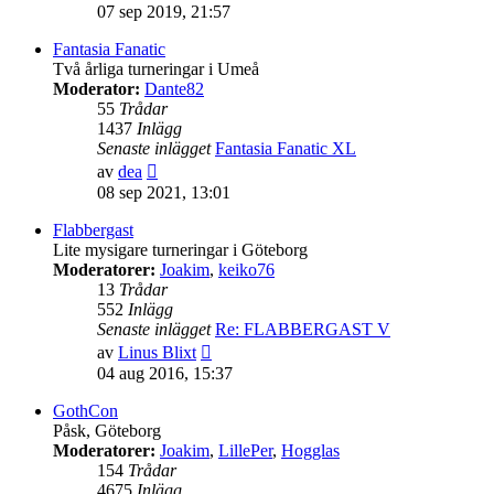
till
07 sep 2019, 21:57
det
senaste
Fantasia Fanatic
inlägget
Två årliga turneringar i Umeå
Moderator:
Dante82
55
Trådar
1437
Inlägg
Senaste inlägget
Fantasia Fanatic XL
Gå
av
dea
till
08 sep 2021, 13:01
det
senaste
Flabbergast
inlägget
Lite mysigare turneringar i Göteborg
Moderatorer:
Joakim
,
keiko76
13
Trådar
552
Inlägg
Senaste inlägget
Re: FLABBERGAST V
Gå
av
Linus Blixt
till
04 aug 2016, 15:37
det
senaste
GothCon
inlägget
Påsk, Göteborg
Moderatorer:
Joakim
,
LillePer
,
Hogglas
154
Trådar
4675
Inlägg