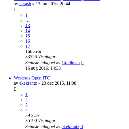
av
nerash
»
13 jun 2016, 20:44
1
…
13
14
15
16
17
166
Svar
83526
Visningar
Senaste inlägget
av
Guilliman
16 aug 2016, 14:33
Westeros Open ITC
av
ekekrantz
»
23 dec 2015, 11:08
1
2
3
4
39
Svar
35190
Visningar
Senaste inlägget
av
ekekrantz