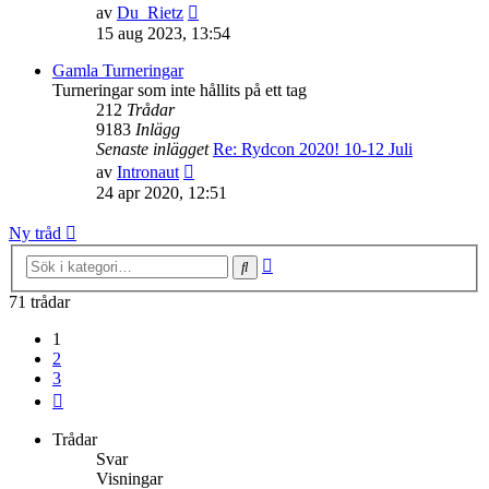
Gå
av
Du_Rietz
till
15 aug 2023, 13:54
det
senaste
Gamla Turneringar
inlägget
Turneringar som inte hållits på ett tag
212
Trådar
9183
Inlägg
Senaste inlägget
Re: Rydcon 2020! 10-12 Juli
Gå
av
Intronaut
till
24 apr 2020, 12:51
det
senaste
Ny tråd
inlägget
Avancerad
Sök
sökning
71 trådar
1
2
3
Nästa
Trådar
Svar
Visningar