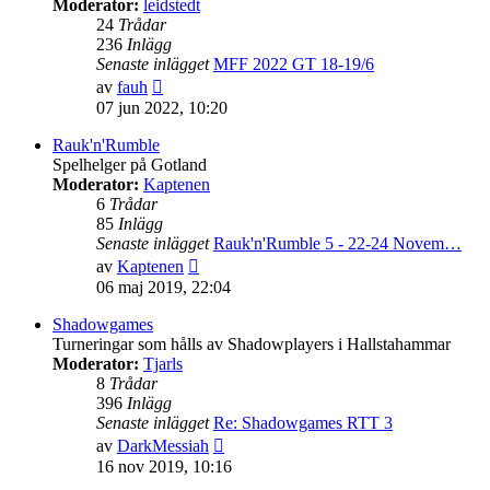
Moderator:
leidstedt
24
Trådar
236
Inlägg
Senaste inlägget
MFF 2022 GT 18-19/6
Gå
av
fauh
till
07 jun 2022, 10:20
det
senaste
Rauk'n'Rumble
inlägget
Spelhelger på Gotland
Moderator:
Kaptenen
6
Trådar
85
Inlägg
Senaste inlägget
Rauk'n'Rumble 5 - 22-24 Novem…
Gå
av
Kaptenen
till
06 maj 2019, 22:04
det
senaste
Shadowgames
inlägget
Turneringar som hålls av Shadowplayers i Hallstahammar
Moderator:
Tjarls
8
Trådar
396
Inlägg
Senaste inlägget
Re: Shadowgames RTT 3
Gå
av
DarkMessiah
till
16 nov 2019, 10:16
det