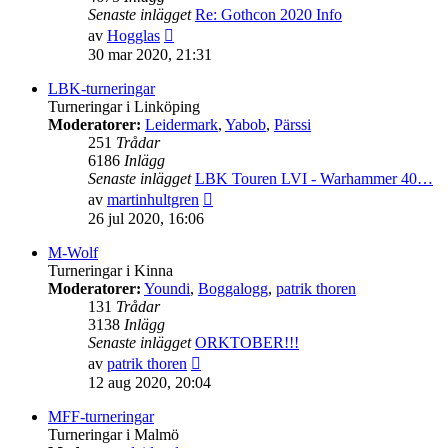
Senaste inlägget
Re: Gothcon 2020 Info
Gå
av
Hogglas
till
30 mar 2020, 21:31
det
senaste
LBK-turneringar
inlägget
Turneringar i Linköping
Moderatorer:
Leidermark
,
Yabob
,
Pärssi
251
Trådar
6186
Inlägg
Senaste inlägget
LBK Touren LVI - Warhammer 40…
Gå
av
martinhultgren
till
26 jul 2020, 16:06
det
senaste
M-Wolf
inlägget
Turneringar i Kinna
Moderatorer:
Youndi
,
Boggalogg
,
patrik thoren
131
Trådar
3138
Inlägg
Senaste inlägget
ORKTOBER!!!
Gå
av
patrik thoren
till
12 aug 2020, 20:04
det
senaste
MFF-turneringar
inlägget
Turneringar i Malmö