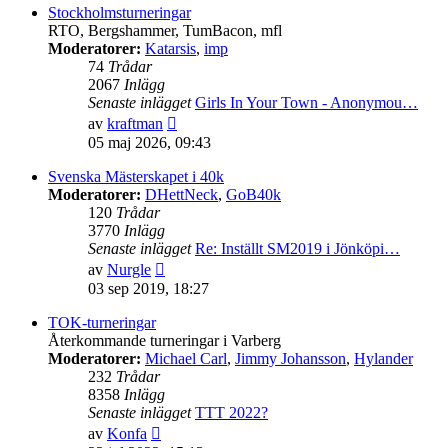
senaste
Stockholmsturneringar
inlägget
RTO, Bergshammer, TumBacon, mfl
Moderatorer:
Katarsis
,
imp
74
Trådar
2067
Inlägg
Senaste inlägget
Girls In Your Town - Anonymou…
Gå
av
kraftman
till
05 maj 2026, 09:43
det
senaste
Svenska Mästerskapet i 40k
inlägget
Moderatorer:
DHettNeck
,
GoB40k
120
Trådar
3770
Inlägg
Senaste inlägget
Re: Inställt SM2019 i Jönköpi…
Gå
av
Nurgle
till
03 sep 2019, 18:27
det
senaste
TOK-turneringar
inlägget
Återkommande turneringar i Varberg
Moderatorer:
Michael Carl
,
Jimmy Johansson
,
Hylander
232
Trådar
8358
Inlägg
Senaste inlägget
TTT 2022?
Gå
av
Konfa
till