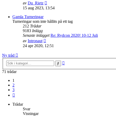
Gå
av
Du_Rietz
till
15 aug 2023, 13:54
det
senaste
Gamla Turneringar
inlägget
Turneringar som inte hållits på ett tag
212
Trådar
9183
Inlägg
Senaste inlägget
Re: Rydcon 2020! 10-12 Juli
Gå
av
Intronaut
till
24 apr 2020, 12:51
det
senaste
Ny tråd
inlägget
Avancerad
Sök
sökning
71 trådar
1
2
3
Nästa
Trådar
Svar
Visningar