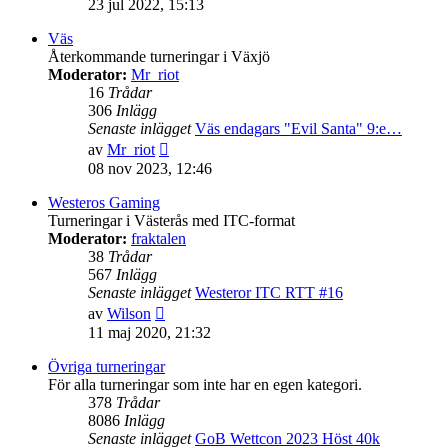
23 jul 2022, 15:13
det
senaste
Väs
inlägget
Återkommande turneringar i Växjö
Moderator:
Mr_riot
16
Trådar
306
Inlägg
Senaste inlägget
Väs endagars "Evil Santa" 9:e…
Gå
av
Mr_riot
till
08 nov 2023, 12:46
det
senaste
Westeros Gaming
inlägget
Turneringar i Västerås med ITC-format
Moderator:
fraktalen
38
Trådar
567
Inlägg
Senaste inlägget
Westeror ITC RTT #16
Gå
av
Wilson
till
11 maj 2020, 21:32
det
senaste
Övriga turneringar
inlägget
För alla turneringar som inte har en egen kategori.
378
Trådar
8086
Inlägg
Senaste inlägget
GoB Wettcon 2023 Höst 40k