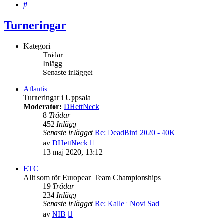
Sök
Turneringar
Kategori
Trådar
Inlägg
Senaste inlägget
Atlantis
Turneringar i Uppsala
Moderator:
DHettNeck
8
Trådar
452
Inlägg
Senaste inlägget
Re: DeadBird 2020 - 40K
Gå
av
DHettNeck
till
13 maj 2020, 13:12
det
senaste
ETC
inlägget
Allt som rör European Team Championships
19
Trådar
234
Inlägg
Senaste inlägget
Re: Kalle i Novi Sad
Gå
av
NIB