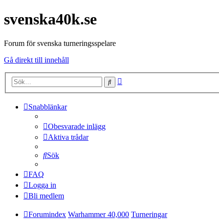
svenska40k.se
Forum för svenska turneringsspelare
Gå direkt till innehåll
Avancerad
Sök
sökning
Snabblänkar
Obesvarade inlägg
Aktiva trådar
Sök
FAQ
Logga in
Bli medlem
Forumindex
Warhammer 40,000
Turneringar