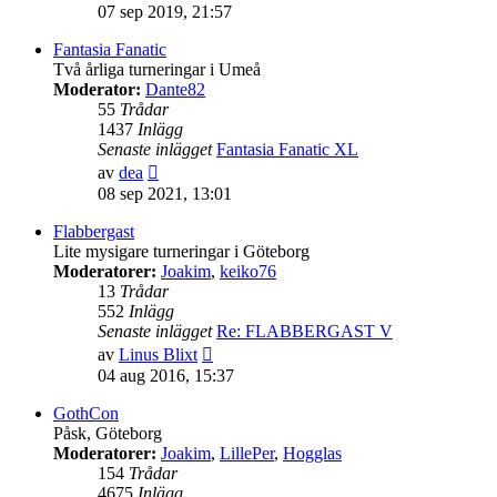
till
07 sep 2019, 21:57
det
senaste
Fantasia Fanatic
inlägget
Två årliga turneringar i Umeå
Moderator:
Dante82
55
Trådar
1437
Inlägg
Senaste inlägget
Fantasia Fanatic XL
Gå
av
dea
till
08 sep 2021, 13:01
det
senaste
Flabbergast
inlägget
Lite mysigare turneringar i Göteborg
Moderatorer:
Joakim
,
keiko76
13
Trådar
552
Inlägg
Senaste inlägget
Re: FLABBERGAST V
Gå
av
Linus Blixt
till
04 aug 2016, 15:37
det
senaste
GothCon
inlägget
Påsk, Göteborg
Moderatorer:
Joakim
,
LillePer
,
Hogglas
154
Trådar
4675
Inlägg