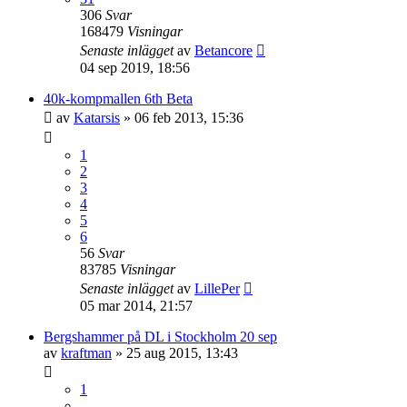
306
Svar
168479
Visningar
Senaste inlägget
av
Betancore
04 sep 2019, 18:56
40k-kompmallen 6th Beta
av
Katarsis
»
06 feb 2013, 15:36
1
2
3
4
5
6
56
Svar
83785
Visningar
Senaste inlägget
av
LillePer
05 mar 2014, 21:57
Bergshammer på DL i Stockholm 20 sep
av
kraftman
»
25 aug 2015, 13:43
1
…