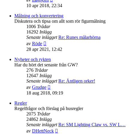
till
10 apr 2018, 22:34
det
senaste
Målning och konvertering
inlägget
Diskutera och tipsa om allt som rör figurmålning
1006
Trådar
16292
Inlägg
Senaste inlägget
Re: Runes målarhörna
Gå
av
Röde
till
28 apr 2021, 12:42
det
senaste
Nyheter och rykten
inlägget
Har du hört det senaste från GW?
276
Trådar
12647
Inlägg
Senaste inlägget
Re: Äntligen orker!
Gå
av
Grudge
till
18 aug 2018, 09:19
det
senaste
Regler
inlägget
Regelfrågor och förslag på husregler
2075
Trådar
24862
Inlägg
Senaste inlägget
Re: SM Lighting Claw vs. SW L…
Gå
av
DHettNeck