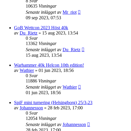
8
Svar
10635
Visningar
Senaste inlägget
av
Mr_riot
09 sep 2023, 07:53
GoB Wettcon 2023 Höst 40k
av
Du_Rietz
»
15 aug 2023, 13:54
0
Svar
13362
Visningar
Senaste inlägget
av
Du_Rietz
15 aug 2023, 13:54
Warhammer 40k Helcon 10th edition!
av
Wathier
»
01 jun 2023, 18:56
0
Svar
11886
Visningar
Senaste inlägget
av
Wathier
01 jun 2023, 18:56
SpiF mini turnering (Helsingborg) 25/3-23
av
Johannesson
»
28 feb 2023, 17:00
0
Svar
12054
Visningar
Senaste inlägget
av
Johannesson
28 feb 2023, 17:00