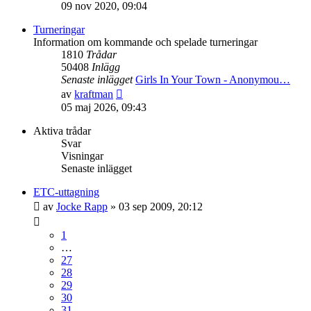
till
09 nov 2020, 09:04
det
senaste
Turneringar
inlägget
Information om kommande och spelade turneringar
1810
Trådar
50408
Inlägg
Senaste inlägget
Girls In Your Town - Anonymou…
Gå
av
kraftman
till
05 maj 2026, 09:43
det
senaste
Aktiva trådar
inlägget
Svar
Visningar
Senaste inlägget
ETC-uttagning
av
Jocke Rapp
»
03 sep 2009, 20:12
1
…
27
28
29
30
31