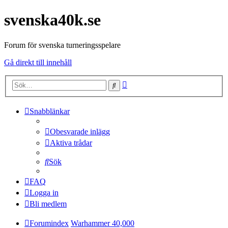
svenska40k.se
Forum för svenska turneringsspelare
Gå direkt till innehåll
Avancerad
Sök
sökning
Snabblänkar
Obesvarade inlägg
Aktiva trådar
Sök
FAQ
Logga in
Bli medlem
Forumindex
Warhammer 40,000