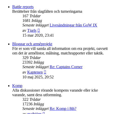
det
senaste
Battle reports
inlägget
Berättelser från slagfälten och turneringarna
167
Trådar
1681
Inlägg
Senaste inlägget
Livesändningar från GoW IX
Gå
av
Tjarls
till
15 mar 2020, 23:41
det
senaste
Bloggar och arméprojekt
inlägget
För er som vill samla all information om era projekt, oavsett
om det är armélistor, målning, matchrapporter eller taktik.
329
Trådar
23392
Inlägg
Senaste inlägget
Re: Captains Corner
Gå
av
Kaptenen
till
10 maj 2025, 20:52
det
senaste
Komp
inlägget
Alla diskussioner rörande kompens varande eller icke
varande, samt dess utformning.
322
Trådar
17236
Inlägg
Senaste inlägget
Re: Komp i 8th?
Gå
av
majbjörn