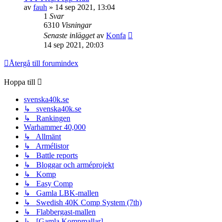
av
fauh
»
14 sep 2021, 13:04
1
Svar
6310
Visningar
Senaste inlägget
av
Konfa
14 sep 2021, 20:03
Återgå till forumindex
Hoppa till
svenska40k.se
↳ svenska40k.se
↳ Rankingen
Warhammer 40,000
↳ Allmänt
↳ Armélistor
↳ Battle reports
↳ Bloggar och arméprojekt
↳ Komp
↳ Easy Comp
↳ Gamla LBK-mallen
↳ Swedish 40K Comp System (7th)
↳ Flabbergast-mallen
↳ [Gamla Kompmallar]