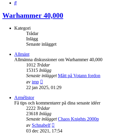
Sök
Warhammer 40,000
Kategori
Trådar
Inlägg
Senaste inlägget
Allmänt
Allmänna diskussioner om Warhammer 40,000
1012
Trådar
15315
Inlägg
Senaste inlägget
Mått på Votann fordon
Gå
av
imp
till
22 jan 2025, 01:29
det
senaste
Armélistor
inlägget
Få tips och kommentarer på dina senaste idéer
2222
Trådar
23618
Inlägg
Senaste inlägget
Chaos Knights 2000p
Gå
av
Schnabelf
till
03 dec 2021, 17:54