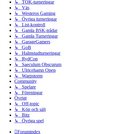
↳ TOK-turneringar
↳ Väs
↳ Westeros Gaming
↳ Övriga turneringar
↳ List-kontroll
↳ Gamla BSK-trådar
↳ Gamla Turneringar
↳ GarageGamers
↳ GoB
↳ Halmstadturneringar
↳ RydCon
↳ Saeculum Obscurum
↳ Ulricehamn Open
↳ Warpstorm
Community
↳ Spelare
↳ Föreningar
Övrigt
↳ Off-topic
↳ Köp och sälj
↳ Bitz
↳ Övriga spel
Forumindex