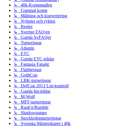
↳ 40k-Kompmallen
↳ Gammal komp
↳ Målning och konvertering
↳ Nyheter och rykten
↳ Regler
↳ Sverige FAQ:en
↳ Gamla SvFAQer
↳ Turneringar
↳ Atlantis
↳ ETC
↳ Gamla ETC-trådar
↳ Fantasia Fanatic
↳ Flabbergast
↳ GothCon
↳ LBK-turneringar
↳ DefCon 2013 List-kontroll
↳ Gamla list-trådar
↳ M-Wolf
↳ MFF-turneringar
↳ Rauk'n'Rumble
↳ Shadowgames
↳ Stockholmsturneringar
↳ Svenska Mästerskapet i 40k