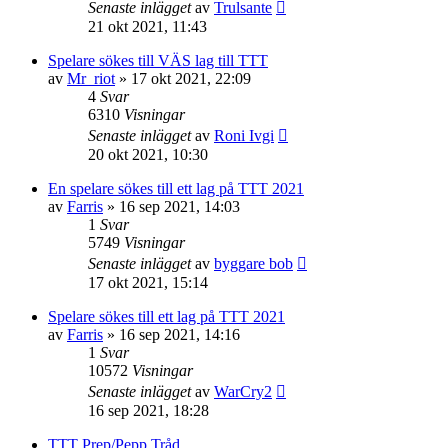
Senaste inlägget
av
Trulsante
21 okt 2021, 11:43
Spelare sökes till VÄS lag till TTT
av
Mr_riot
»
17 okt 2021, 22:09
4
Svar
6310
Visningar
Senaste inlägget
av
Roni Ivgi
20 okt 2021, 10:30
En spelare sökes till ett lag på TTT 2021
av
Farris
»
16 sep 2021, 14:03
1
Svar
5749
Visningar
Senaste inlägget
av
byggare bob
17 okt 2021, 15:14
Spelare sökes till ett lag på TTT 2021
av
Farris
»
16 sep 2021, 14:16
1
Svar
10572
Visningar
Senaste inlägget
av
WarCry2
16 sep 2021, 18:28
TTT Prep/Pepp Tråd