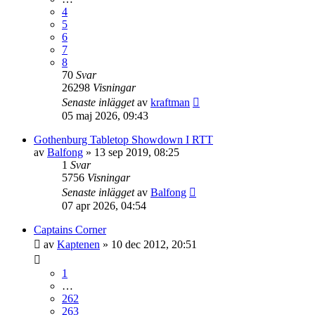
4
5
6
7
8
70
Svar
26298
Visningar
Senaste inlägget
av
kraftman
05 maj 2026, 09:43
Gothenburg Tabletop Showdown I RTT
av
Balfong
»
13 sep 2019, 08:25
1
Svar
5756
Visningar
Senaste inlägget
av
Balfong
07 apr 2026, 04:54
Captains Corner
av
Kaptenen
»
10 dec 2012, 20:51
1
…
262
263