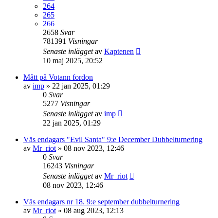
264
265
266
2658
Svar
781391
Visningar
Senaste inlägget
av
Kaptenen
10 maj 2025, 20:52
Mått på Votann fordon
av
imp
»
22 jan 2025, 01:29
0
Svar
5277
Visningar
Senaste inlägget
av
imp
22 jan 2025, 01:29
Väs endagars "Evil Santa" 9:e December Dubbelturnering
av
Mr_riot
»
08 nov 2023, 12:46
0
Svar
16243
Visningar
Senaste inlägget
av
Mr_riot
08 nov 2023, 12:46
Väs endagars nr 18. 9:e september dubbelturnering
av
Mr_riot
»
08 aug 2023, 12:13