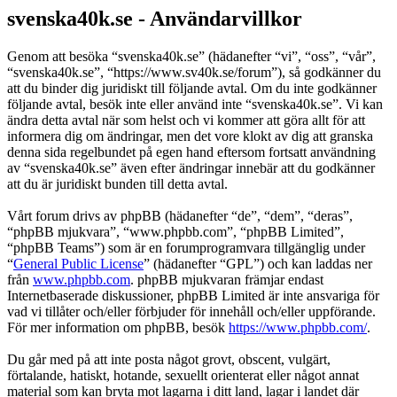
svenska40k.se - Användarvillkor
Genom att besöka “svenska40k.se” (hädanefter “vi”, “oss”, “vår”,
“svenska40k.se”, “https://www.sv40k.se/forum”), så godkänner du
att du binder dig juridiskt till följande avtal. Om du inte godkänner
följande avtal, besök inte eller använd inte “svenska40k.se”. Vi kan
ändra detta avtal när som helst och vi kommer att göra allt för att
informera dig om ändringar, men det vore klokt av dig att granska
denna sida regelbundet på egen hand eftersom fortsatt användning
av “svenska40k.se” även efter ändringar innebär att du godkänner
att du är juridiskt bunden till detta avtal.
Vårt forum drivs av phpBB (hädanefter “de”, “dem”, “deras”,
“phpBB mjukvara”, “www.phpbb.com”, “phpBB Limited”,
“phpBB Teams”) som är en forumprogramvara tillgänglig under
“
General Public License
” (hädanefter “GPL”) och kan laddas ner
från
www.phpbb.com
. phpBB mjukvaran främjar endast
Internetbaserade diskussioner, phpBB Limited är inte ansvariga för
vad vi tillåter och/eller förbjuder för innehåll och/eller uppförande.
För mer information om phpBB, besök
https://www.phpbb.com/
.
Du går med på att inte posta något grovt, obscent, vulgärt,
förtalande, hatiskt, hotande, sexuellt orienterat eller något annat
material som kan bryta mot lagarna i ditt land, lagar i landet där