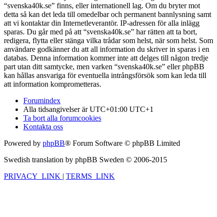
“svenska40k.se” finns, eller internationell lag. Om du bryter mot
detta så kan det leda till omedelbar och permanent bannlysning samt
att vi kontaktar din Internetleverantör. IP-adressen för alla inlägg
sparas. Du går med på att “svenska40k.se” har rätten att ta bort,
redigera, flytta eller stänga vilka trådar som helst, när som helst. Som
användare godkänner du att all information du skriver in sparas i en
databas. Denna information kommer inte att delges till någon tredje
part utan ditt samtycke, men varken “svenska40k.se” eller phpBB
kan hållas ansvariga för eventuella intrångsförsök som kan leda till
att information komprometteras.
Forumindex
Alla tidsangivelser är UTC+01:00 UTC+1
Ta bort alla forumcookies
Kontakta oss
Powered by
phpBB
® Forum Software © phpBB Limited
Swedish translation by phpBB Sweden © 2006-2015
PRIVACY_LINK
|
TERMS_LINK