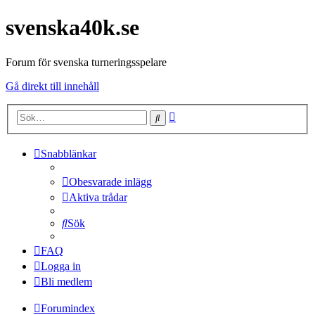
svenska40k.se
Forum för svenska turneringsspelare
Gå direkt till innehåll
Avancerad
Sök
sökning
Snabblänkar
Obesvarade inlägg
Aktiva trådar
Sök
FAQ
Logga in
Bli medlem
Forumindex