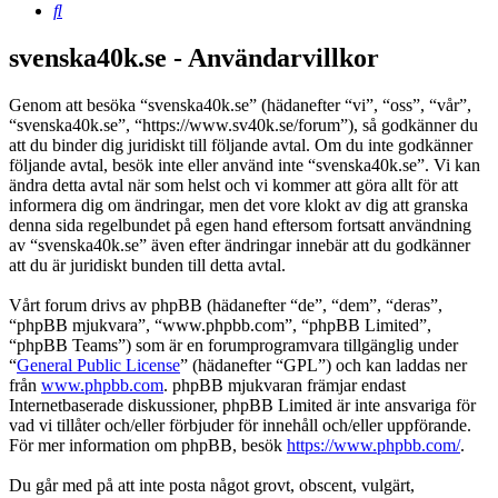
Sök
svenska40k.se - Användarvillkor
Genom att besöka “svenska40k.se” (hädanefter “vi”, “oss”, “vår”,
“svenska40k.se”, “https://www.sv40k.se/forum”), så godkänner du
att du binder dig juridiskt till följande avtal. Om du inte godkänner
följande avtal, besök inte eller använd inte “svenska40k.se”. Vi kan
ändra detta avtal när som helst och vi kommer att göra allt för att
informera dig om ändringar, men det vore klokt av dig att granska
denna sida regelbundet på egen hand eftersom fortsatt användning
av “svenska40k.se” även efter ändringar innebär att du godkänner
att du är juridiskt bunden till detta avtal.
Vårt forum drivs av phpBB (hädanefter “de”, “dem”, “deras”,
“phpBB mjukvara”, “www.phpbb.com”, “phpBB Limited”,
“phpBB Teams”) som är en forumprogramvara tillgänglig under
“
General Public License
” (hädanefter “GPL”) och kan laddas ner
från
www.phpbb.com
. phpBB mjukvaran främjar endast
Internetbaserade diskussioner, phpBB Limited är inte ansvariga för
vad vi tillåter och/eller förbjuder för innehåll och/eller uppförande.
För mer information om phpBB, besök
https://www.phpbb.com/
.
Du går med på att inte posta något grovt, obscent, vulgärt,