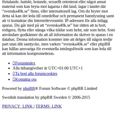
förtalande, hatiskt, hotande, sexuellt orienterat eller något annat
material som kan bryta mot lagarna i ditt land, lagar i landet där
“svenska40k.se” finns, eller internationell lag. Om du bryter mot
detta så kan det leda till omedelbar och permanent bannlysning samt
att vi kontaktar din Internetleverantör. IP-adressen för alla inlägg
sparas. Du går med på att “svenska40k.se” har rätten att ta bort,
redigera, flytta eller stänga vilka trådar som helst, när som helst. Som
användare godkänner du att all information du skriver in sparas i en
databas. Denna information kommer inte att delges till någon tredje
part utan ditt samtycke, men varken “svenska40k.se” eller phpBB
kan hållas ansvariga för eventuella intrångsförsök som kan leda till
att information komprometteras.
Forumindex
Alla tidsangivelser är UTC+01:00 UTC+1
Ta bort alla forumcookies
Kontakta oss
Powered by
phpBB
® Forum Software © phpBB Limited
Swedish translation by phpBB Sweden © 2006-2015
PRIVACY_LINK
|
TERMS_LINK