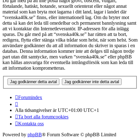
Du går med på att inte posta något grovt, obscent, vulgärt,
förtalande, hatiskt, hotande, sexuellt orienterat eller något annat
material som kan bryta mot lagarna i ditt land, lagar i landet där
“svenska40k.se” finns, eller internationell lag. Om du bryter mot
detta så kan det leda till omedelbar och permanent bannlysning samt
att vi kontaktar din Internetleverantör. IP-adressen för alla inlägg
sparas. Du går med på att “svenska40k.se” har rätten att ta bort,
redigera, flytta eller stänga vilka trådar som helst, när som helst. Som
användare godkänner du att all information du skriver in sparas i en
databas. Denna information kommer inte att delges till någon tredje
part utan ditt samtycke, men varken “svenska40k.se” eller phpBB
kan hållas ansvariga för eventuella intrångsförsök som kan leda till
att information komprometteras.
Forumindex
Alla tidsangivelser är UTC+01:00 UTC+1
Ta bort alla forumcookies
Kontakta oss
Powered by
phpBB
® Forum Software © phpBB Limited