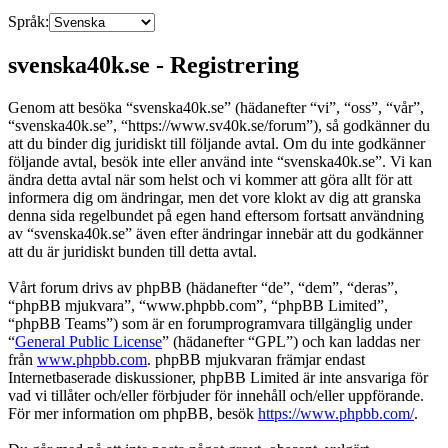
Språk:
svenska40k.se - Registrering
Genom att besöka “svenska40k.se” (hädanefter “vi”, “oss”, “vår”,
“svenska40k.se”, “https://www.sv40k.se/forum”), så godkänner du
att du binder dig juridiskt till följande avtal. Om du inte godkänner
följande avtal, besök inte eller använd inte “svenska40k.se”. Vi kan
ändra detta avtal när som helst och vi kommer att göra allt för att
informera dig om ändringar, men det vore klokt av dig att granska
denna sida regelbundet på egen hand eftersom fortsatt användning
av “svenska40k.se” även efter ändringar innebär att du godkänner
att du är juridiskt bunden till detta avtal.
Vårt forum drivs av phpBB (hädanefter “de”, “dem”, “deras”,
“phpBB mjukvara”, “www.phpbb.com”, “phpBB Limited”,
“phpBB Teams”) som är en forumprogramvara tillgänglig under
“
General Public License
” (hädanefter “GPL”) och kan laddas ner
från
www.phpbb.com
. phpBB mjukvaran främjar endast
Internetbaserade diskussioner, phpBB Limited är inte ansvariga för
vad vi tillåter och/eller förbjuder för innehåll och/eller uppförande.
För mer information om phpBB, besök
https://www.phpbb.com/
.