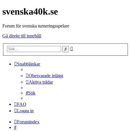
svenska40k.se
Forum för svenska turneringsspelare
Gå direkt till innehåll
Avancerad
Sök
sökning
Snabblänkar
Obesvarade inlägg
Aktiva trådar
Sök
FAQ
Logga in
Forumindex
Sök