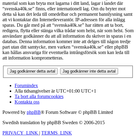
material som kan bryta mot lagarna i ditt land, lagar i landet där
“svenska40k.se” finns, eller internationell lag. Om du bryter mot
detta så kan det leda till omedelbar och permanent bannlysning samt
att vi kontaktar din Internetleverantör. IP-adressen för alla inlägg
sparas. Du går med på att “svenska40k.se” har rätten att ta bort,
redigera, flytta eller stänga vilka trådar som helst, när som helst. Som
användare godkänner du att all information du skriver in sparas i en
databas. Denna information kommer inte att delges till någon tredje
part utan ditt samtycke, men varken “svenska40k.se” eller phpBB
kan hållas ansvariga för eventuella intrångsförsök som kan leda till
att information komprometteras.
Forumindex
Alla tidsangivelser är UTC+01:00 UTC+1
Ta bort alla forumcookies
Kontakta oss
Powered by
phpBB
® Forum Software © phpBB Limited
Swedish translation by phpBB Sweden © 2006-2015
PRIVACY_LINK
|
TERMS_LINK