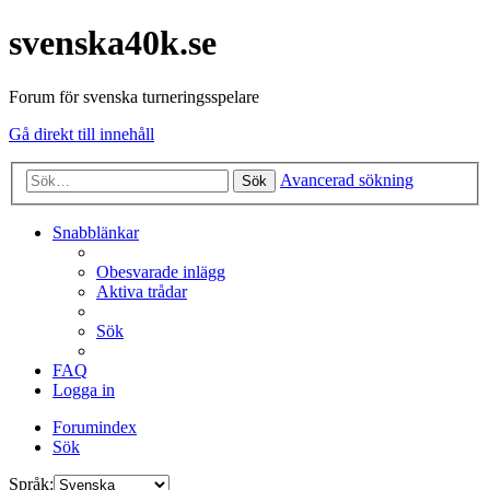
svenska40k.se
Forum för svenska turneringsspelare
Gå direkt till innehåll
Avancerad sökning
Sök
Snabblänkar
Obesvarade inlägg
Aktiva trådar
Sök
FAQ
Logga in
Forumindex
Sök
Språk: