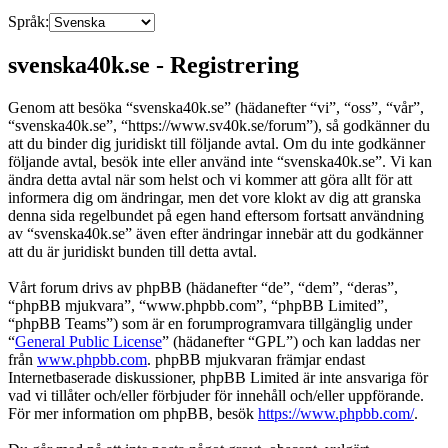
Språk:
svenska40k.se - Registrering
Genom att besöka “svenska40k.se” (hädanefter “vi”, “oss”, “vår”,
“svenska40k.se”, “https://www.sv40k.se/forum”), så godkänner du
att du binder dig juridiskt till följande avtal. Om du inte godkänner
följande avtal, besök inte eller använd inte “svenska40k.se”. Vi kan
ändra detta avtal när som helst och vi kommer att göra allt för att
informera dig om ändringar, men det vore klokt av dig att granska
denna sida regelbundet på egen hand eftersom fortsatt användning
av “svenska40k.se” även efter ändringar innebär att du godkänner
att du är juridiskt bunden till detta avtal.
Vårt forum drivs av phpBB (hädanefter “de”, “dem”, “deras”,
“phpBB mjukvara”, “www.phpbb.com”, “phpBB Limited”,
“phpBB Teams”) som är en forumprogramvara tillgänglig under
“
General Public License
” (hädanefter “GPL”) och kan laddas ner
från
www.phpbb.com
. phpBB mjukvaran främjar endast
Internetbaserade diskussioner, phpBB Limited är inte ansvariga för
vad vi tillåter och/eller förbjuder för innehåll och/eller uppförande.
För mer information om phpBB, besök
https://www.phpbb.com/
.