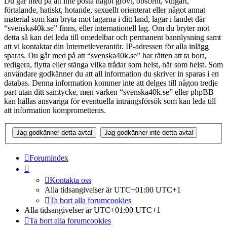
Du går med på att inte posta något grovt, obscent, vulgärt,
förtalande, hatiskt, hotande, sexuellt orienterat eller något annat
material som kan bryta mot lagarna i ditt land, lagar i landet där
“svenska40k.se” finns, eller internationell lag. Om du bryter mot
detta så kan det leda till omedelbar och permanent bannlysning samt
att vi kontaktar din Internetleverantör. IP-adressen för alla inlägg
sparas. Du går med på att “svenska40k.se” har rätten att ta bort,
redigera, flytta eller stänga vilka trådar som helst, när som helst. Som
användare godkänner du att all information du skriver in sparas i en
databas. Denna information kommer inte att delges till någon tredje
part utan ditt samtycke, men varken “svenska40k.se” eller phpBB
kan hållas ansvariga för eventuella intrångsförsök som kan leda till
att information komprometteras.
Forumindex
Kontakta oss
Alla tidsangivelser är UTC+01:00 UTC+1
Ta bort alla forumcookies
Alla tidsangivelser är UTC+01:00 UTC+1
Ta bort alla forumcookies