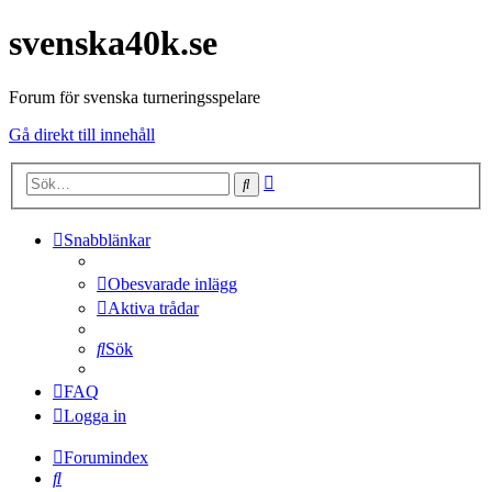
svenska40k.se
Forum för svenska turneringsspelare
Gå direkt till innehåll
Avancerad
Sök
sökning
Snabblänkar
Obesvarade inlägg
Aktiva trådar
Sök
FAQ
Logga in
Forumindex
Sök