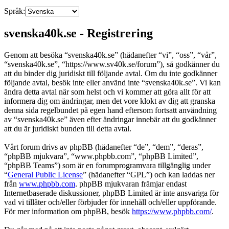
Språk:
svenska40k.se - Registrering
Genom att besöka “svenska40k.se” (hädanefter “vi”, “oss”, “vår”,
“svenska40k.se”, “https://www.sv40k.se/forum”), så godkänner du
att du binder dig juridiskt till följande avtal. Om du inte godkänner
följande avtal, besök inte eller använd inte “svenska40k.se”. Vi kan
ändra detta avtal när som helst och vi kommer att göra allt för att
informera dig om ändringar, men det vore klokt av dig att granska
denna sida regelbundet på egen hand eftersom fortsatt användning
av “svenska40k.se” även efter ändringar innebär att du godkänner
att du är juridiskt bunden till detta avtal.
Vårt forum drivs av phpBB (hädanefter “de”, “dem”, “deras”,
“phpBB mjukvara”, “www.phpbb.com”, “phpBB Limited”,
“phpBB Teams”) som är en forumprogramvara tillgänglig under
“
General Public License
” (hädanefter “GPL”) och kan laddas ner
från
www.phpbb.com
. phpBB mjukvaran främjar endast
Internetbaserade diskussioner, phpBB Limited är inte ansvariga för
vad vi tillåter och/eller förbjuder för innehåll och/eller uppförande.
För mer information om phpBB, besök
https://www.phpbb.com/
.