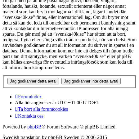
Du går med på att inte posta något grovt, obscent, vulgärt,
förtalande, hatiskt, hotande, sexuellt orienterat eller något annat
material som kan bryta mot lagarna i ditt land, lagar i landet där
“svenska40k.se” finns, eller internationell lag. Om du bryter mot
detta så kan det leda till omedelbar och permanent bannlysning samt
att vi kontaktar din Internetleverantör. IP-adressen för alla inlägg
sparas. Du går med på att “svenska40k.se” har rätten att ta bort,
redigera, flytta eller stänga vilka trådar som helst, när som helst. Som
användare godkänner du att all information du skriver in sparas i en
databas. Denna information kommer inte att delges till någon tredje
part utan ditt samtycke, men varken “svenska40k.se” eller phpBB
kan hållas ansvariga för eventuella intrångsförsök som kan leda till
att information komprometteras.
Forumindex
Alla tidsangivelser är UTC+01:00 UTC+1
Ta bort alla forumcookies
Kontakta oss
Powered by
phpBB
® Forum Software © phpBB Limited
Swedish translation by phpBB Sweden © 2006-2015