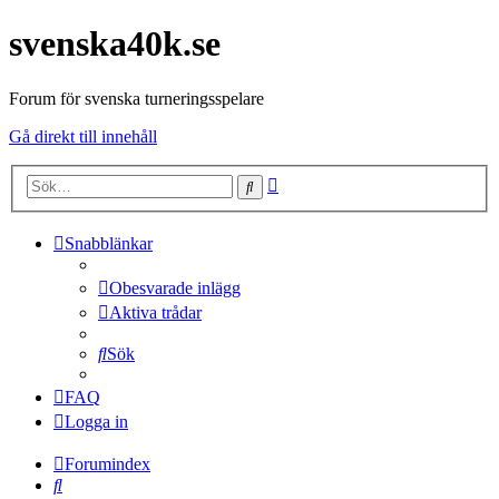
svenska40k.se
Forum för svenska turneringsspelare
Gå direkt till innehåll
Avancerad
Sök
sökning
Snabblänkar
Obesvarade inlägg
Aktiva trådar
Sök
FAQ
Logga in
Forumindex
Sök