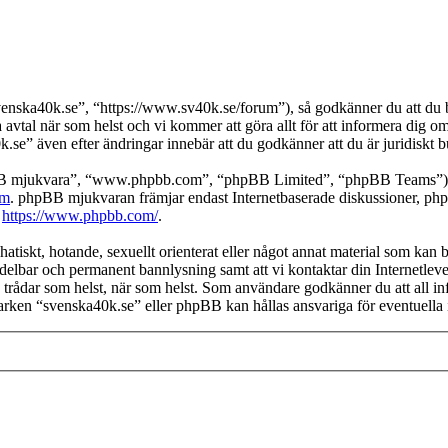
nska40k.se”, “https://www.sv40k.se/forum”), så godkänner du att du bin
a avtal när som helst och vi kommer att göra allt för att informera dig o
e” även efter ändringar innebär att du godkänner att du är juridiskt bun
pBB mjukvara”, “www.phpbb.com”, “phpBB Limited”, “phpBB Teams”) s
om
. phpBB mjukvaran främjar endast Internetbaserade diskussioner, phpBB
k
https://www.phpbb.com/
.
hatiskt, hotande, sexuellt orienterat eller något annat material som kan b
medelbar och permanent bannlysning samt att vi kontaktar din Internetleve
ilka trådar som helst, när som helst. Som användare godkänner du att all 
 varken “svenska40k.se” eller phpBB kan hållas ansvariga för eventuella 