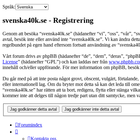
Språk:
svenska40k.se - Registrering
Genom att besöka “svenska40k.se” (hädanefter “vi”, “oss”, “vår”, “sve
avtal, besök inte eller använd inte “svenska40k.se”. Vi kan ändra dett
regelbundet på egen hand eftersom fortsatt användning av “svenska40k.s
Vårt forum drivs av phpBB (hädanefter “de”, “dem”, “deras”, “ph
License
” (hädanefter “GPL”) och kan laddas ner från
www.phpbb.c
innehåll och/eller uppförande. För mer information om phpBB, besö
Du går med på att inte posta något grovt, obscent, vulgärt, förtalande, 
eller internationell lag. Om du bryter mot detta så kan det leda till o
“svenska40k.se” har rätten att ta bort, redigera, flytta eller stänga v
kommer inte att delges till någon tredje part utan ditt samtycke, men
Forumindex
Kontakta oss