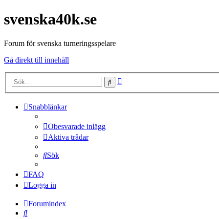
svenska40k.se
Forum för svenska turneringsspelare
Gå direkt till innehåll
Avancerad
Sök
sökning
Snabblänkar
Obesvarade inlägg
Aktiva trådar
Sök
FAQ
Logga in
Forumindex
Sök