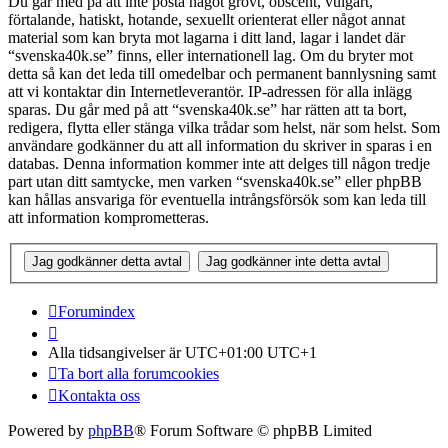
Du går med på att inte posta något grovt, obscent, vulgärt,
förtalande, hatiskt, hotande, sexuellt orienterat eller något annat
material som kan bryta mot lagarna i ditt land, lagar i landet där
“svenska40k.se” finns, eller internationell lag. Om du bryter mot
detta så kan det leda till omedelbar och permanent bannlysning samt
att vi kontaktar din Internetleverantör. IP-adressen för alla inlägg
sparas. Du går med på att “svenska40k.se” har rätten att ta bort,
redigera, flytta eller stänga vilka trådar som helst, när som helst. Som
användare godkänner du att all information du skriver in sparas i en
databas. Denna information kommer inte att delges till någon tredje
part utan ditt samtycke, men varken “svenska40k.se” eller phpBB
kan hållas ansvariga för eventuella intrångsförsök som kan leda till
att information komprometteras.
Forumindex
Alla tidsangivelser är UTC+01:00 UTC+1
Ta bort alla forumcookies
Kontakta oss
Powered by
phpBB
® Forum Software © phpBB Limited