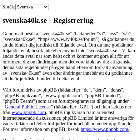
Språk:
svenska40k.se - Registrering
Genom att besöka “svenska40k.se” (hädanefter “vi”, “oss”, “vår”,
“svenska40k.se”, “https://www.sv40k.se/forum”), så godkänner du
att du binder dig juridiskt till följande avtal. Om du inte godkänner
följande avtal, besök inte eller använd inte “svenska40k.se”. Vi kan
ändra detta avtal när som helst och vi kommer att göra allt för att
informera dig om ändringar, men det vore klokt av dig att granska
denna sida regelbundet på egen hand eftersom fortsatt användning
av “svenska40k.se” även efter ändringar innebär att du godkänner
att du är juridiskt bunden till detta avtal.
Vårt forum drivs av phpBB (hädanefter “de”, “dem”, “deras”,
“phpBB mjukvara”, “www.phpbb.com”, “phpBB Limited”,
“phpBB Teams”) som är en forumprogramvara tillgänglig under
“
General Public License
” (hädanefter “GPL”) och kan laddas ner
från
www.phpbb.com
. phpBB mjukvaran främjar endast
Internetbaserade diskussioner, phpBB Limited är inte ansvariga för
vad vi tillåter och/eller förbjuder för innehåll och/eller uppförande.
För mer information om phpBB, besök
https://www.phpbb.com/
.