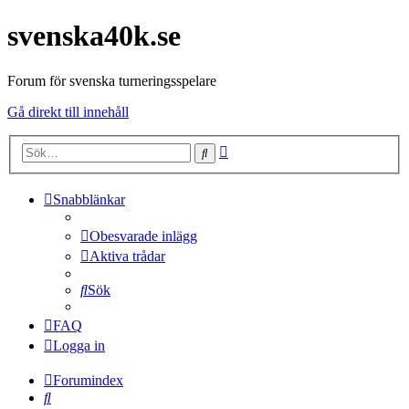
svenska40k.se
Forum för svenska turneringsspelare
Gå direkt till innehåll
Avancerad
Sök
sökning
Snabblänkar
Obesvarade inlägg
Aktiva trådar
Sök
FAQ
Logga in
Forumindex
Sök