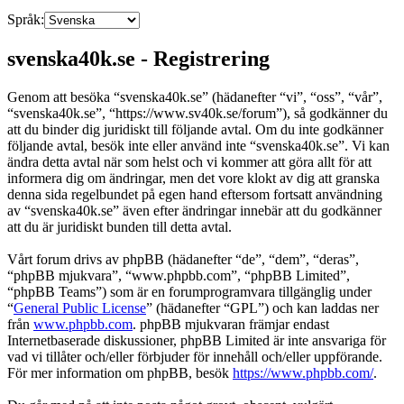
Språk:
svenska40k.se - Registrering
Genom att besöka “svenska40k.se” (hädanefter “vi”, “oss”, “vår”,
“svenska40k.se”, “https://www.sv40k.se/forum”), så godkänner du
att du binder dig juridiskt till följande avtal. Om du inte godkänner
följande avtal, besök inte eller använd inte “svenska40k.se”. Vi kan
ändra detta avtal när som helst och vi kommer att göra allt för att
informera dig om ändringar, men det vore klokt av dig att granska
denna sida regelbundet på egen hand eftersom fortsatt användning
av “svenska40k.se” även efter ändringar innebär att du godkänner
att du är juridiskt bunden till detta avtal.
Vårt forum drivs av phpBB (hädanefter “de”, “dem”, “deras”,
“phpBB mjukvara”, “www.phpbb.com”, “phpBB Limited”,
“phpBB Teams”) som är en forumprogramvara tillgänglig under
“
General Public License
” (hädanefter “GPL”) och kan laddas ner
från
www.phpbb.com
. phpBB mjukvaran främjar endast
Internetbaserade diskussioner, phpBB Limited är inte ansvariga för
vad vi tillåter och/eller förbjuder för innehåll och/eller uppförande.
För mer information om phpBB, besök
https://www.phpbb.com/
.