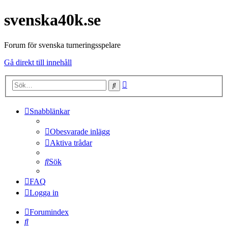
svenska40k.se
Forum för svenska turneringsspelare
Gå direkt till innehåll
Avancerad
Sök
sökning
Snabblänkar
Obesvarade inlägg
Aktiva trådar
Sök
FAQ
Logga in
Forumindex
Sök