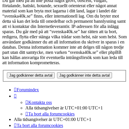
Du går med på att inte posta något grovt, obscent, vulgärt,
förtalande, hatiskt, hotande, sexuellt orienterat eller något annat
material som kan bryta mot lagarna i ditt land, lagar i landet där
“svenska40k.se” finns, eller internationell lag. Om du bryter mot
detta så kan det leda till omedelbar och permanent bannlysning samt
att vi kontaktar din Internetleverantör. IP-adressen för alla inlägg
sparas. Du går med på att “svenska40k.se” har rätten att ta bort,
redigera, flytta eller stänga vilka trådar som helst, när som helst. Som
användare godkänner du att all information du skriver in sparas i en
databas. Denna information kommer inte att delges till någon tredje
part utan ditt samtycke, men varken “svenska40k.se” eller phpBB
kan hållas ansvariga för eventuella intrångsförsök som kan leda till
att information komprometteras.
Forumindex
Kontakta oss
Alla tidsangivelser är UTC+01:00 UTC+1
Ta bort alla forumcookies
Alla tidsangivelser är UTC+01:00 UTC+1
Ta bort alla forumcookies