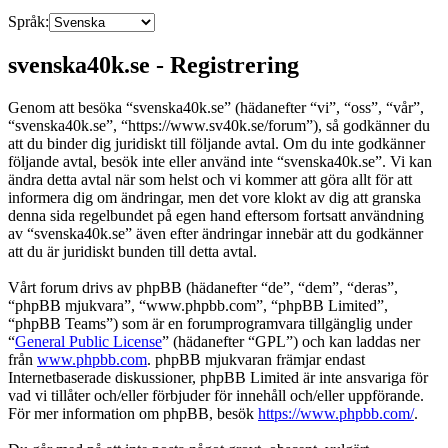
Språk:
svenska40k.se - Registrering
Genom att besöka “svenska40k.se” (hädanefter “vi”, “oss”, “vår”,
“svenska40k.se”, “https://www.sv40k.se/forum”), så godkänner du
att du binder dig juridiskt till följande avtal. Om du inte godkänner
följande avtal, besök inte eller använd inte “svenska40k.se”. Vi kan
ändra detta avtal när som helst och vi kommer att göra allt för att
informera dig om ändringar, men det vore klokt av dig att granska
denna sida regelbundet på egen hand eftersom fortsatt användning
av “svenska40k.se” även efter ändringar innebär att du godkänner
att du är juridiskt bunden till detta avtal.
Vårt forum drivs av phpBB (hädanefter “de”, “dem”, “deras”,
“phpBB mjukvara”, “www.phpbb.com”, “phpBB Limited”,
“phpBB Teams”) som är en forumprogramvara tillgänglig under
“
General Public License
” (hädanefter “GPL”) och kan laddas ner
från
www.phpbb.com
. phpBB mjukvaran främjar endast
Internetbaserade diskussioner, phpBB Limited är inte ansvariga för
vad vi tillåter och/eller förbjuder för innehåll och/eller uppförande.
För mer information om phpBB, besök
https://www.phpbb.com/
.