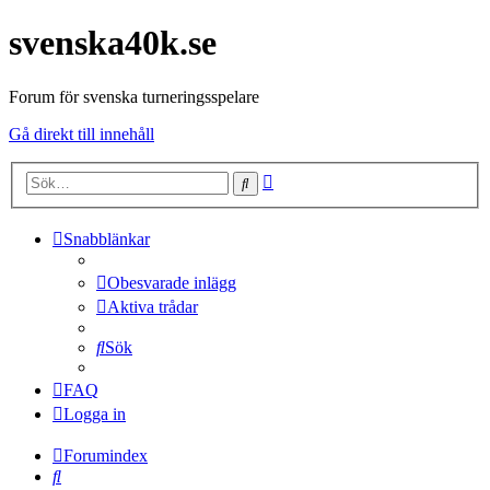
svenska40k.se
Forum för svenska turneringsspelare
Gå direkt till innehåll
Avancerad
Sök
sökning
Snabblänkar
Obesvarade inlägg
Aktiva trådar
Sök
FAQ
Logga in
Forumindex
Sök