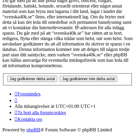
Du går med på att inte posta något grovt, obscent, vulgärt,
förtalande, hatiskt, hotande, sexuellt orienterat eller något annat
material som kan bryta mot lagarna i ditt land, lagar i landet där
“svenska40k.se” finns, eller internationell lag. Om du bryter mot
detta så kan det leda till omedelbar och permanent bannlysning samt
att vi kontaktar din Internetleverantör. IP-adressen för alla inlägg
sparas. Du går med på att “svenska40k.se” har rätten att ta bort,
redigera, flytta eller stänga vilka trådar som helst, när som helst. Som
användare godkänner du att all information du skriver in sparas i en
databas. Denna information kommer inte att delges till någon tredje
part utan ditt samtycke, men varken “svenska40k.se” eller phpBB
kan hållas ansvariga för eventuella intrångsförsök som kan leda till
att information komprometteras.
Forumindex
Alla tidsangivelser är UTC+01:00 UTC+1
Ta bort alla forumcookies
Kontakta oss
Powered by
phpBB
® Forum Software © phpBB Limited