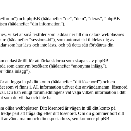
0k.se/forum”) och phpBB (hädanefter “de”, “dem”, “deras”, “phpBB
n (hädanefter “din information”).
, vilket är små textfiler som laddas ner till din dators webbläsares
are (hädanefter “sessions-id”), som automatiskt tilldelas dig av
som har lästs och inte lästs, och på detta sätt förbättras din
endast är till för att täcka sidorna som skapats av phpBB
g gjorda som anonym besökare (hädanefter “anonyma inlägg”),
r “dina inlägg”).
r att logga in på ditt konto (hädanefter “ditt lösenord”) och en
det som vi finns i. All information utöver ditt användarnamn, lösenord
val. Du kan enligt forumledningens val välja vilken information i ditt
t som du vill ha och inte ha.
a olika webbplatser. Ditt lösenord är vägen in till ditt konto på
je part att fråga dig efter ditt lösenord. Om du glömmer bort ditt
ditt användarnamn och din e-postadress, sen kommer phpBB