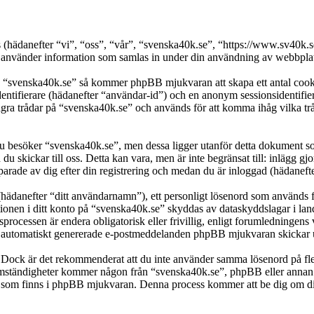
ers (hädanefter “vi”, “oss”, “vår”, “svenska40k.se”, “https://www.sv4
nder information som samlas in under din användning av webbplatse
a “svenska40k.se” så kommer phpBB mjukvaran att skapa ett antal cookies
dentifierare (hädanefter “användar-id”) och en anonym sessionsidentifier
 trådar på “svenska40k.se” och används för att komma ihåg vilka trådar 
besöker “svenska40k.se”, men dessa ligger utanför detta dokument som 
 du skickar till oss. Detta kan vara, men är inte begränsat till: inläg
parade av dig efter din registrering och medan du är inloggad (hädanefte
(hädanefter “ditt användarnamn”), ett personligt lösenord som används fö
ationen i ditt konto på “svenska40k.se” skyddas av dataskyddslagar i lan
rocessen är endera obligatorisk eller frivillig, enligt forumledningens 
lka automatiskt genererade e-postmeddelanden phpBB mjukvaran skickar u
t. Dock är det rekommenderat att du inte använder samma lösenord på fler
ständigheter kommer någon från “svenska40k.se”, phpBB eller annan tred
en som finns i phpBB mjukvaran. Denna process kommer att be dig om 