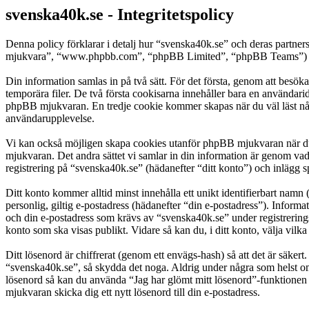
svenska40k.se - Integritetspolicy
Denna policy förklarar i detalj hur “svenska40k.se” och deras partn
mjukvara”, “www.phpbb.com”, “phpBB Limited”, “phpBB Teams”) anvä
Din information samlas in på två sätt. För det första, genom att besök
temporära filer. De två första cookisarna innehåller bara en användari
phpBB mjukvaran. En tredje cookie kommer skapas när du väl läst några
användarupplevelse.
Vi kan också möjligen skapa cookies utanför phpBB mjukvaran när du 
mjukvaran. Det andra sättet vi samlar in din information är genom vad
registrering på “svenska40k.se” (hädanefter “ditt konto”) och inlägg s
Ditt konto kommer alltid minst innehålla ett unikt identifierbart namn 
personlig, giltig e-postadress (hädanefter “din e-postadress”). Inform
och din e-postadress som krävs av “svenska40k.se” under registreringsp
konto som ska visas publikt. Vidare så kan du, i ditt konto, välja vi
Ditt lösenord är chiffrerat (genom ett envägs-hash) så att det är säker
“svenska40k.se”, så skydda det noga. Aldrig under några som helst om
lösenord så kan du använda “Jag har glömt mitt lösenord”-funktion
mjukvaran skicka dig ett nytt lösenord till din e-postadress.