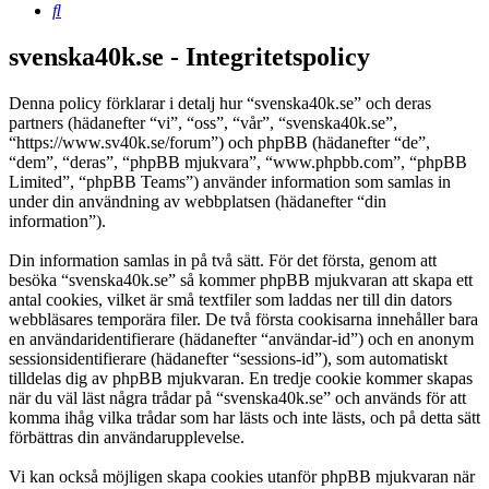
Sök
svenska40k.se - Integritetspolicy
Denna policy förklarar i detalj hur “svenska40k.se” och deras
partners (hädanefter “vi”, “oss”, “vår”, “svenska40k.se”,
“https://www.sv40k.se/forum”) och phpBB (hädanefter “de”,
“dem”, “deras”, “phpBB mjukvara”, “www.phpbb.com”, “phpBB
Limited”, “phpBB Teams”) använder information som samlas in
under din användning av webbplatsen (hädanefter “din
information”).
Din information samlas in på två sätt. För det första, genom att
besöka “svenska40k.se” så kommer phpBB mjukvaran att skapa ett
antal cookies, vilket är små textfiler som laddas ner till din dators
webbläsares temporära filer. De två första cookisarna innehåller bara
en användaridentifierare (hädanefter “användar-id”) och en anonym
sessionsidentifierare (hädanefter “sessions-id”), som automatiskt
tilldelas dig av phpBB mjukvaran. En tredje cookie kommer skapas
när du väl läst några trådar på “svenska40k.se” och används för att
komma ihåg vilka trådar som har lästs och inte lästs, och på detta sätt
förbättras din användarupplevelse.
Vi kan också möjligen skapa cookies utanför phpBB mjukvaran när