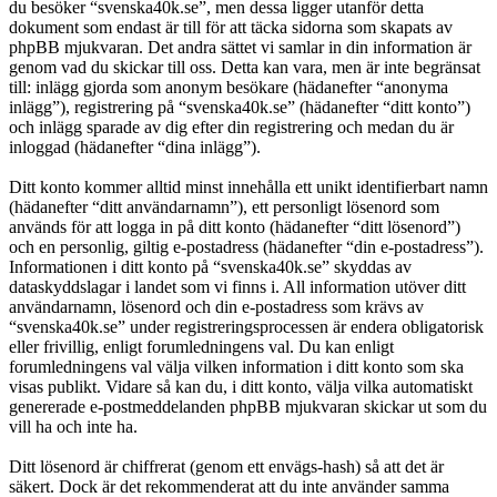
du besöker “svenska40k.se”, men dessa ligger utanför detta
dokument som endast är till för att täcka sidorna som skapats av
phpBB mjukvaran. Det andra sättet vi samlar in din information är
genom vad du skickar till oss. Detta kan vara, men är inte begränsat
till: inlägg gjorda som anonym besökare (hädanefter “anonyma
inlägg”), registrering på “svenska40k.se” (hädanefter “ditt konto”)
och inlägg sparade av dig efter din registrering och medan du är
inloggad (hädanefter “dina inlägg”).
Ditt konto kommer alltid minst innehålla ett unikt identifierbart namn
(hädanefter “ditt användarnamn”), ett personligt lösenord som
används för att logga in på ditt konto (hädanefter “ditt lösenord”)
och en personlig, giltig e-postadress (hädanefter “din e-postadress”).
Informationen i ditt konto på “svenska40k.se” skyddas av
dataskyddslagar i landet som vi finns i. All information utöver ditt
användarnamn, lösenord och din e-postadress som krävs av
“svenska40k.se” under registreringsprocessen är endera obligatorisk
eller frivillig, enligt forumledningens val. Du kan enligt
forumledningens val välja vilken information i ditt konto som ska
visas publikt. Vidare så kan du, i ditt konto, välja vilka automatiskt
genererade e-postmeddelanden phpBB mjukvaran skickar ut som du
vill ha och inte ha.
Ditt lösenord är chiffrerat (genom ett envägs-hash) så att det är
säkert. Dock är det rekommenderat att du inte använder samma