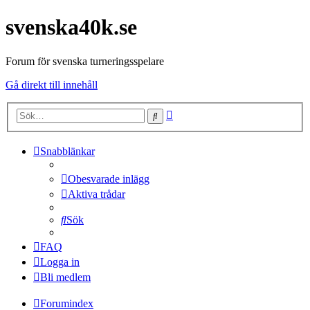
svenska40k.se
Forum för svenska turneringsspelare
Gå direkt till innehåll
Avancerad
Sök
sökning
Snabblänkar
Obesvarade inlägg
Aktiva trådar
Sök
FAQ
Logga in
Bli medlem
Forumindex