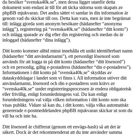
du besöker “svenska40k.se”, men dessa ligger utanför detta
dokument som endast är till för att täcka sidorna som skapats av
phpBB mjukvaran. Det andra sättet vi samlar in din information är
genom vad du skickar till oss. Detta kan vara, men är inte begränsat
till: inlägg gjorda som anonym besökare (hädanefter “anonyma
inlägg”), registrering på “svenska40k.se” (hädanefter “ditt konto”)
och inlägg sparade av dig efter din registrering och medan du är
inloggad (hädanefter “dina inlägg”).
Ditt konto kommer alltid minst innehålla ett unikt identifierbart namn
(hädanefter “ditt användarnamn”), ett personligt lösenord som
används för att logga in på ditt konto (hädanefter “ditt lösenord”)
och en personlig, giltig e-postadress (hädanefter “din e-postadress”).
Informationen i ditt konto på “svenska40k.se” skyddas av
dataskyddslagar i landet som vi finns i. All information utöver ditt
användarnamn, lösenord och din e-postadress som krävs av
“svenska40k.se” under registreringsprocessen är endera obligatorisk
eller frivillig, enligt forumledningens val. Du kan enligt
forumledningens val välja vilken information i ditt konto som ska
visas publikt. Vidare så kan du, i ditt konto, välja vilka automatiskt
genererade e-postmeddelanden phpBB mjukvaran skickar ut som du
vill ha och inte ha.
Ditt lösenord är chiffrerat (genom ett envägs-hash) så att det är
säkert. Dock är det rekommenderat att du inte använder samma