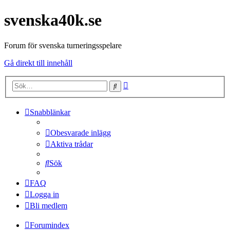
svenska40k.se
Forum för svenska turneringsspelare
Gå direkt till innehåll
Avancerad
Sök
sökning
Snabblänkar
Obesvarade inlägg
Aktiva trådar
Sök
FAQ
Logga in
Bli medlem
Forumindex