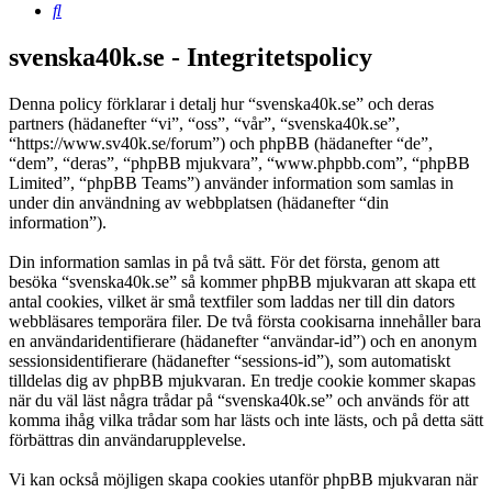
Sök
svenska40k.se - Integritetspolicy
Denna policy förklarar i detalj hur “svenska40k.se” och deras
partners (hädanefter “vi”, “oss”, “vår”, “svenska40k.se”,
“https://www.sv40k.se/forum”) och phpBB (hädanefter “de”,
“dem”, “deras”, “phpBB mjukvara”, “www.phpbb.com”, “phpBB
Limited”, “phpBB Teams”) använder information som samlas in
under din användning av webbplatsen (hädanefter “din
information”).
Din information samlas in på två sätt. För det första, genom att
besöka “svenska40k.se” så kommer phpBB mjukvaran att skapa ett
antal cookies, vilket är små textfiler som laddas ner till din dators
webbläsares temporära filer. De två första cookisarna innehåller bara
en användaridentifierare (hädanefter “användar-id”) och en anonym
sessionsidentifierare (hädanefter “sessions-id”), som automatiskt
tilldelas dig av phpBB mjukvaran. En tredje cookie kommer skapas
när du väl läst några trådar på “svenska40k.se” och används för att
komma ihåg vilka trådar som har lästs och inte lästs, och på detta sätt
förbättras din användarupplevelse.
Vi kan också möjligen skapa cookies utanför phpBB mjukvaran när