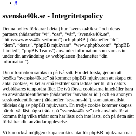
Sök
svenska40k.se - Integritetspolicy
Denna policy förklarar i detalj hur “svenska40k.se” och deras
partners (hädanefter “vi”, “oss”, “vår”, “svenska40k.se”,
“https://www.sv40k.se/forum”) och phpBB (hädanefter “de”,
“dem”, “deras”, “phpBB mjukvara”, “www.phpbb.com”, “phpBB
Limited”, “phpBB Teams”) använder information som samlas in
under din användning av webbplatsen (hädanefter “din
information”).
Din information samlas in på två sätt. För det första, genom att
besöka “svenska40k.se” så kommer phpBB mjukvaran att skapa ett
antal cookies, vilket är små textfiler som laddas ner till din dators
webbläsares temporära filer. De två första cookisarna innehåller bara
en användaridentifierare (hädanefter “användar-id”) och en anonym
sessionsidentifierare (hädanefter “sessions-id”), som automatiskt
tilldelas dig av phpBB mjukvaran. En tredje cookie kommer skapas
när du väl läst några trådar på “svenska40k.se” och används för att
komma ihåg vilka trådar som har lästs och inte lästs, och på detta sätt
förbättras din användarupplevelse.
Vi kan också möjligen skapa cookies utanför phpBB mjukvaran när