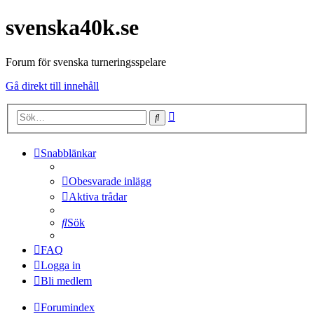
svenska40k.se
Forum för svenska turneringsspelare
Gå direkt till innehåll
Avancerad
Sök
sökning
Snabblänkar
Obesvarade inlägg
Aktiva trådar
Sök
FAQ
Logga in
Bli medlem
Forumindex