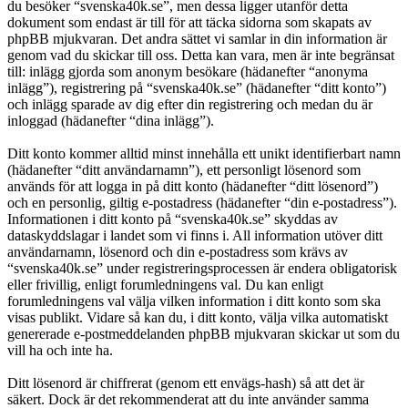
du besöker “svenska40k.se”, men dessa ligger utanför detta
dokument som endast är till för att täcka sidorna som skapats av
phpBB mjukvaran. Det andra sättet vi samlar in din information är
genom vad du skickar till oss. Detta kan vara, men är inte begränsat
till: inlägg gjorda som anonym besökare (hädanefter “anonyma
inlägg”), registrering på “svenska40k.se” (hädanefter “ditt konto”)
och inlägg sparade av dig efter din registrering och medan du är
inloggad (hädanefter “dina inlägg”).
Ditt konto kommer alltid minst innehålla ett unikt identifierbart namn
(hädanefter “ditt användarnamn”), ett personligt lösenord som
används för att logga in på ditt konto (hädanefter “ditt lösenord”)
och en personlig, giltig e-postadress (hädanefter “din e-postadress”).
Informationen i ditt konto på “svenska40k.se” skyddas av
dataskyddslagar i landet som vi finns i. All information utöver ditt
användarnamn, lösenord och din e-postadress som krävs av
“svenska40k.se” under registreringsprocessen är endera obligatorisk
eller frivillig, enligt forumledningens val. Du kan enligt
forumledningens val välja vilken information i ditt konto som ska
visas publikt. Vidare så kan du, i ditt konto, välja vilka automatiskt
genererade e-postmeddelanden phpBB mjukvaran skickar ut som du
vill ha och inte ha.
Ditt lösenord är chiffrerat (genom ett envägs-hash) så att det är
säkert. Dock är det rekommenderat att du inte använder samma