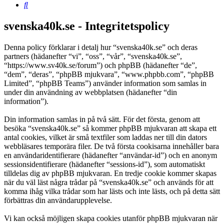
Sök
svenska40k.se - Integritetspolicy
Denna policy förklarar i detalj hur “svenska40k.se” och deras
partners (hädanefter “vi”, “oss”, “vår”, “svenska40k.se”,
“https://www.sv40k.se/forum”) och phpBB (hädanefter “de”,
“dem”, “deras”, “phpBB mjukvara”, “www.phpbb.com”, “phpBB
Limited”, “phpBB Teams”) använder information som samlas in
under din användning av webbplatsen (hädanefter “din
information”).
Din information samlas in på två sätt. För det första, genom att
besöka “svenska40k.se” så kommer phpBB mjukvaran att skapa ett
antal cookies, vilket är små textfiler som laddas ner till din dators
webbläsares temporära filer. De två första cookisarna innehåller bara
en användaridentifierare (hädanefter “användar-id”) och en anonym
sessionsidentifierare (hädanefter “sessions-id”), som automatiskt
tilldelas dig av phpBB mjukvaran. En tredje cookie kommer skapas
när du väl läst några trådar på “svenska40k.se” och används för att
komma ihåg vilka trådar som har lästs och inte lästs, och på detta sätt
förbättras din användarupplevelse.
Vi kan också möjligen skapa cookies utanför phpBB mjukvaran när