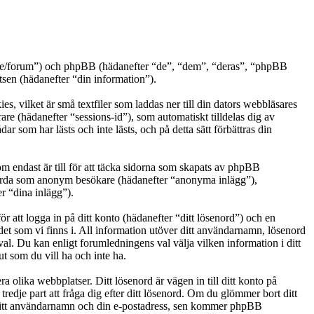
0k.se/forum”) och phpBB (hädanefter “de”, “dem”, “deras”, “phpBB
n (hädanefter “din information”).
, vilket är små textfiler som laddas ner till din dators webbläsares
are (hädanefter “sessions-id”), som automatiskt tilldelas dig av
som har lästs och inte lästs, och på detta sätt förbättras din
endast är till för att täcka sidorna som skapats av phpBB
g gjorda som anonym besökare (hädanefter “anonyma inlägg”),
r “dina inlägg”).
r att logga in på ditt konto (hädanefter “ditt lösenord”) och en
det som vi finns i. All information utöver ditt användarnamn, lösenord
val. Du kan enligt forumledningens val välja vilken information i ditt
t som du vill ha och inte ha.
a olika webbplatser. Ditt lösenord är vägen in till ditt konto på
je part att fråga dig efter ditt lösenord. Om du glömmer bort ditt
ditt användarnamn och din e-postadress, sen kommer phpBB