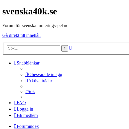
svenska40k.se
Forum för svenska turneringsspelare
Gå direkt till innehåll
Avancerad
Sök
sökning
Snabblänkar
Obesvarade inlägg
Aktiva trådar
Sök
FAQ
Logga in
Bli medlem
Forumindex