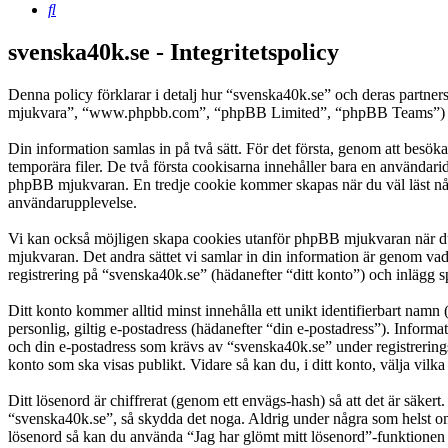
Sök
svenska40k.se - Integritetspolicy
Denna policy förklarar i detalj hur “svenska40k.se” och deras partn
mjukvara”, “www.phpbb.com”, “phpBB Limited”, “phpBB Teams”) anvä
Din information samlas in på två sätt. För det första, genom att besök
temporära filer. De två första cookisarna innehåller bara en användari
phpBB mjukvaran. En tredje cookie kommer skapas när du väl läst några
användarupplevelse.
Vi kan också möjligen skapa cookies utanför phpBB mjukvaran när du 
mjukvaran. Det andra sättet vi samlar in din information är genom vad
registrering på “svenska40k.se” (hädanefter “ditt konto”) och inlägg s
Ditt konto kommer alltid minst innehålla ett unikt identifierbart namn 
personlig, giltig e-postadress (hädanefter “din e-postadress”). Inform
och din e-postadress som krävs av “svenska40k.se” under registreringsp
konto som ska visas publikt. Vidare så kan du, i ditt konto, välja vi
Ditt lösenord är chiffrerat (genom ett envägs-hash) så att det är säker
“svenska40k.se”, så skydda det noga. Aldrig under några som helst om
lösenord så kan du använda “Jag har glömt mitt lösenord”-funktion