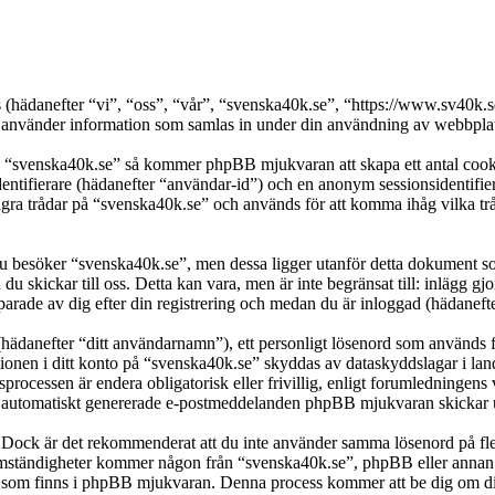
ers (hädanefter “vi”, “oss”, “vår”, “svenska40k.se”, “https://www.sv4
nder information som samlas in under din användning av webbplatse
a “svenska40k.se” så kommer phpBB mjukvaran att skapa ett antal cookies
dentifierare (hädanefter “användar-id”) och en anonym sessionsidentifier
 trådar på “svenska40k.se” och används för att komma ihåg vilka trådar 
besöker “svenska40k.se”, men dessa ligger utanför detta dokument som 
 du skickar till oss. Detta kan vara, men är inte begränsat till: inläg
parade av dig efter din registrering och medan du är inloggad (hädanefte
(hädanefter “ditt användarnamn”), ett personligt lösenord som används fö
ationen i ditt konto på “svenska40k.se” skyddas av dataskyddslagar i lan
rocessen är endera obligatorisk eller frivillig, enligt forumledningens 
lka automatiskt genererade e-postmeddelanden phpBB mjukvaran skickar u
t. Dock är det rekommenderat att du inte använder samma lösenord på fler
ständigheter kommer någon från “svenska40k.se”, phpBB eller annan tred
en som finns i phpBB mjukvaran. Denna process kommer att be dig om 