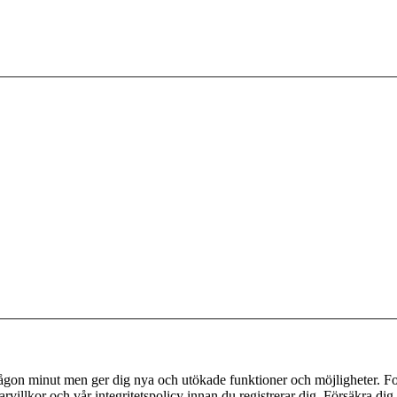
 någon minut men ger dig nya och utökade funktioner och möjligheter. Fo
villkor och vår integritetspolicy innan du registrerar dig. Försäkra dig