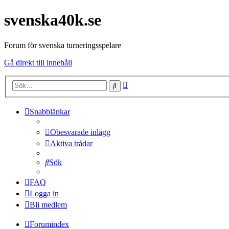
svenska40k.se
Forum för svenska turneringsspelare
Gå direkt till innehåll
Avancerad
Sök
sökning
Snabblänkar
Obesvarade inlägg
Aktiva trådar
Sök
FAQ
Logga in
Bli medlem
Forumindex