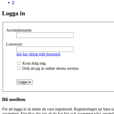
Sök
Logga in
Användarnamn:
Lösenord:
Jag har glömt mitt lösenord.
Kom ihåg mig
Dölj att jag är online denna session.
Bli medlem
För att logga in så måste du vara registrerad. Registreringen tar bara
användare. Försäkra dig om att du har läst och accepterat våra användar