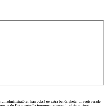
rumadministratören kan också ge extra behörigheter till registrerade
 om att du läst eventuella forumregler innan du skriver något.