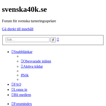
svenska40k.se
Forum för svenska turneringsspelare
Gå direkt till innehåll
Avancerad
Sök
sökning
Snabblänkar
Obesvarade inlägg
Aktiva trådar
Sök
FAQ
Logga in
Bli medlem
Forumindex