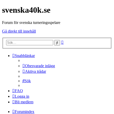
svenska40k.se
Forum för svenska turneringsspelare
Gå direkt till innehåll
Avancerad
Sök
sökning
Snabblänkar
Obesvarade inlägg
Aktiva trådar
Sök
FAQ
Logga in
Bli medlem
Forumindex