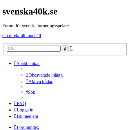
svenska40k.se
Forum för svenska turneringsspelare
Gå direkt till innehåll
Avancerad
Sök
sökning
Snabblänkar
Obesvarade inlägg
Aktiva trådar
Sök
FAQ
Logga in
Bli medlem
Forumindex