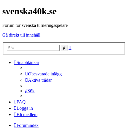
svenska40k.se
Forum för svenska turneringsspelare
Gå direkt till innehåll
Avancerad
Sök
sökning
Snabblänkar
Obesvarade inlägg
Aktiva trådar
Sök
FAQ
Logga in
Bli medlem
Forumindex