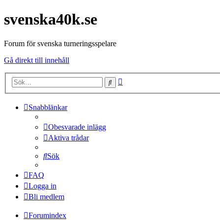
svenska40k.se
Forum för svenska turneringsspelare
Gå direkt till innehåll
Avancerad
Sök
sökning
Snabblänkar
Obesvarade inlägg
Aktiva trådar
Sök
FAQ
Logga in
Bli medlem
Forumindex