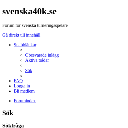
svenska40k.se
Forum för svenska turneringsspelare
Gå direkt till innehåll
Snabblänkar
Obesvarade inlägg
Aktiva trådar
Sök
FAQ
Logga in
Bli medlem
Forumindex
Sök
Sökfråga