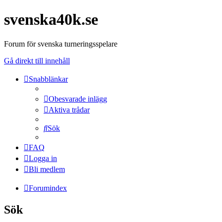
svenska40k.se
Forum för svenska turneringsspelare
Gå direkt till innehåll
Snabblänkar
Obesvarade inlägg
Aktiva trådar
Sök
FAQ
Logga in
Bli medlem
Forumindex
Sök