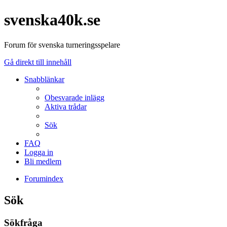
svenska40k.se
Forum för svenska turneringsspelare
Gå direkt till innehåll
Snabblänkar
Obesvarade inlägg
Aktiva trådar
Sök
FAQ
Logga in
Bli medlem
Forumindex
Sök
Sökfråga