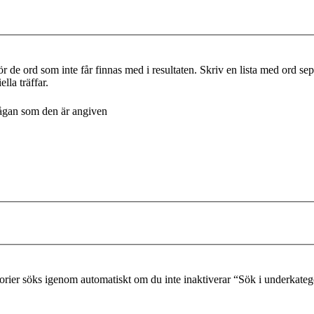
r de ord som inte får finnas med i resultaten. Skriv en lista med ord s
lla träffar.
frågan som den är angiven
gorier söks igenom automatiskt om du inte inaktiverar “Sök i underkateg