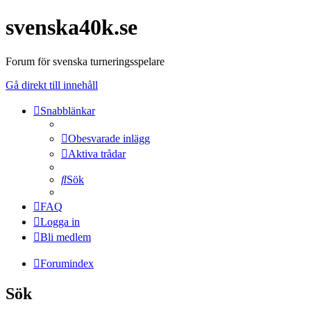
svenska40k.se
Forum för svenska turneringsspelare
Gå direkt till innehåll
Snabblänkar
Obesvarade inlägg
Aktiva trådar
Sök
FAQ
Logga in
Bli medlem
Forumindex
Sök