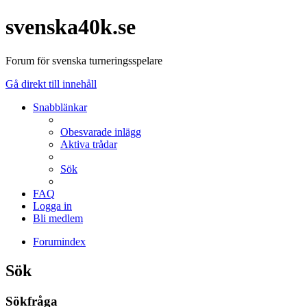
svenska40k.se
Forum för svenska turneringsspelare
Gå direkt till innehåll
Snabblänkar
Obesvarade inlägg
Aktiva trådar
Sök
FAQ
Logga in
Bli medlem
Forumindex
Sök
Sökfråga