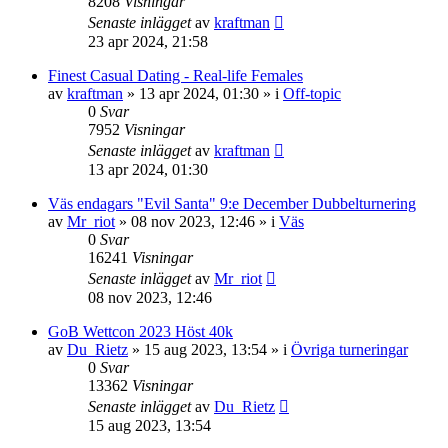
8208
Visningar
Senaste inlägget
av
kraftman
23 apr 2024, 21:58
Finest Сasual Dating - Real-life Females
av
kraftman
»
13 apr 2024, 01:30
» i
Off-topic
0
Svar
7952
Visningar
Senaste inlägget
av
kraftman
13 apr 2024, 01:30
Väs endagars "Evil Santa" 9:e December Dubbelturnering
av
Mr_riot
»
08 nov 2023, 12:46
» i
Väs
0
Svar
16241
Visningar
Senaste inlägget
av
Mr_riot
08 nov 2023, 12:46
GoB Wettcon 2023 Höst 40k
av
Du_Rietz
»
15 aug 2023, 13:54
» i
Övriga turneringar
0
Svar
13362
Visningar
Senaste inlägget
av
Du_Rietz
15 aug 2023, 13:54