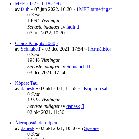
MFF 2022 GT 18-19/6
av
fauh
»
07 jun 2022, 10:20
» i
MFF-turneringar
0
Svar
14094
Visningar
Senaste inlägget
av
fauh
07 jun 2022, 10:20
Chaos Knights 2000p
av
Schnabelf
»
03 dec 2021, 17:54
» i
Armélistor
0
Svar
19846
Visningar
Senaste inlägget
av
Schnabelf
03 dec 2021, 17:54
Köpes: Tau
av
danesk
»
02 okt 2021, 11:56
» i
Köp och sälj
0
Svar
13528
Visningar
Senaste inlägget
av
danesk
02 okt 2021, 11:56
Återuppstånden. Igen.
av
danesk
»
02 okt 2021, 10:50
» i
Spelare
0
Svar