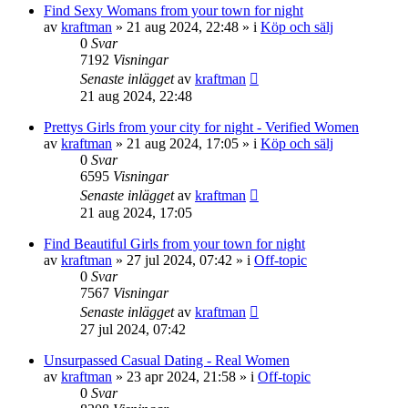
Find Sexy Womans from your town for night
av
kraftman
»
21 aug 2024, 22:48
» i
Köp och sälj
0
Svar
7192
Visningar
Senaste inlägget
av
kraftman
21 aug 2024, 22:48
Prettys Girls from your city for night - Verified Women
av
kraftman
»
21 aug 2024, 17:05
» i
Köp och sälj
0
Svar
6595
Visningar
Senaste inlägget
av
kraftman
21 aug 2024, 17:05
Find Beautiful Girls from your town for night
av
kraftman
»
27 jul 2024, 07:42
» i
Off-topic
0
Svar
7567
Visningar
Senaste inlägget
av
kraftman
27 jul 2024, 07:42
Unsurpassed Сasual Dating - Real Women
av
kraftman
»
23 apr 2024, 21:58
» i
Off-topic
0
Svar