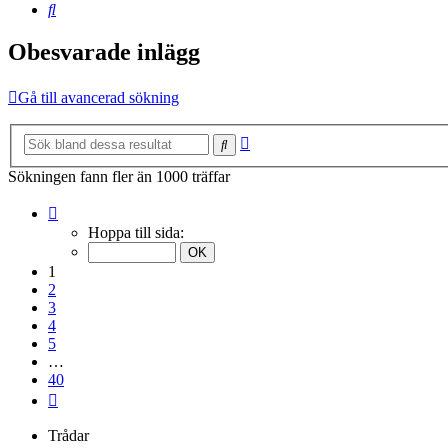
Sök
Obesvarade inlägg
Gå till avancerad sökning
Avancerad
Sök
sökning
Sökningen fann fler än 1000 träffar
Sida
1
Hoppa till sida:
av
40
1
2
3
4
5
…
40
Nästa
Trådar