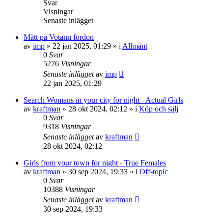
Svar
Visningar
Senaste inlägget
Mått på Votann fordon
av
imp
»
22 jan 2025, 01:29
» i
Allmänt
0
Svar
5276
Visningar
Senaste inlägget
av
imp
22 jan 2025, 01:29
Search Womans in your city for night - Actual Girls
av
kraftman
»
28 okt 2024, 02:12
» i
Köp och sälj
0
Svar
9318
Visningar
Senaste inlägget
av
kraftman
28 okt 2024, 02:12
Girls from your town for night - True Females
av
kraftman
»
30 sep 2024, 19:33
» i
Off-topic
0
Svar
10388
Visningar
Senaste inlägget
av
kraftman
30 sep 2024, 19:33