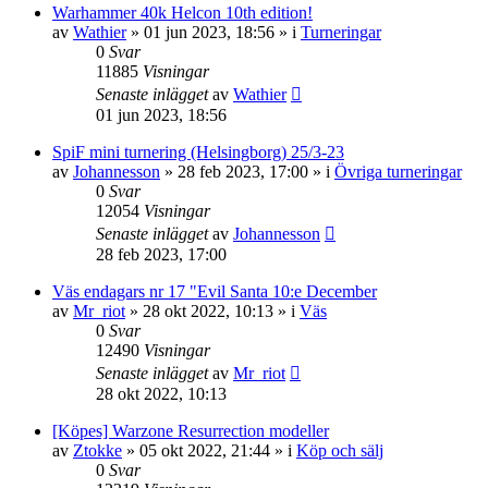
Warhammer 40k Helcon 10th edition!
av
Wathier
»
01 jun 2023, 18:56
» i
Turneringar
0
Svar
11885
Visningar
Senaste inlägget
av
Wathier
01 jun 2023, 18:56
SpiF mini turnering (Helsingborg) 25/3-23
av
Johannesson
»
28 feb 2023, 17:00
» i
Övriga turneringar
0
Svar
12054
Visningar
Senaste inlägget
av
Johannesson
28 feb 2023, 17:00
Väs endagars nr 17 "Evil Santa 10:e December
av
Mr_riot
»
28 okt 2022, 10:13
» i
Väs
0
Svar
12490
Visningar
Senaste inlägget
av
Mr_riot
28 okt 2022, 10:13
[Köpes] Warzone Resurrection modeller
av
Ztokke
»
05 okt 2022, 21:44
» i
Köp och sälj
0
Svar