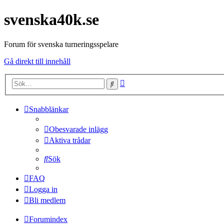
svenska40k.se
Forum för svenska turneringsspelare
Gå direkt till innehåll
Avancerad
Sök
sökning
Snabblänkar
Obesvarade inlägg
Aktiva trådar
Sök
FAQ
Logga in
Bli medlem
Forumindex