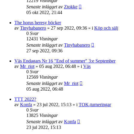
12219
Visningar
Senaste inlägget
av
Ztokke
05 okt 2022, 21:44
The horus heresy böcker
av
Tinyhabanero
»
27 sep 2022, 09:36
» i
Köp och sälj
0
Svar
12431
Visningar
Senaste inlägget
av
Tinyhabanero
27 sep 2022, 09:36
Väs Endagars Nr 16 "End of summer" 3:e September
av
Mr_riot
»
05 aug 2022, 06:48
» i
Väs
0
Svar
12569
Visningar
Senaste inlägget
av
Mr_riot
05 aug 2022, 06:48
TTT 2022?
av
Konfa
»
23 jul 2022, 15:13
» i
TOK-turneringar
0
Svar
13825
Visningar
Senaste inlägget
av
Konfa
23 jul 2022, 15:13