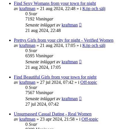
Find Sexy Womans from your town for night
av
kraftman
»
21 aug 2024, 22:48
» i
Köp och sälj
0
Svar
7192
Visningar
Senaste inlägget
av
kraftman
21 aug 2024, 22:48
Prettys Girls from your city for night - Verified Women
av
kraftman
»
21 aug 2024, 17:05
» i
Köp och sälj
0
Svar
6595
Visningar
Senaste inlägget
av
kraftman
21 aug 2024, 17:05
Find Beautiful Girls from your town for night
av
kraftman
»
27 jul 2024, 07:42
» i
Off-topic
0
Svar
7567
Visningar
Senaste inlägget
av
kraftman
27 jul 2024, 07:42
Unsurpassed Сasual Dating - Real Women
av
kraftman
»
23 apr 2024, 21:58
» i
Off-topic
0
Svar