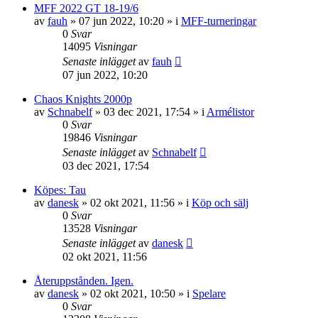
MFF 2022 GT 18-19/6
av
fauh
»
07 jun 2022, 10:20
» i
MFF-turneringar
0
Svar
14095
Visningar
Senaste inlägget
av
fauh
07 jun 2022, 10:20
Chaos Knights 2000p
av
Schnabelf
»
03 dec 2021, 17:54
» i
Armélistor
0
Svar
19846
Visningar
Senaste inlägget
av
Schnabelf
03 dec 2021, 17:54
Köpes: Tau
av
danesk
»
02 okt 2021, 11:56
» i
Köp och sälj
0
Svar
13528
Visningar
Senaste inlägget
av
danesk
02 okt 2021, 11:56
Återuppstånden. Igen.
av
danesk
»
02 okt 2021, 10:50
» i
Spelare
0
Svar