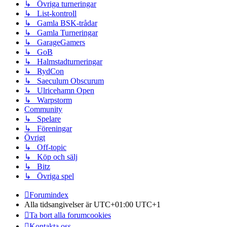
↳ Övriga turneringar
↳ List-kontroll
↳ Gamla BSK-trådar
↳ Gamla Turneringar
↳ GarageGamers
↳ GoB
↳ Halmstadturneringar
↳ RydCon
↳ Saeculum Obscurum
↳ Ulricehamn Open
↳ Warpstorm
Community
↳ Spelare
↳ Föreningar
Övrigt
↳ Off-topic
↳ Köp och sälj
↳ Bitz
↳ Övriga spel
Forumindex
Alla tidsangivelser är UTC+01:00 UTC+1
Ta bort alla forumcookies
Kontakta oss