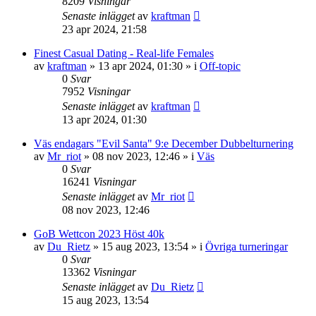
8209
Visningar
Senaste inlägget
av
kraftman
23 apr 2024, 21:58
Finest Сasual Dating - Real-life Females
av
kraftman
»
13 apr 2024, 01:30
» i
Off-topic
0
Svar
7952
Visningar
Senaste inlägget
av
kraftman
13 apr 2024, 01:30
Väs endagars "Evil Santa" 9:e December Dubbelturnering
av
Mr_riot
»
08 nov 2023, 12:46
» i
Väs
0
Svar
16241
Visningar
Senaste inlägget
av
Mr_riot
08 nov 2023, 12:46
GoB Wettcon 2023 Höst 40k
av
Du_Rietz
»
15 aug 2023, 13:54
» i
Övriga turneringar
0
Svar
13362
Visningar
Senaste inlägget
av
Du_Rietz
15 aug 2023, 13:54