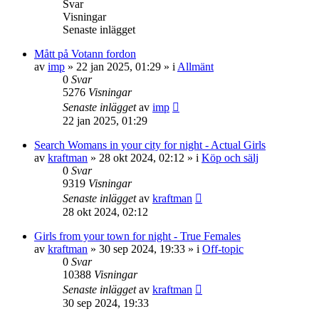
Svar
Visningar
Senaste inlägget
Mått på Votann fordon
av
imp
»
22 jan 2025, 01:29
» i
Allmänt
0
Svar
5276
Visningar
Senaste inlägget
av
imp
22 jan 2025, 01:29
Search Womans in your city for night - Actual Girls
av
kraftman
»
28 okt 2024, 02:12
» i
Köp och sälj
0
Svar
9319
Visningar
Senaste inlägget
av
kraftman
28 okt 2024, 02:12
Girls from your town for night - True Females
av
kraftman
»
30 sep 2024, 19:33
» i
Off-topic
0
Svar
10388
Visningar
Senaste inlägget
av
kraftman
30 sep 2024, 19:33