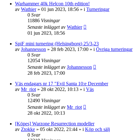
Warhammer 40k Helcon 10th edition!
av
Wathier
»
01 jun 2023, 18:56
» i
Turneringar
0
Svar
11886
Visningar
Senaste inlägget
av
Wathier
01 jun 2023, 18:56
SpiF mini turnering (Helsingborg) 25/3-23
av
Johannesson
»
28 feb 2023, 17:00
» i
Övriga turneringar
0
Svar
12054
Visningar
Senaste inlägget
av
Johannesson
28 feb 2023, 17:00
Väs endagars nr 17 "Evil Santa 10:e December
av
Mr_riot
»
28 okt 2022, 10:13
» i
Väs
0
Svar
12490
Visningar
Senaste inlägget
av
Mr_riot
28 okt 2022, 10:13
[Köpes] Warzone Resurrection modeller
av
Ztokke
»
05 okt 2022, 21:44
» i
Köp och sälj
0
Svar