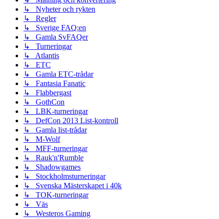
↳ Nyheter och rykten
↳ Regler
↳ Sverige FAQ:en
↳ Gamla SvFAQer
↳ Turneringar
↳ Atlantis
↳ ETC
↳ Gamla ETC-trådar
↳ Fantasia Fanatic
↳ Flabbergast
↳ GothCon
↳ LBK-turneringar
↳ DefCon 2013 List-kontroll
↳ Gamla list-trådar
↳ M-Wolf
↳ MFF-turneringar
↳ Rauk'n'Rumble
↳ Shadowgames
↳ Stockholmsturneringar
↳ Svenska Mästerskapet i 40k
↳ TOK-turneringar
↳ Väs
↳ Westeros Gaming