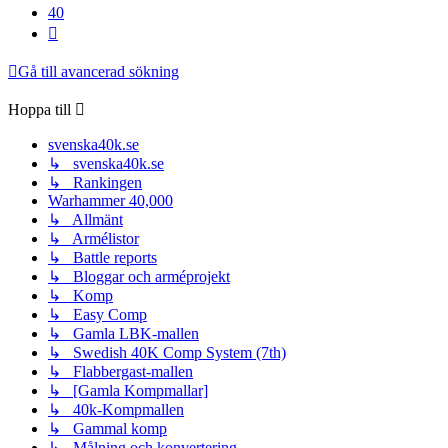
40
Nästa
Gå till avancerad sökning
Hoppa till
svenska40k.se
↳ svenska40k.se
↳ Rankingen
Warhammer 40,000
↳ Allmänt
↳ Armélistor
↳ Battle reports
↳ Bloggar och arméprojekt
↳ Komp
↳ Easy Comp
↳ Gamla LBK-mallen
↳ Swedish 40K Comp System (7th)
↳ Flabbergast-mallen
↳ [Gamla Kompmallar]
↳ 40k-Kompmallen
↳ Gammal komp
↳ Målning och konvertering