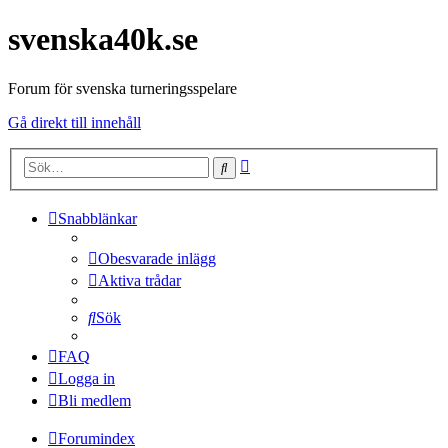
svenska40k.se
Forum för svenska turneringsspelare
Gå direkt till innehåll
Avancerad
Sök
sökning
Snabblänkar
Obesvarade inlägg
Aktiva trådar
Sök
FAQ
Logga in
Bli medlem
Forumindex