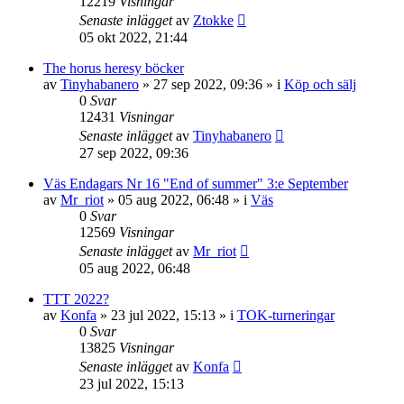
12219
Visningar
Senaste inlägget
av
Ztokke
05 okt 2022, 21:44
The horus heresy böcker
av
Tinyhabanero
»
27 sep 2022, 09:36
» i
Köp och sälj
0
Svar
12431
Visningar
Senaste inlägget
av
Tinyhabanero
27 sep 2022, 09:36
Väs Endagars Nr 16 "End of summer" 3:e September
av
Mr_riot
»
05 aug 2022, 06:48
» i
Väs
0
Svar
12569
Visningar
Senaste inlägget
av
Mr_riot
05 aug 2022, 06:48
TTT 2022?
av
Konfa
»
23 jul 2022, 15:13
» i
TOK-turneringar
0
Svar
13825
Visningar
Senaste inlägget
av
Konfa
23 jul 2022, 15:13