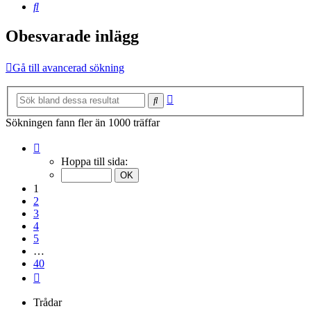
Sök
Obesvarade inlägg
Gå till avancerad sökning
Avancerad
Sök
sökning
Sökningen fann fler än 1000 träffar
Sida
1
Hoppa till sida:
av
40
1
2
3
4
5
…
40
Nästa
Trådar