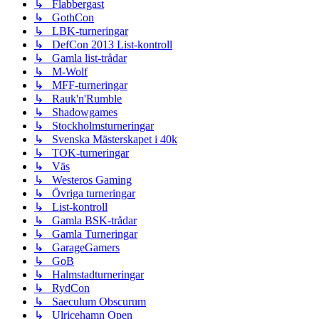
↳ Flabbergast
↳ GothCon
↳ LBK-turneringar
↳ DefCon 2013 List-kontroll
↳ Gamla list-trådar
↳ M-Wolf
↳ MFF-turneringar
↳ Rauk'n'Rumble
↳ Shadowgames
↳ Stockholmsturneringar
↳ Svenska Mästerskapet i 40k
↳ TOK-turneringar
↳ Väs
↳ Westeros Gaming
↳ Övriga turneringar
↳ List-kontroll
↳ Gamla BSK-trådar
↳ Gamla Turneringar
↳ GarageGamers
↳ GoB
↳ Halmstadturneringar
↳ RydCon
↳ Saeculum Obscurum
↳ Ulricehamn Open