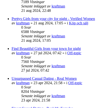
7189
Visningar
Senaste inlägget
av
kraftman
21 aug 2024, 22:48
Prettys Girls from your city for night - Verified Women
av
kraftman
»
21 aug 2024, 17:05
» i
Köp och sälj
0
Svar
6588
Visningar
Senaste inlägget
av
kraftman
21 aug 2024, 17:05
Find Beautiful Girls from your town for night
av
kraftman
»
27 jul 2024, 07:42
» i
Off-topic
0
Svar
7560
Visningar
Senaste inlägget
av
kraftman
27 jul 2024, 07:42
Unsurpassed Сasual Dating - Real Women
av
kraftman
»
23 apr 2024, 21:58
» i
Off-topic
0
Svar
8204
Visningar
Senaste inlägget
av
kraftman
23 apr 2024, 21:58