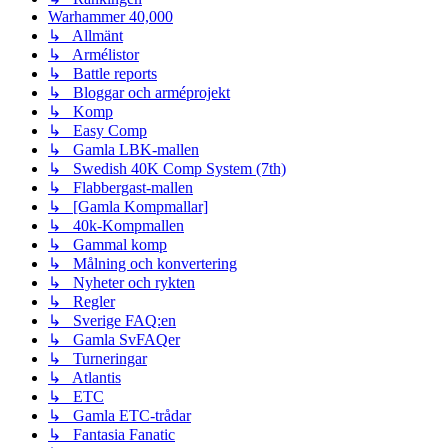
Warhammer 40,000
↳ Allmänt
↳ Armélistor
↳ Battle reports
↳ Bloggar och arméprojekt
↳ Komp
↳ Easy Comp
↳ Gamla LBK-mallen
↳ Swedish 40K Comp System (7th)
↳ Flabbergast-mallen
↳ [Gamla Kompmallar]
↳ 40k-Kompmallen
↳ Gammal komp
↳ Målning och konvertering
↳ Nyheter och rykten
↳ Regler
↳ Sverige FAQ:en
↳ Gamla SvFAQer
↳ Turneringar
↳ Atlantis
↳ ETC
↳ Gamla ETC-trådar
↳ Fantasia Fanatic