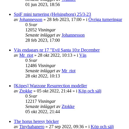
01 jun 2023, 18:56
SpiF mini turnering (Helsingborg) 25/3-23
av
Johannesson
»
28 feb 2023, 17:00
» i
Övriga turneringar
0
Svar
12052
Visningar
Senaste inlägget
av
Johannesson
28 feb 2023, 17:00
Väs endagars nr 17 "Evil Santa 10:e December
av
Mr_riot
»
28 okt 2022, 10:13
» i
Väs
0
Svar
12486
Visningar
Senaste inlägget
av
Mr_riot
28 okt 2022, 10:13
[Köpes] Warzone Resurrection modeller
av
Ztokke
»
05 okt 2022, 21:44
» i
Köp och sälj
0
Svar
12217
Visningar
Senaste inlägget
av
Ztokke
05 okt 2022, 21:44
The horus heresy böcker
av
Tinyhabanero
»
27 sep 2022, 09:36
» i
Köp och sälj