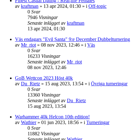
Finest Сasual Dating - Real-life Females
av
kraftman
»
13 apr 2024, 01:30
» i
Off-topic
0
Svar
7946
Visningar
Senaste inlägget
av
kraftman
13 apr 2024, 01:30
Väs endagars "Evil Santa" 9:e December Dubbelturnering
av
Mr_riot
»
08 nov 2023, 12:46
» i
Väs
0
Svar
16233
Visningar
Senaste inlägget
av
Mr_riot
08 nov 2023, 12:46
GoB Wettcon 2023 Höst 40k
av
Du_Rietz
»
15 aug 2023, 13:54
» i
Övriga turneringar
0
Svar
13360
Visningar
Senaste inlägget
av
Du_Rietz
15 aug 2023, 13:54
Warhammer 40k Helcon 10th edition!
av
Wathier
»
01 jun 2023, 18:56
» i
Turneringar
0
Svar
11882
Visningar
Senaste inlägget
av
Wathier