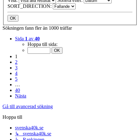
Visa:
Sortera efter:
SORT_DIRECTION:
Sökningen fann fler än 1000 träffar
Sida
1
av
40
Hoppa till sida:
1
2
3
4
5
…
40
Nästa
Gå till avancerad sökning
Hoppa till
svenska40k.se
↳ svenska40k.se
↳ Rankingen