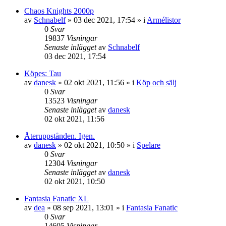
Chaos Knights 2000p
av
Schnabelf
»
03 dec 2021, 17:54
» i
Armélistor
0
Svar
19837
Visningar
Senaste inlägget
av
Schnabelf
03 dec 2021, 17:54
Köpes: Tau
av
danesk
»
02 okt 2021, 11:56
» i
Köp och sälj
0
Svar
13523
Visningar
Senaste inlägget
av
danesk
02 okt 2021, 11:56
Återuppstånden. Igen.
av
danesk
»
02 okt 2021, 10:50
» i
Spelare
0
Svar
12304
Visningar
Senaste inlägget
av
danesk
02 okt 2021, 10:50
Fantasia Fanatic XL
av
dea
»
08 sep 2021, 13:01
» i
Fantasia Fanatic
0
Svar
14605
Visningar