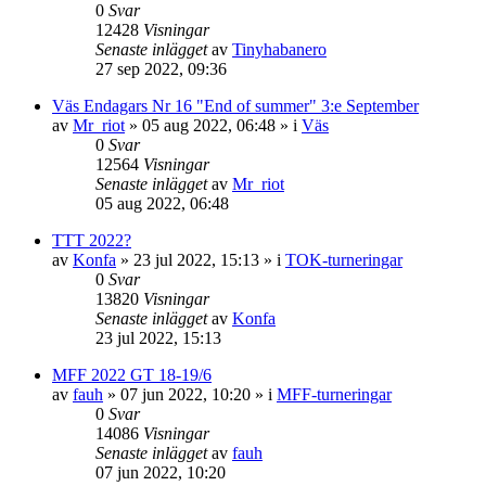
0
Svar
12428
Visningar
Senaste inlägget
av
Tinyhabanero
27 sep 2022, 09:36
Väs Endagars Nr 16 "End of summer" 3:e September
av
Mr_riot
»
05 aug 2022, 06:48
» i
Väs
0
Svar
12564
Visningar
Senaste inlägget
av
Mr_riot
05 aug 2022, 06:48
TTT 2022?
av
Konfa
»
23 jul 2022, 15:13
» i
TOK-turneringar
0
Svar
13820
Visningar
Senaste inlägget
av
Konfa
23 jul 2022, 15:13
MFF 2022 GT 18-19/6
av
fauh
»
07 jun 2022, 10:20
» i
MFF-turneringar
0
Svar
14086
Visningar
Senaste inlägget
av
fauh
07 jun 2022, 10:20