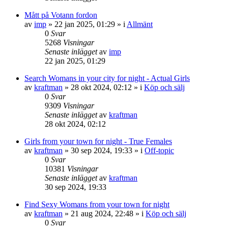
Mått på Votann fordon
av
imp
»
22 jan 2025, 01:29
» i
Allmänt
0
Svar
5268
Visningar
Senaste inlägget
av
imp
22 jan 2025, 01:29
Search Womans in your city for night - Actual Girls
av
kraftman
»
28 okt 2024, 02:12
» i
Köp och sälj
0
Svar
9309
Visningar
Senaste inlägget
av
kraftman
28 okt 2024, 02:12
Girls from your town for night - True Females
av
kraftman
»
30 sep 2024, 19:33
» i
Off-topic
0
Svar
10381
Visningar
Senaste inlägget
av
kraftman
30 sep 2024, 19:33
Find Sexy Womans from your town for night
av
kraftman
»
21 aug 2024, 22:48
» i
Köp och sälj
0
Svar