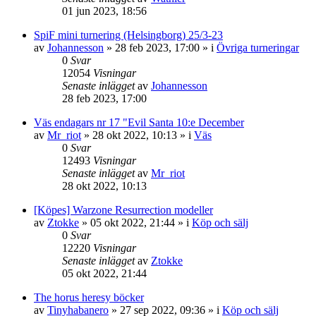
01 jun 2023, 18:56
SpiF mini turnering (Helsingborg) 25/3-23
av
Johannesson
»
28 feb 2023, 17:00
» i
Övriga turneringar
0
Svar
12054
Visningar
Senaste inlägget
av
Johannesson
28 feb 2023, 17:00
Väs endagars nr 17 "Evil Santa 10:e December
av
Mr_riot
»
28 okt 2022, 10:13
» i
Väs
0
Svar
12493
Visningar
Senaste inlägget
av
Mr_riot
28 okt 2022, 10:13
[Köpes] Warzone Resurrection modeller
av
Ztokke
»
05 okt 2022, 21:44
» i
Köp och sälj
0
Svar
12220
Visningar
Senaste inlägget
av
Ztokke
05 okt 2022, 21:44
The horus heresy böcker
av
Tinyhabanero
»
27 sep 2022, 09:36
» i
Köp och sälj