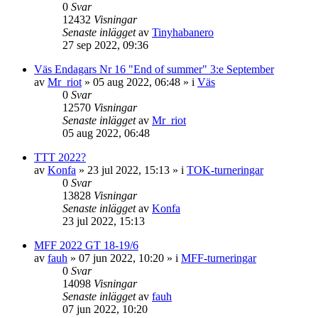
0
Svar
12432
Visningar
Senaste inlägget
av
Tinyhabanero
27 sep 2022, 09:36
Väs Endagars Nr 16 "End of summer" 3:e September
av
Mr_riot
»
05 aug 2022, 06:48
» i
Väs
0
Svar
12570
Visningar
Senaste inlägget
av
Mr_riot
05 aug 2022, 06:48
TTT 2022?
av
Konfa
»
23 jul 2022, 15:13
» i
TOK-turneringar
0
Svar
13828
Visningar
Senaste inlägget
av
Konfa
23 jul 2022, 15:13
MFF 2022 GT 18-19/6
av
fauh
»
07 jun 2022, 10:20
» i
MFF-turneringar
0
Svar
14098
Visningar
Senaste inlägget
av
fauh
07 jun 2022, 10:20