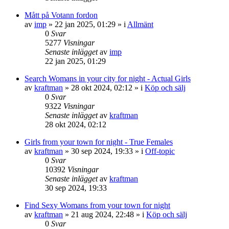
Mått på Votann fordon
av
imp
»
22 jan 2025, 01:29
» i
Allmänt
0
Svar
5277
Visningar
Senaste inlägget
av
imp
22 jan 2025, 01:29
Search Womans in your city for night - Actual Girls
av
kraftman
»
28 okt 2024, 02:12
» i
Köp och sälj
0
Svar
9322
Visningar
Senaste inlägget
av
kraftman
28 okt 2024, 02:12
Girls from your town for night - True Females
av
kraftman
»
30 sep 2024, 19:33
» i
Off-topic
0
Svar
10392
Visningar
Senaste inlägget
av
kraftman
30 sep 2024, 19:33
Find Sexy Womans from your town for night
av
kraftman
»
21 aug 2024, 22:48
» i
Köp och sälj
0
Svar