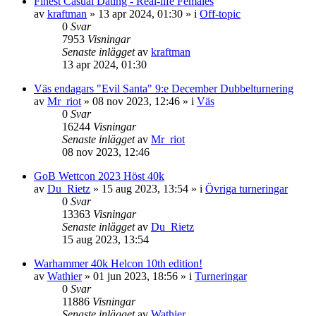
Finest Сasual Dating - Real-life Females
av
kraftman
»
13 apr 2024, 01:30
» i
Off-topic
0
Svar
7953
Visningar
Senaste inlägget
av
kraftman
13 apr 2024, 01:30
Väs endagars "Evil Santa" 9:e December Dubbelturnering
av
Mr_riot
»
08 nov 2023, 12:46
» i
Väs
0
Svar
16244
Visningar
Senaste inlägget
av
Mr_riot
08 nov 2023, 12:46
GoB Wettcon 2023 Höst 40k
av
Du_Rietz
»
15 aug 2023, 13:54
» i
Övriga turneringar
0
Svar
13363
Visningar
Senaste inlägget
av
Du_Rietz
15 aug 2023, 13:54
Warhammer 40k Helcon 10th edition!
av
Wathier
»
01 jun 2023, 18:56
» i
Turneringar
0
Svar
11886
Visningar
Senaste inlägget
av
Wathier