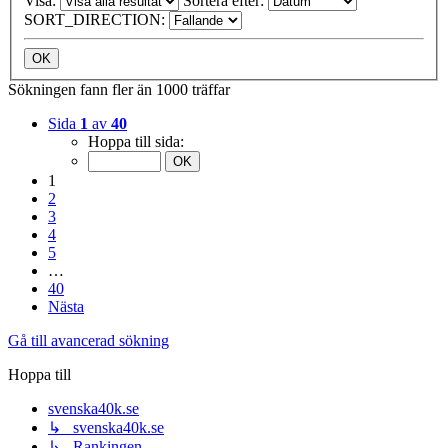
Visa:
Sortera efter:
SORT_DIRECTION:
Sökningen fann fler än 1000 träffar
Sida
1
av
40
Hoppa till sida:
1
2
3
4
5
…
40
Nästa
Gå till avancerad sökning
Hoppa till
svenska40k.se
↳ svenska40k.se
↳ Rankingen