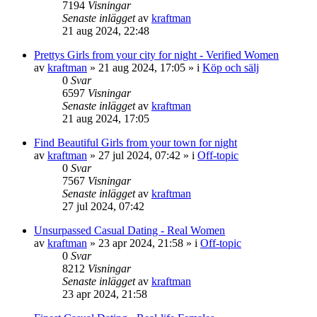
7194
Visningar
Senaste inlägget
av
kraftman
21 aug 2024, 22:48
Prettys Girls from your city for night - Verified Women
av
kraftman
»
21 aug 2024, 17:05
» i
Köp och sälj
0
Svar
6597
Visningar
Senaste inlägget
av
kraftman
21 aug 2024, 17:05
Find Beautiful Girls from your town for night
av
kraftman
»
27 jul 2024, 07:42
» i
Off-topic
0
Svar
7567
Visningar
Senaste inlägget
av
kraftman
27 jul 2024, 07:42
Unsurpassed Сasual Dating - Real Women
av
kraftman
»
23 apr 2024, 21:58
» i
Off-topic
0
Svar
8212
Visningar
Senaste inlägget
av
kraftman
23 apr 2024, 21:58