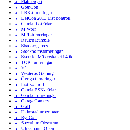
↳ Flabbergast
↳ GothCon
↳ LBK-turneringar
↳ DefCon 2013 List-kontroll
↳ Gamla list-trådar
↳ M-Wolf
↳ MFF-turneringar
↳ Rauk'n'Rumble
↳ Shadowgames
↳ Stockholmsturneringar
↳ Svenska Mästerskapet i 40k
↳ TOK-turneringar
↳ Väs
↳ Westeros Gaming
↳ Övriga turneringar
↳ List-kontroll
↳ Gamla BSK-trådar
↳ Gamla Turneringar
↳ GarageGamers
↳ GoB
↳ Halmstadturneringar
↳ RydCon
↳ Saeculum Obscurum
↳ Ulricehamn Open