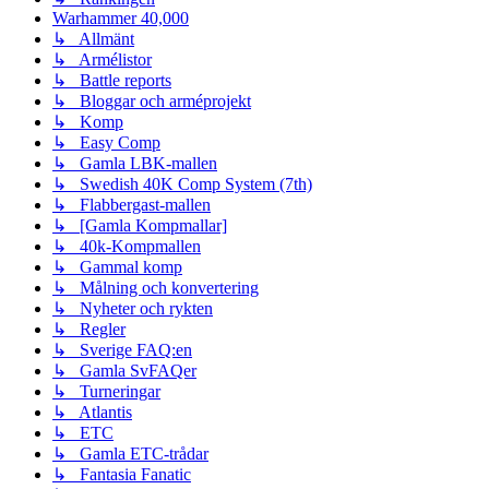
Warhammer 40,000
↳ Allmänt
↳ Armélistor
↳ Battle reports
↳ Bloggar och arméprojekt
↳ Komp
↳ Easy Comp
↳ Gamla LBK-mallen
↳ Swedish 40K Comp System (7th)
↳ Flabbergast-mallen
↳ [Gamla Kompmallar]
↳ 40k-Kompmallen
↳ Gammal komp
↳ Målning och konvertering
↳ Nyheter och rykten
↳ Regler
↳ Sverige FAQ:en
↳ Gamla SvFAQer
↳ Turneringar
↳ Atlantis
↳ ETC
↳ Gamla ETC-trådar
↳ Fantasia Fanatic