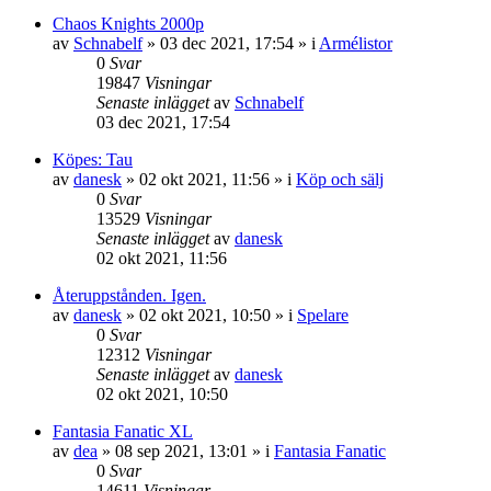
Chaos Knights 2000p
av
Schnabelf
»
03 dec 2021, 17:54
» i
Armélistor
0
Svar
19847
Visningar
Senaste inlägget
av
Schnabelf
03 dec 2021, 17:54
Köpes: Tau
av
danesk
»
02 okt 2021, 11:56
» i
Köp och sälj
0
Svar
13529
Visningar
Senaste inlägget
av
danesk
02 okt 2021, 11:56
Återuppstånden. Igen.
av
danesk
»
02 okt 2021, 10:50
» i
Spelare
0
Svar
12312
Visningar
Senaste inlägget
av
danesk
02 okt 2021, 10:50
Fantasia Fanatic XL
av
dea
»
08 sep 2021, 13:01
» i
Fantasia Fanatic
0
Svar
14611
Visningar