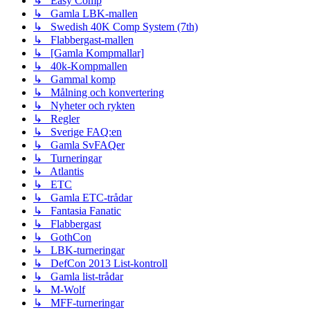
↳ Easy Comp
↳ Gamla LBK-mallen
↳ Swedish 40K Comp System (7th)
↳ Flabbergast-mallen
↳ [Gamla Kompmallar]
↳ 40k-Kompmallen
↳ Gammal komp
↳ Målning och konvertering
↳ Nyheter och rykten
↳ Regler
↳ Sverige FAQ:en
↳ Gamla SvFAQer
↳ Turneringar
↳ Atlantis
↳ ETC
↳ Gamla ETC-trådar
↳ Fantasia Fanatic
↳ Flabbergast
↳ GothCon
↳ LBK-turneringar
↳ DefCon 2013 List-kontroll
↳ Gamla list-trådar
↳ M-Wolf
↳ MFF-turneringar