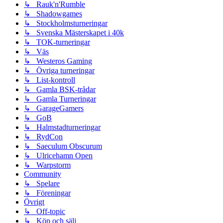
↳ Rauk'n'Rumble
↳ Shadowgames
↳ Stockholmsturneringar
↳ Svenska Mästerskapet i 40k
↳ TOK-turneringar
↳ Väs
↳ Westeros Gaming
↳ Övriga turneringar
↳ List-kontroll
↳ Gamla BSK-trådar
↳ Gamla Turneringar
↳ GarageGamers
↳ GoB
↳ Halmstadturneringar
↳ RydCon
↳ Saeculum Obscurum
↳ Ulricehamn Open
↳ Warpstorm
Community
↳ Spelare
↳ Föreningar
Övrigt
↳ Off-topic
↳ Köp och sälj