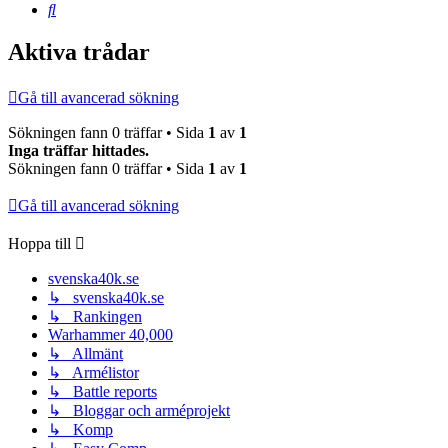
Sök
Aktiva trådar
Gå till avancerad sökning
Sökningen fann 0 träffar • Sida
1
av
1
Inga träffar hittades.
Sökningen fann 0 träffar • Sida
1
av
1
Gå till avancerad sökning
Hoppa till
svenska40k.se
↳ svenska40k.se
↳ Rankingen
Warhammer 40,000
↳ Allmänt
↳ Armélistor
↳ Battle reports
↳ Bloggar och arméprojekt
↳ Komp