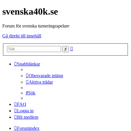
svenska40k.se
Forum för svenska turneringsspelare
Gå direkt till innehåll
Avancerad
Sök
sökning
Snabblänkar
Obesvarade inlägg
Aktiva trådar
Sök
FAQ
Logga in
Bli medlem
Forumindex