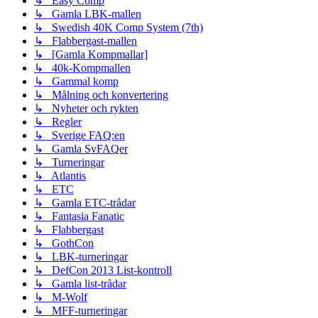
↳ Easy Comp
↳ Gamla LBK-mallen
↳ Swedish 40K Comp System (7th)
↳ Flabbergast-mallen
↳ [Gamla Kompmallar]
↳ 40k-Kompmallen
↳ Gammal komp
↳ Målning och konvertering
↳ Nyheter och rykten
↳ Regler
↳ Sverige FAQ:en
↳ Gamla SvFAQer
↳ Turneringar
↳ Atlantis
↳ ETC
↳ Gamla ETC-trådar
↳ Fantasia Fanatic
↳ Flabbergast
↳ GothCon
↳ LBK-turneringar
↳ DefCon 2013 List-kontroll
↳ Gamla list-trådar
↳ M-Wolf
↳ MFF-turneringar