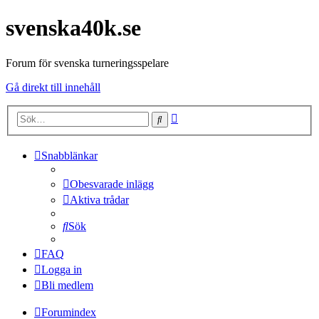
svenska40k.se
Forum för svenska turneringsspelare
Gå direkt till innehåll
Avancerad
Sök
sökning
Snabblänkar
Obesvarade inlägg
Aktiva trådar
Sök
FAQ
Logga in
Bli medlem
Forumindex