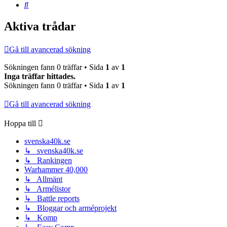
Sök
Aktiva trådar
Gå till avancerad sökning
Sökningen fann 0 träffar • Sida
1
av
1
Inga träffar hittades.
Sökningen fann 0 träffar • Sida
1
av
1
Gå till avancerad sökning
Hoppa till
svenska40k.se
↳ svenska40k.se
↳ Rankingen
Warhammer 40,000
↳ Allmänt
↳ Armélistor
↳ Battle reports
↳ Bloggar och arméprojekt
↳ Komp