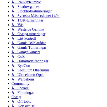
↳ Rauk'n'Rumble
↳ Shadowgames
↳ Stockholmsturneringar
↳ Svenska Mästerskapet i 40k
↳ TOK-turneringar
↳ Väs
↳ Westeros Gaming
↳ Övriga turneringar
↳ List-kontroll
↳ Gamla BSK-trådar
↳ Gamla Turneringar
↳ GarageGamers
↳ GoB
↳ Halmstadturneringar
↳ RydCon
↳ Saeculum Obscurum
↳ Ulricehamn Open
↳ Warpstorm
Community
↳ Spelare
↳ Föreningar
Övrigt
↳ Off-topic
↳ Köp och sälj